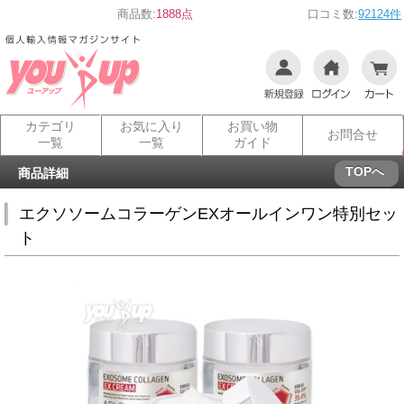
商品数:
1888点
口コミ数:
92124件
カテゴリ
お気に入り
お買い物
お問合せ
一覧
一覧
ガイド
TOPへ
商品詳細
エクソソームコラーゲンEXオールインワン特別セッ
ト