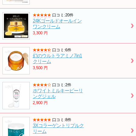
口コミ:20件
24Kゴールドオールイン
ワンクリーム
3,300
円
口コミ:6件
幻のウルトラアミノ7in1
クリーム
3,500
円
口コミ:2件
ホワイトミルキーピーリ
ングジェル
2,900
円
口コミ:8件
3Xコラーゲントリプルク
リーム