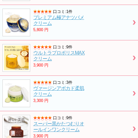
口コミ:1件
プレミアム極アナツバメ
クリーム
5,800
円
口コミ:9件
ウルトラプロポリスMAX
クリーム
3,900
円
口コミ:3件
ヴァージンアボカド柔肌
クリーム
3,300
円
口コミ:9件
スーパー黒かたつむりオ
ールインワンクリーム
3,900
円