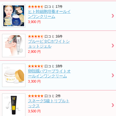
口コミ:17件
ヒト幹細胞培養オールイ
ンワンクリーム
3,900
円
口コミ:16件
ブルービタCホワイトシ
ョットジェル
2,900
円
口コミ:18件
卵殻膜パワーブライトオ
ールインワンクリーム
3,300
円
口コミ:2件
スネークS級トリプルト
ックス
3,500
円