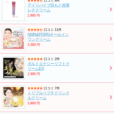
口コミ:8件
アイリバイブ目もと改善
レチクリーム
2,900
円
口コミ:11件
NMN&PDRNオールイン
ワンクリーム
3,300
円
口コミ:2件
ボルトエナジーリフトク
リームEX
2,900
円
口コミ:7件
トリプルペプチドリンク
ルクリーム
3,900
円