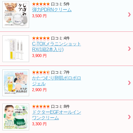
口コミ:5件
弾力PDRNクリーム
3,500
円
口コミ:4件
C-TOXメラニンショット
RX(1箱2本入り)
3,900
円
口コミ:7件
かたつむり卵肌ポロポロ
ジェル
2,900
円
口コミ:8件
ドクターEGFオールイン
ワンクリーム
3,300
円