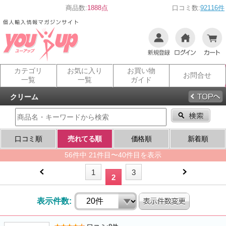
商品数:
1888点
口コミ数:
92116件
カテゴリ
お気に入り
お買い物
お問合せ
一覧
一覧
ガイド
クリーム
口コミ順
売れてる順
価格順
新着順
56件中 21件目〜40件目を表示
1
3
2
表示件数: