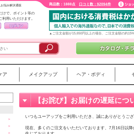
商品数：1888点
口コミ数：92094件
入お悩み解決通販
だけで、ポイント等の
ご利用いただけます。
▲ご注文金額が15,650円以上の場合、ご注文金額の約1
ケア
メイクアップ
ヘア・ボディ
【お詫び】お届けの遅延につ
いつもユーアップをご利用いただき、誠にありがとうござ
現在、多くのご注文をいただいております、7月16日以
生じております。