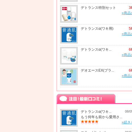
デトランス特別セット
3
»商品
デトランスα(ワキ用)
5
»商品
デトランスα(ワキ...
6
»商品
デオエースEX(プラ...
6
»商品
デトランスα(ワキ...
08/0
もう何年も前から愛用さ...
»続き