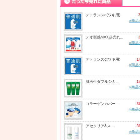
デトランスα(ワキ用)
»商品
デオ実感MAX超売れ...
»商品
デトランスα(ワキ用)
1
»商品
肌再生ダブルシカ...
1
»商品
コラーゲンカバー...
3
»商品
アセクリア&ス...
3
»商品