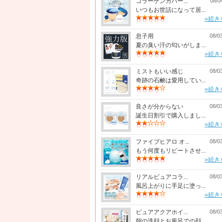
コラーゲンカバー...
08/0
いつもお世話になって居...
»続き
息子用
08/0
夏の臭い汗の匂いがしま...
»続き
ミストもいい感じ
08/0
奇跡の石鹸は愛用してい...
»続き
良さが分からない
08/0
誕生日割引で購入しまし...
»続き
ファイブヒアロ オ...
08/0
もう何度もリピートさせ...
»続き
リアルピュアコラ...
08/0
風呂上がりに手足に塗っ...
»続き
ピュアアクアホイ...
08/0
朝の洗顔とお風呂での顔...