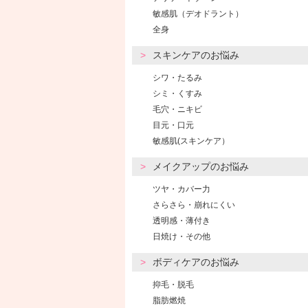
敏感肌（デオドラント）
全身
スキンケアのお悩み
シワ・たるみ
シミ・くすみ
毛穴・ニキビ
目元・口元
敏感肌(スキンケア）
メイクアップのお悩み
ツヤ・カバー力
さらさら・崩れにくい
透明感・薄付き
日焼け・その他
ボディケアのお悩み
抑毛・脱毛
脂肪燃焼