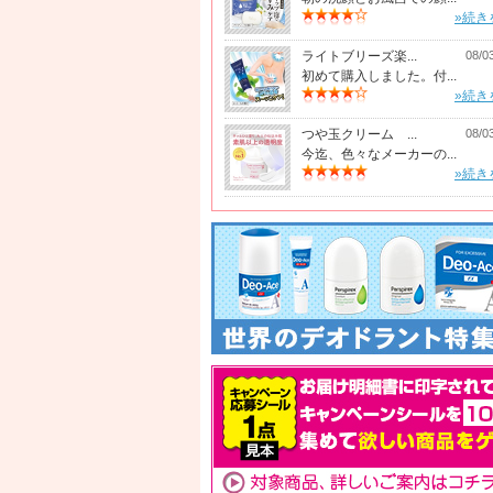
»続き
ライトブリーズ楽...
08/0
初めて購入しました。付...
»続き
つや玉クリーム ...
08/0
今迄、色々なメーカーの...
»続き