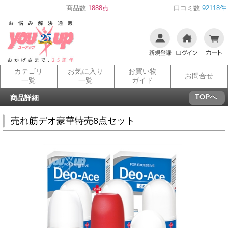
商品数:
1888点
口コミ数:
92118件
カテゴリ
お気に入り
お買い物
お問合せ
一覧
一覧
ガイド
TOPへ
商品詳細
売れ筋デオ豪華特売8点セット