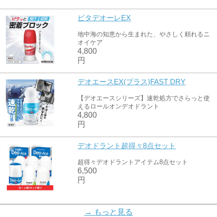
ピタデオーレEX
地中海の知恵から生まれた、やさしく頼れるニ
オイケア
4,800
円
デオエースEX(プラス)FAST DRY
【デオエースシリーズ】速乾処方でさらっと使
えるロールオンデオドラント
4,800
円
デオドラント超得々8点セット
超得々デオドラントアイテム8点セット
6,500
円
WかたつむりEXエッセンスパック(5枚セ
→ もっと見る