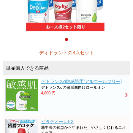
デオドラントの8点セット
単品購入できる商品
デトランスα敏感肌用(アルコールフリー)
デトランスαの敏感肌向けロールオン
4,800
円
ピタデオーレEX
地中海の知恵から生まれた、やさしく頼れるニオ
イケア