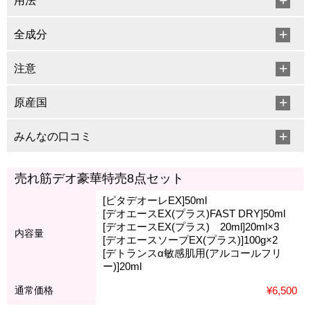
用法
全成分
注意
原産国
みんなの口コミ
売れ筋デオ豪華特売8点セット
[ピタデオーレEX]50ml
[デオエースEX(プラス)FAST DRY]50ml
[デオエースEX(プラス) 20ml]20ml×3
内容量
[デオエースソープEX(プラス)]100g×2
[デトランスα敏感肌用(アルコールフリ
ー)]20ml
通常価格
¥6,500