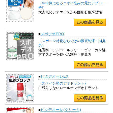
（年中気になるニオイ悩みの元にアプロー
チ!）
大人気のデオエースから固形石鹸が登場
■
スポデオPRO
（スポーツ特化ならではの徹底制汗・消臭
力）
無香料・アルコールフリー・ヴィーガン処
方でスポーツ特化の制汗・消臭力
■
ピタデオーレEX
（スペイン発のデオドラント）
白残りしないロールオンデオドラント
■
ピタデオーレ(クリーム)