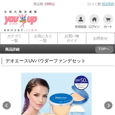
商品数:
1888点
口コミ数:
92105件
カテゴリ
お気に入り
お買い物
お問合せ
一覧
一覧
ガイド
TOPへ
商品詳細
デオエースUVパウダーファンデセット