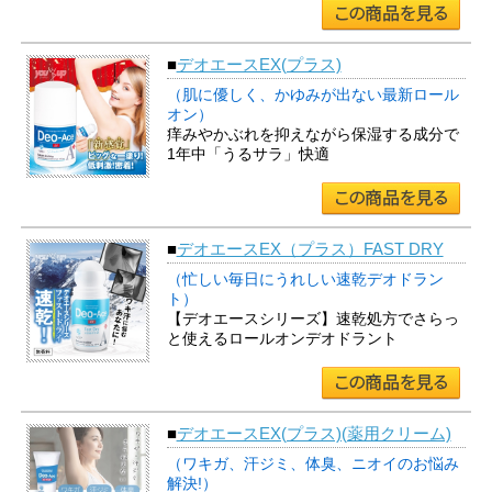
■
デオエースEX(プラス)
（肌に優しく、かゆみが出ない最新ロール
オン）
痒みやかぶれを抑えながら保湿する成分で
1年中「うるサラ」快適
■
デオエースEX（プラス）FAST DRY
（忙しい毎日にうれしい速乾デオドラン
ト）
【デオエースシリーズ】速乾処方でさらっ
と使えるロールオンデオドラント
■
デオエースEX(プラス)(薬用クリーム)
（ワキガ、汗ジミ、体臭、ニオイのお悩み
解決!）