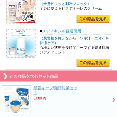
（全身ピタッと制汗ブロック）
全身に使えるピタデオーレのクリーム
■
メディキシル普通肌用
（肌負担を抑えながら、ワキ汗・ニオイを
快適ケア）
心地よい状態を長時間キープする普通肌向
けデオドラント
最強キープ!顔汗対策セッ
ト
5,000
円