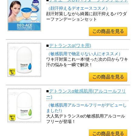
（顔汗抑えるデオエースコスメ）
顔汗対策しながら綺麗に顔汗抑えるパウダ
ーファンデーションセット
■
デトランスα(ワキ用)
（敏感肌用で物足りない人にオススメ）
ワキ汗対策これ一本!使った次の日からワキ
汗の悩みを一瞬で解決！
■
デトランスα敏感肌用(アルコールフリ
ー)
（敏感肌用アルコールフリーがデビューし
ました!）
大人気デトランスαの敏感肌用アルコール
フリーが登場！