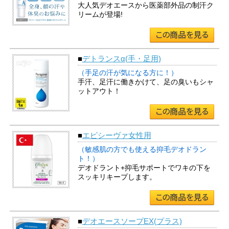
大人気デオエースから医薬部外品の制汗ク
リームが登場!
■
デトランスα(手・足用)
（手足の汗が気になる方に！）
手汗、足汗に働きかけて、足の臭いもシャ
ットアウト！
■
エピシーヴァ女性用
（敏感肌の方でも使える抑毛デオドラン
ト！）
デオドラント+抑毛サポートでワキの下を
スッキリキープします。
■
デオエースソープEX(プラス)