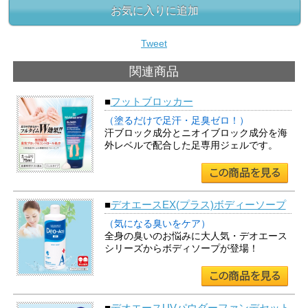
お気に入りに追加
Tweet
関連商品
■
フットブロッカー
（塗るだけで足汗・足臭ゼロ！）
汗ブロック成分とニオイブロック成分を海
外レベルで配合した足専用ジェルです。
■
デオエースEX(プラス)ボディーソープ
（気になる臭いをケア）
全身の臭いのお悩みに大人気・デオエース
シリーズからボディソープが登場！
■
デオエースUVパウダーファンデセット