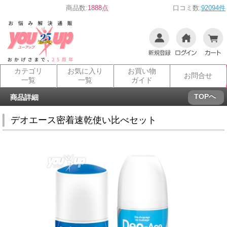
商品数:
1888点
口コミ数:
92094件
カテゴリ
お気に入り
お買い物
お問合せ
一覧
一覧
ガイド
TOPへ
商品詳細
デオエース密着速乾使い比べセット