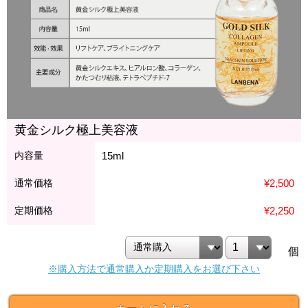
黄金シルク極上美容液
内容量
15ml
通常価格
¥2,500
定期価格
¥2,250
個
※購入方法で通常購入か定期購入をお選び下さい