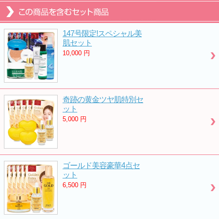
147号限定!スペシャル美
肌セット
10,000
円
奇跡の黄金ツヤ肌特別セ
ット
5,000
円
ゴールド美容豪華4点セ
ット
6,500
円