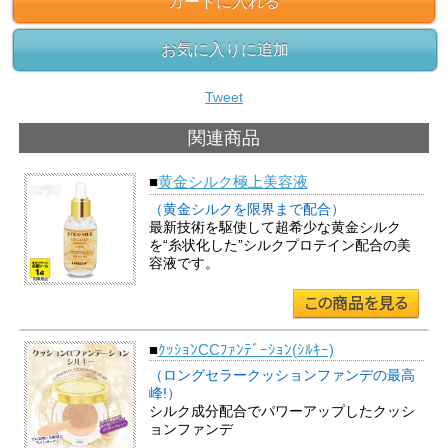
カートに入れる
お気に入りに追加
Tweet
関連商品
■
黄金シルク極上美容液
（黄金シルクを限界まで配合）
最新技術を駆使して超希少な黄金シルク
を“糸状化した”シルクプロテイン配合の美
容液です。
■
ｸｯｼｮﾝCCﾌｧﾝﾃﾞｰｼｮﾝ(ｼﾙｷｰ)
（ロングセラークッションファンデの最高
峰!）
シルク成分配合でパワーアップしたクッシ
ョンファンデ