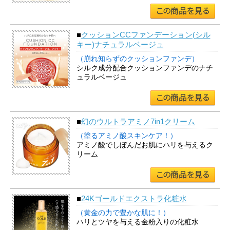
■
クッションCCファンデーション(シル
キー)ナチュラルベージュ
（崩れ知らずのクッションファンデ）
シルク成分配合クッションファンデのナチ
ュラルベージュ
■
幻のウルトラアミノ7in1クリーム
（塗るアミノ酸スキンケア！）
アミノ酸でしぼんだお肌にハリを与えるク
リーム
■
24Kゴールドエクストラ化粧水
（黄金の力で豊かな肌に！）
ハリとツヤを与える金粉入りの化粧水