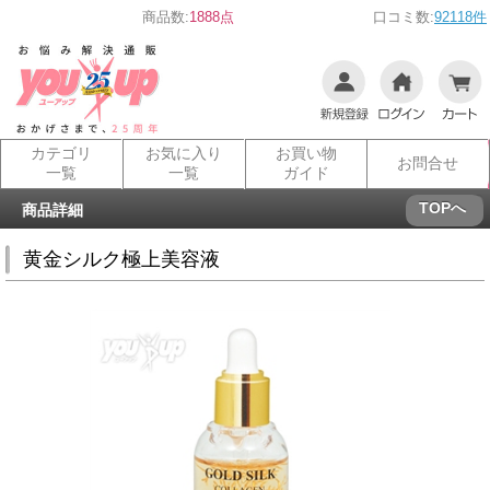
商品数:
1888点
口コミ数:
92118件
カテゴリ
お気に入り
お買い物
お問合せ
一覧
一覧
ガイド
TOPへ
商品詳細
黄金シルク極上美容液