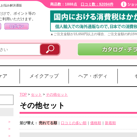
商品数：1888点
口コミ数：92094件
入お悩み解決通販
だけで、ポイント等の
ご利用いただけます。
▲ご注文金額が15,650円以上の場合、ご注文金額の約1
ケア
メイクアップ
ヘア・ボディ
TOP
>
セット
>
その他セット
その他セット
並び替え：
売れてる順
｜
口コミの多い順
｜
価格順
｜
新着順