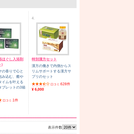
4.
浴ほぐし入浴剤
特別漢方セット
)
漢方の働きで内側からス
マの香りで心と
リムサポートする漢方サ
包み込む、癒や
プリのセット
タイムを叶える
628件
口コミ:
タブレットの3箱
¥ 6,000
1件
口コミ:
表示件数