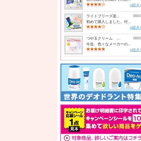
»続き
ライトブリーズ楽...
08/0
初めて購入しました。付...
»続き
つや玉クリーム ...
08/0
今迄、色々なメーカーの...
»続き