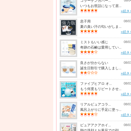
コラーゲンカバー...
08/0
いつもお世話になって居...
»続き
息子用
08/0
夏の臭い汗の匂いがしま...
»続き
ミストもいい感じ
08/0
奇跡の石鹸は愛用してい...
»続き
良さが分からない
08/0
誕生日割引で購入しまし...
»続き
ファイブヒアロ オ...
08/0
もう何度もリピートさせ...
»続き
リアルピュアコラ...
08/0
風呂上がりに手足に塗っ...
»続き
ピュアアクアホイ...
08/0
朝の洗顔とお風呂での顔...