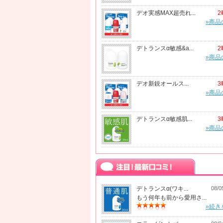
デオ実感MAX超売れ...
2
»商品
デトランスα敏感&a...
2
»商品
デオ新鋭オールス...
3
»商品
デトランスα敏感肌...
3
»商品
デトランスα(ワキ...
08/0
もう何年も前から愛用さ...
»続き