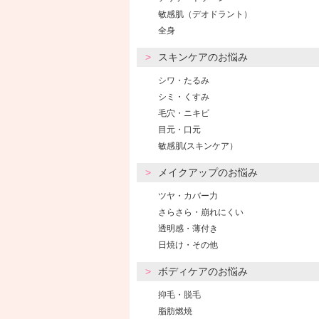
敏感肌（デオドラント）
全身
スキンケアのお悩み
シワ・たるみ
シミ・くすみ
毛穴・ニキビ
目元・口元
敏感肌(スキンケア）
メイクアップのお悩み
ツヤ・カバー力
さらさら・崩れにくい
透明感・薄付き
日焼け・その他
ボディケアのお悩み
抑毛・脱毛
脂肪燃焼