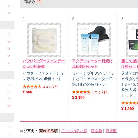
商品数:
4件
1.
2.
3.
パフ(パウダーファンデー
アクアウォーター日焼け
癒しの温
ション用)5個
止め特別セット
(3箱セット
パウダーファンデーショ
リバーシブルUVケアハッ
天然アロ
ン専用パフの5個セット
トとアクアウォーター日
カラダを
焼け止めの特別セット
しのバス
5件
口コミ:
発泡入浴
¥ 500
2件
口コミ:
セット
¥ 3,990
¥ 1,990
並び替え：
売れてる順
｜
口コミの多い順
｜
価格順
｜
新着順