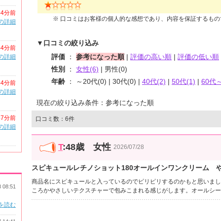
44分前
※ 口コミはお客様の個人的な感想であり、内容を保証するも
の詳細
▼口コミの絞り込み
44分前
評価
：
参考になった順
|
評価の高い順
|
評価の低い順
の詳細
性別
：
女性(6)
| 男性(0)
年齢
： ～20代(0) | 30代(0) |
40代(2)
|
50代(1)
|
60代～
44分前
の詳細
現在の絞り込み条件：参考になった順
47分前
口コミ数：6件
の詳細
T
:48歳 女性
2026/07/28
スピキュールレチノショット180オールインワンクリーム 
商品名にスピキュールと入っているのでピリピリするのかもと思いまし
8 08:51
ころかやさしいテクスチャーで包みこまれる感じがします。オールシー
を読む