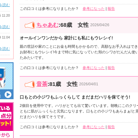
を読む
この口コミは参考になりましたか？
参考になった
|
報告
5 11:20
ちゃあむ
:68歳 女性
2026/04/26
を読む
4 11:04
オールインワンだから 家計にも私にもウレシイ!
親の世話や家のことにお金も時間もかかるので、高額なお手入れはでき
を読む
お財布にもウレシイ!今まで特に気になっていた頬のシワがだんだん使
たみたいです。
この口コミは参考になりましたか？
参考になった
|
報告
音茶
:81歳 女性
2026/04/01
口もとの小ジワもふっくらして まだまだハリを保てそう!
2個目を使用中です。ハリがとても出て驚いています。朝晩にこのクリ
ともに肌がふっくらと元気になります。口もとの小ジワもあらまぁ!と
だまだハリを保てそうです。
この口コミは参考になりましたか？
参考になった
|
報告