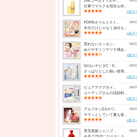
24Kゴールドマルチ...
08/0
仕事でマスクを現在も外...
»続き
PDRNオイルミスト...
08/0
水分だけじゃなく油分も...
»続き
荒れないエッセン...
08/0
ぬりやすくツヤツヤ感あ...
»続き
5in1レチビタC・E...
08/0
さっぱりとした軽い使用...
»続き
ピュアアクアホイ...
08/0
ユーアップさんの洗顔料...
»続き
アルブチンEXホワ...
08/0
サラッとしていて夏も使...
»続き
育毛黒髪シャンプ...
08/0
今月で79才になりました...