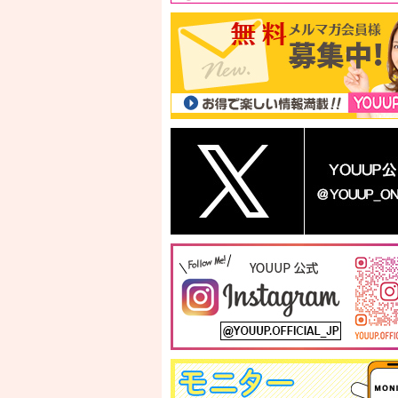
シカティーカプセルジェ
5in1レチビタC・Eプレミ
ピュアアクアホ
ルオールインワン(2個セ
アム化粧水(3個セット)
ープ(3個セット