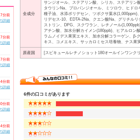
サンジオール、ステアリン酸、シリカ、ステアリン
タウリンNa、プロパンジオール、ミツロウ、ヒドロ
全成分
種子油、水添ポリデセン、ツボクサ葉水(1,000pp
17分前
リデセス-10、EDTA-2Na、クエン酸Na、グリチ
の詳細
ストリン、DPG、スクワラン、レチノール(1,000p
アチン酸、加水分解カイメン(180ppb)、ヒアルロ
ラムノイデス果実エキス、加水分解コラーゲン、β-
17分前
キス、コメエキス、サッカロミセス培養物、ナス果
の詳細
原産国
[スピキュールレチノショット180オールインワンクリ
17分前
の詳細
34分前
の詳細
6件の口コミがあります
40分前
の詳細
44分前
の詳細