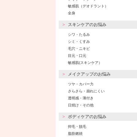
敏感肌（デオドラント）
全身
スキンケアのお悩み
シワ・たるみ
シミ・くすみ
毛穴・ニキビ
目元・口元
敏感肌(スキンケア）
メイクアップのお悩み
ツヤ・カバー力
さらさら・崩れにくい
透明感・薄付き
日焼け・その他
ボディケアのお悩み
抑毛・脱毛
脂肪燃焼