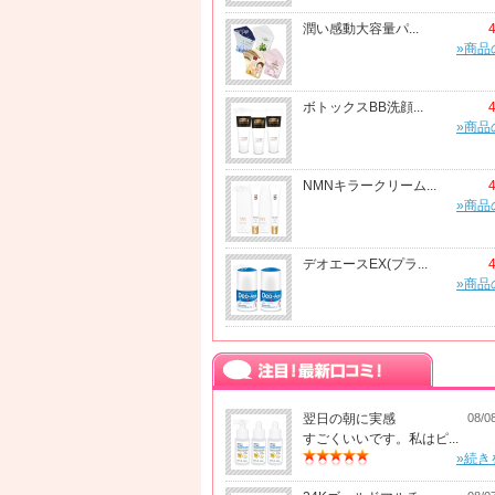
潤い感動大容量パ...
»商品
ボトックスBB洗顔...
»商品
NMNキラークリーム...
»商品
デオエースEX(プラ...
»商品
翌日の朝に実感
08/0
すごくいいです。私はピ...
»続き