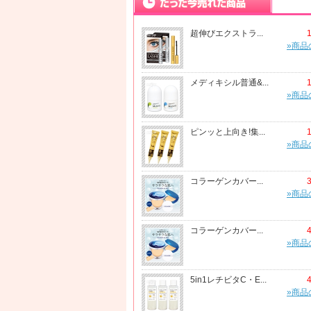
超伸びエクストラ...
»商品
メディキシル普通&...
»商品
ピンッと上向き!集...
»商品
コラーゲンカバー...
»商品
コラーゲンカバー...
»商品
5in1レチビタC・E...
»商品