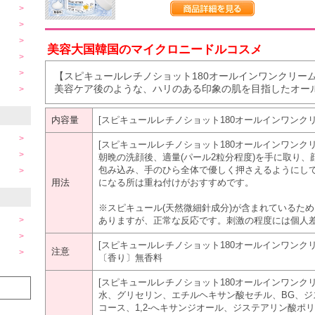
美容大国韓国のマイクロニードルコスメ
【スピキュールレチノショット180オールインワンクリーム
美容ケア後のような、ハリのある印象の肌を目指したオー
内容量
[スピキュールレチノショット180オールインワンクリーム
[スピキュールレチノショット180オールインワンクリ
朝晩の洗顔後、適量(パール2粒分程度)を手に取り
包み込み、手のひら全体で優しく押さえるようにし
用法
になる所は重ね付けがおすすめです。
※スピキュール(天然微細針成分)が含まれているた
ありますが、正常な反応です。刺激の程度には個人
[スピキュールレチノショット180オールインワンクリ
注意
〔香り〕無香料
[スピキュールレチノショット180オールインワンクリ
水、グリセリン、エチルヘキサン酸セチル、BG、ジ
コース、1,2-へキサンジオール、ジステアリン酸ポリ