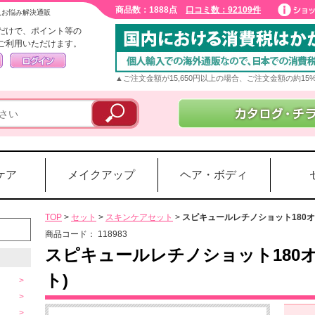
商品数：1888点
口コミ数：92109件
入お悩み解決通販
だけで、ポイント等の
ご利用いただけます。
▲ご注文金額が15,650円以上の場合、ご注文金額の約1
ケア
メイクアップ
ヘア・ボディ
TOP
>
セット
>
スキンケアセット
>
スピキュールレチノショット180オ
商品コード：
118983
スピキュールレチノショット180オ
ト)