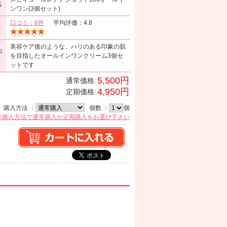
名
ンワン(3個セット)
口コミ：6件
平均評価：4.8
ミ
美容ケア後のような、ハリのある印象の肌
の
を目指したオールインワンクリーム3個セ
ットです
5,500円
通常価格:
4,950円
定期価格:
購入方法 ：
個数 ：
個
※購入方法で通常購入か定期購入をお選び下さい