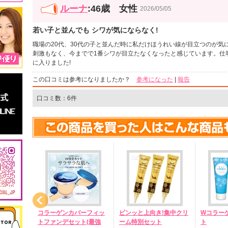
ルーナ
:46歳 女性
2026/05/05
若い子と並んでも シワが気にならなく!
職場の20代、30代の子と並んだ時に私だけほうれい線が目立つのが気
刺激もなく、今までで1番シワが目立たなくなったと感じています。仕
に入りました!
この口コミは参考になりましたか？
参考になった
|
報告
口コミ数：6件
イップソ
コラーゲンカバーフィッ
ピンッと上向き!集中クリ
Wコラー
)
トファンデセット(最強
ーム特別セット
ト