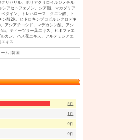
酸グリセリル、ポリアクリロイルジメチル
キシアセトフェノン、シア脂、マカダミア
m)、ベタイン、トレハロース、クエン酸、ト
ルリチン酸2K、ヒドロキシプロピルシクロデキ
pb)、アシアチコシド、マデカシン酸、アシ
ン酸Na、ティーツリー葉エキス、ヒポファエ
グルカン、ハス花エキス、アルテミシアエ
実エキス
ーム ]韓国
5件
1件
0件
0件