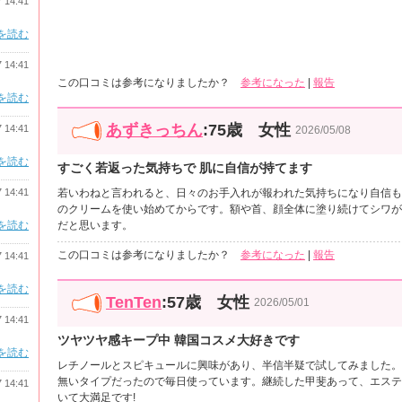
7 14:41
を読む
7 14:41
この口コミは参考になりましたか？
参考になった
|
報告
を読む
あずきっちん
:75歳 女性
7 14:41
2026/05/08
を読む
すごく若返った気持ちで 肌に自信が持てます
7 14:41
若いわねと言われると、日々のお手入れが報われた気持ちになり自信も
のクリームを使い始めてからです。額や首、顔全体に塗り続けてシワが
を読む
だと思います。
この口コミは参考になりましたか？
参考になった
|
報告
7 14:41
を読む
TenTen
:57歳 女性
2026/05/01
7 14:41
ツヤツヤ感キープ中 韓国コスメ大好きです
を読む
レチノールとスピキュールに興味があり、半信半疑で試してみました。
無いタイプだったので毎日使っています。継続した甲斐あって、エステ
7 14:41
いて大満足です!