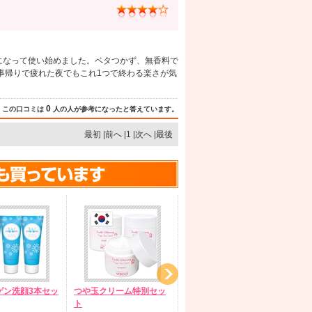
になって使い始めました。ベタつかず、無香料で
事帰りで疲れた夜でもこれ1つで終わる楽さが気
0
この口コミは
人の人が参考になったと答えています。
最初 |前へ |1 |次へ |最後
ゲン洗顔3本セッ
つや玉クリーム特別セッ
シミに直塗り!集中美白ス
レ
ト
ティック2本セット
チ