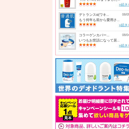
»続き
デトランスα(ワキ...
08/0
もう何年も前から愛用さ...
»続き
コラーゲンカバー...
08/0
いつもお世話になって居...
»続き