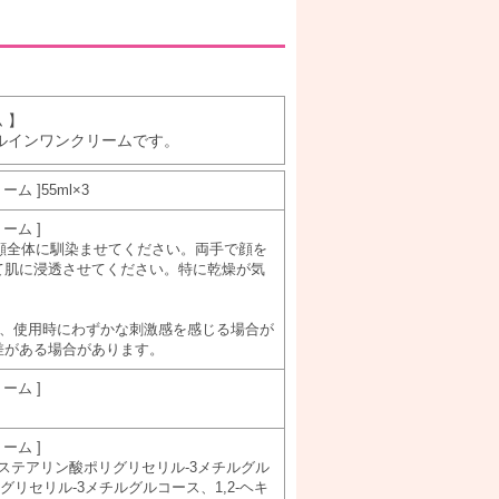
 】
ルインワンクリームです。
 ]55ml×3
ーム ]
、顔全体に馴染ませてください。両手で顔を
て肌に浸透させてください。特に乾燥が気
め、使用時にわずかな刺激感を感じる場合が
差がある場合があります。
ーム ]
ーム ]
ステアリン酸ポリグリセリル-3メチルグル
グリセリル-3メチルグルコース、1,2-ヘキ