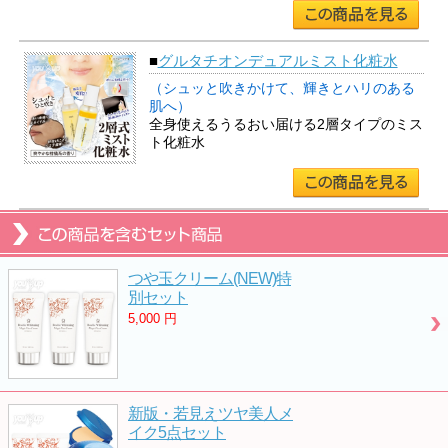
■
グルタチオンデュアルミスト化粧水
（シュッと吹きかけて、輝きとハリのある
肌へ）
全身使えるうるおい届ける2層タイプのミス
ト化粧水
つや玉クリーム(NEW)特
別セット
5,000
円
新版・若見えツヤ美人メ
イク5点セット