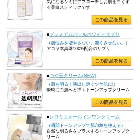
気になるシミにアプローチしお肌を白くす
る美白スティックです
■
プレミアムパールホワイトサプリ
（肌悩みを増やさない、濃くさせない。）
アコヤ本真珠100%配合のサプリ
■
つや玉クリーム(NEW)
（肌を明るく演出し輝くツヤ肌に!）
瞬時に白肌へと導くトーンアップクリーム
■
シロミエオールインワンクリーム
（瞬間トーンアップで肌印象を整える）
自然な明るさをプラスするトーンアップク
リーム