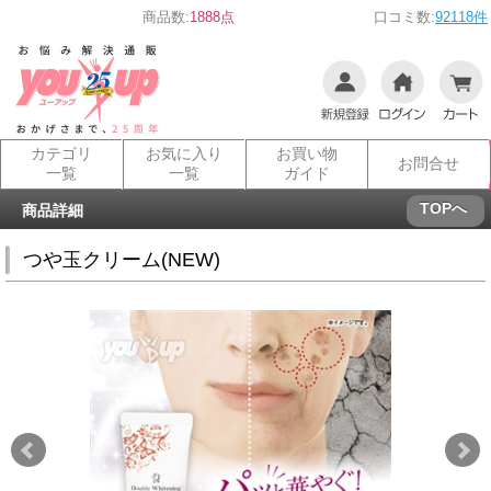
商品数:
1888点
口コミ数:
92118件
カテゴリ
お気に入り
お買い物
お問合せ
一覧
一覧
ガイド
TOPへ
商品詳細
つや玉クリーム(NEW)