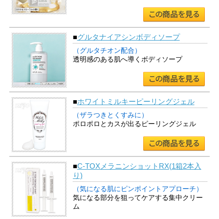
■
グルタナイアシンボディソープ
（グルタチオン配合）
透明感のある肌へ導くボディソープ
■
ホワイトミルキーピーリングジェル
（ザラつきとくすみに）
ポロポロとカスが出るピーリングジェル
■
C-TOXメラニンショットRX(1箱2本入
り)
（気になる肌にピンポイントアプローチ）
気になる部分を狙ってケアする集中クリー
ム