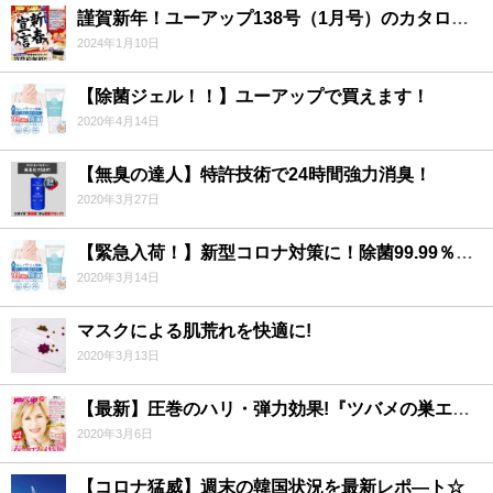
謹賀新年！ユーアップ138号（1月号）のカタログ・チラシの発刊をお知らせいたします！
2024年1月10日
【除菌ジェル！！】ユーアップで買えます！
2020年4月14日
【無臭の達人】特許技術で24時間強力消臭！
2020年3月27日
【緊急入荷！】新型コロナ対策に！除菌99.99％ジェル！！
2020年3月14日
マスクによる肌荒れを快適に!
2020年3月13日
【最新】圧巻のハリ・弾力効果!『ツバメの巣エキス』で劇的若返り！？
2020年3月6日
【コロナ猛威】週末の韓国状況を最新レポ―ト☆