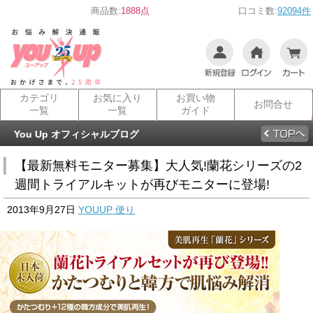
商品数:
1888点
口コミ数:
92094件
カテゴリ
お気に入り
お買い物
お問合せ
一覧
一覧
ガイド
You Up オフィシャルブログ
【最新無料モニター募集】大人気!蘭花シリーズの2
週間トライアルキットが再びモニターに登場!
2013年9月27日
YOUUP 便り