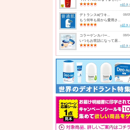
»続き
デトランスα(ワキ...
08/0
もう何年も前から愛用さ...
»続き
コラーゲンカバー...
08/0
いつもお世話になって居...
»続き