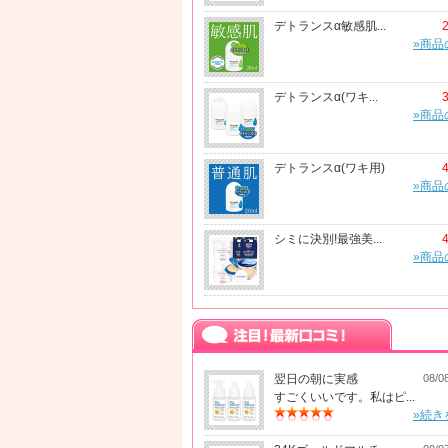
デトランスα敏感肌...
»商品
デトランスα(ワキ...
»商品
デトランスα(ワキ用)
»商品
シミに決別!最強美...
»商品
翌日の朝に実感
08/0
すごくいいです。私はピ...
»続き