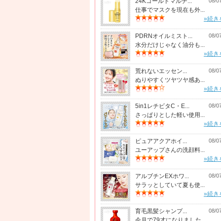
24Kゴールドマルチ...
08/0
仕事でマスクを現在も外...
»続き
PDRNオイルミスト...
08/0
水分だけじゃなく油分も...
»続き
荒れないエッセン...
08/0
ぬりやすくツヤツヤ感あ...
»続き
5in1レチビタC・E...
08/0
さっぱりとした軽い使用...
»続き
ピュアアクアホイ...
08/0
ユーアップさんの洗顔料...
»続き
アルブチンEXホワ...
08/0
サラッとしていて夏も使...
»続き
育毛黒髪シャンプ...
08/0
今月で79才になりました...