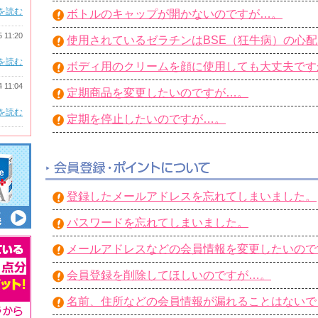
を読む
ボトルのキャップが開かないのですが…。
5 11:20
使用されているゼラチンはBSE（狂牛病）の心
を読む
ボディ用のクリームを顔に使用しても大丈夫です
4 11:04
定期商品を変更したいのですが…。
を読む
定期を停止したいのですが…。
登録したメールアドレスを忘れてしまいました。
パスワードを忘れてしまいました。
メールアドレスなどの会員情報を変更したいので
会員登録を削除してほしいのですが…。
名前、住所などの会員情報が漏れることはないで