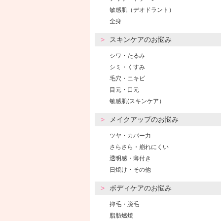
敏感肌（デオドラント）
全身
スキンケアのお悩み
シワ・たるみ
シミ・くすみ
毛穴・ニキビ
目元・口元
敏感肌(スキンケア）
メイクアップのお悩み
ツヤ・カバー力
さらさら・崩れにくい
透明感・薄付き
日焼け・その他
ボディケアのお悩み
抑毛・脱毛
脂肪燃焼