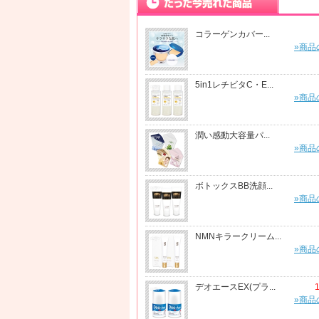
コラーゲンカバー...
»商品
5in1レチビタC・E...
»商品
潤い感動大容量パ...
»商品
ボトックスBB洗顔...
»商品
NMNキラークリーム...
»商品
デオエースEX(プラ...
»商品