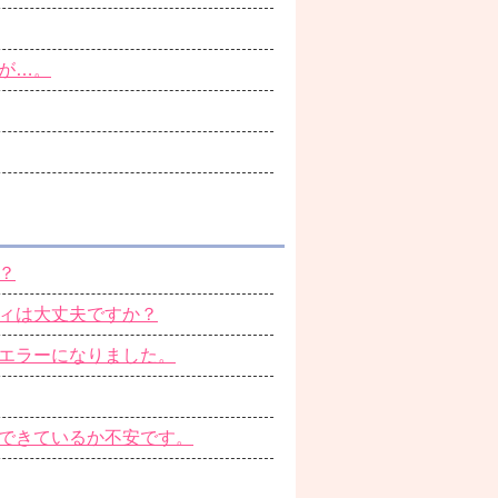
が…。
？
ィは大丈夫ですか？
エラーになりました。
できているか不安です。