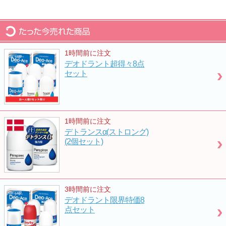
デオエース密着速乾使い比べセット
デオエース密着タイプと速乾タイプのお得なセ
1時間前に注文
ット
デオドラント超得々8点
6,000
円
セット
エクストラロングラッシュ(プラス)
まつ毛・眉毛の悩みをケアする専用育毛剤
1時間前に注文
5,800
円
デトランスα(ストロング)
(2個セット)
つや玉クリーム特別セット
誰もが驚く魔法のようなケアクリーム特別セッ
3時間前に注文
トです
デオドラント限界特価8
5,000
円
点セット