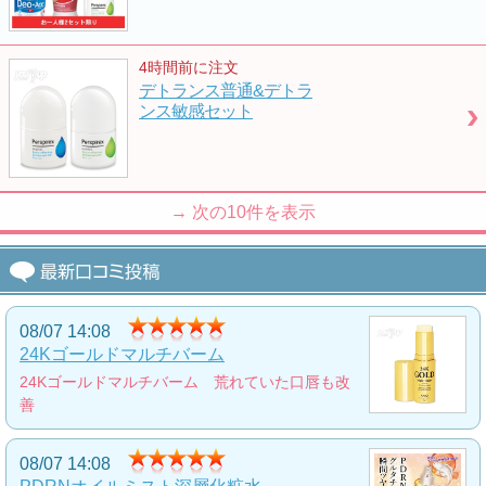
かたつむり簡単ケアセット
かたつむりシリーズをライン使いできる簡単ケ
4時間前に注文
アセット
デトランス普通&デトラ
5,000
円
ンス敏感セット
シミに決別!最強美白コスメセット
くすみケアパッチにトーンアップクリームとフ
→ 次の
10
件を表示
ァンデーションのセット
6,000
円
つや玉クリーム(NEW)
08/07 14:08
瞬時に白肌へと導くトーンアップクリーム
24Kゴールドマルチバーム
2,900
円
24Kゴールドマルチバーム 荒れていた口唇も改
善
奇跡のオールインワン石鹸(プラス)
08/07 14:08
頭から足先まで全身に使えるオールインワン石