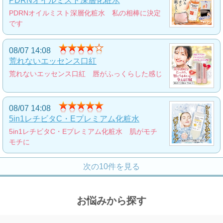
PDRNオイルミスト深層化粧水
鹸
PDRNオイルミスト深層化粧水 私の相棒に決定
2,000
円
です
つや玉クリーム
08/07 14:08
荒れないエッセンス口紅
瞬時に白肌へと導くトーンアップクリーム
2,900
荒れないエッセンス口紅 唇がふっくらした感じ
円
08/07 14:08
151号限定!25周年スペシャル美肌セット
5in1レチビタC・Eプレミアム化粧水
151号限定のスペシャルセット
5in1レチビタC・Eプレミアム化粧水 肌がモチ
10,000
円
モチに
次の10件を見る
ボトックスペプチドオールインワンクリ
ーム(EX)
お悩みから探す
大人気のボトックスオールインワンクリームが
リニューアル