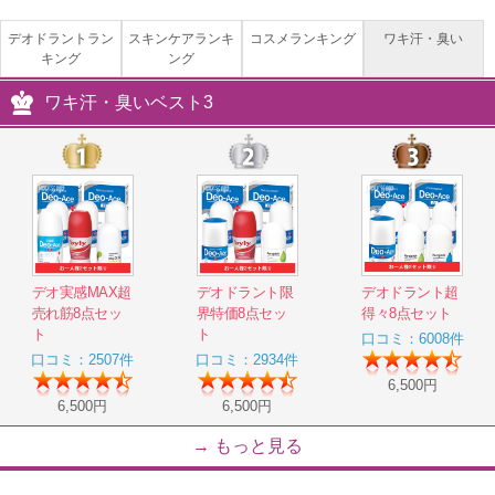
大人気デオエースから医薬部外品が登場
4,800
円
デオドラントラン
スキンケアランキ
コスメランキング
ワキ汗・臭い
キング
ング
ワキ汗・臭いベスト3
デオ新鋭オールスター8点セット
注目アイテムと定番デオエ―スの8点セット
6,500
円
コラーゲンカバーフィットファンデセッ
ト(最強UVカット)
デオ実感MAX超
デオドラント限
デオドラント超
売れ筋8点セッ
界特価8点セッ
得々8点セット
コラーゲン配合パウダーファンデ
ト
ト
口コミ：6008件
1,990
円
口コミ：2507件
口コミ：2934件
6,500円
6,500円
6,500円
ピタデオーレEX
→ もっと見る
地中海の知恵から生まれた、やさしく頼れるニ
オイケア
4,800
円