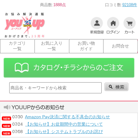
商品数:
1888点
口コミ数:
92108件
カテゴリ
お気に入り
お買い物
お問合せ
一覧
一覧
ガイド
07⁄30
Amazon Pay決済に関する不具合のお知らせ
07⁄24
【お知らせ】お盆期間中の営業について
07⁄08
【お知らせ】システムトラブルのお詫び