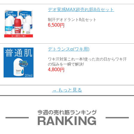
デオ実感MAX超売れ筋8点セット
制汗デオドラント8点セット
6,500
円
デトランスα(ワキ用)
ワキ汗対策これ一本!使った次の日からワキ汗
の悩みを一瞬で解決!
4,800
円
デトランスα敏感肌用(アルコールフリー)
→ もっと見る
デトランスαの敏感肌向けロールオン
4,800
円
デオエースEX(プラス)(薬用クリーム)