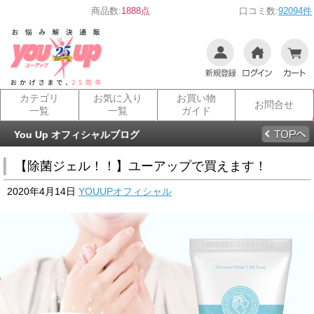
商品数:
1888点
口コミ数:
92094件
カテゴリ
お気に入り
お買い物
お問合せ
一覧
一覧
ガイド
You Up オフィシャルブログ
【除菌ジェル！！】ユーアップで買えます！
2020年4月14日
YOUUPオフィシャル