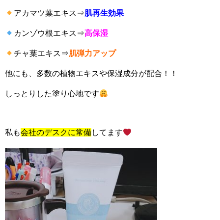
アカマツ葉エキス⇒
肌再生効果
カンゾウ根エキス⇒
高保湿
チャ葉エキス⇒
肌弾力アップ
他にも、多数の植物エキスや保湿成分が配合！！
しっとりした塗り心地です
私も
会社のデスクに常備
してます