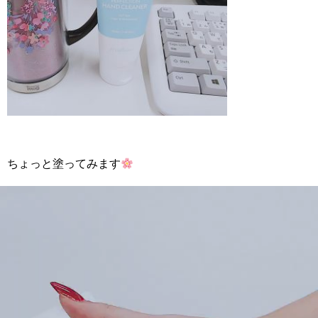
ちょっと塗ってみます
動
画
プ
レ
ー
ヤ
ー