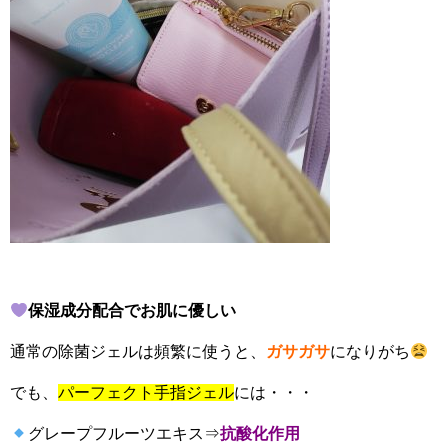
保湿成分配合でお肌に優しい
通常の除菌ジェルは頻繁に使うと、
ガサガサ
になりがち
でも、
パーフェクト手指ジェル
には・・・
グレープフルーツエキス⇒
抗酸化作用