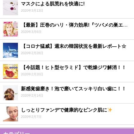
マスクによる肌荒れを快適に!
2020年3月13日
【最新】圧巻のハリ・弾力効果!『ツバメの巣エキス』で劇的若返り！？
2020年3月6日
【コロナ猛威】週末の韓国状況を最新レポ―ト☆
2020年2月28日
【今話題！ヒト型セラミド】で乾燥ジワ解消！！
2020年2月20日
新感覚歯磨き！泡で磨いてスッキリ白い歯に！！
2020年2月14日
しっとりファンデで健康的なピンク肌に
2020年2月7日