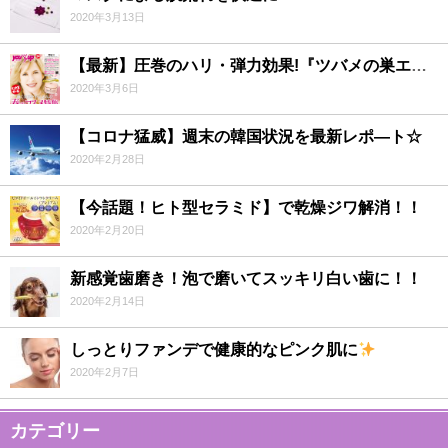
2020年3月13日
【最新】圧巻のハリ・弾力効果!『ツバメの巣エキス』で劇的若返り！？
2020年3月6日
【コロナ猛威】週末の韓国状況を最新レポ―ト☆
2020年2月28日
【今話題！ヒト型セラミド】で乾燥ジワ解消！！
2020年2月20日
新感覚歯磨き！泡で磨いてスッキリ白い歯に！！
2020年2月14日
しっとりファンデで健康的なピンク肌に
2020年2月7日
カテゴリー