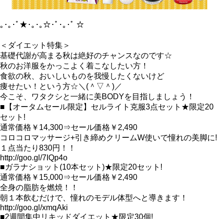
｡･｡･ﾟ★･｡･｡☆･ﾟ･｡･ﾟ ☆
＜ダイエット特集＞
基礎代謝が高まる秋は絶好のチャンスなのです☆
秋のお洋服をかっこよく着こなしたい方！
食欲の秋、おいしいものを我慢したくないけど
痩せたい！という方☆＼(＾▽＾)／
今こそ、ワタクシと一緒に美BODYを目指しましょう！
■【オータムセール限定】セルライト克服3点セット★限定20
セット!
通常価格￥14,300⇒セール価格￥2,490
コロコロマッサージ+引き締めクリームW使いで憧れの美脚に!
１点当たり830円！！
http://goo.gl/7IQp4o
■ガラナショット(10本セット)★限定20セット!
通常価格￥15,000⇒セール価格￥2,490
全身の脂肪を燃焼！！
朝１本飲むだけで、憧れのモデル体型へと導きます！
http://goo.gl/xmqAki
■2週間集中リキッドダイエット★限定30個!