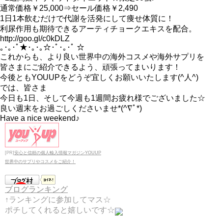
通常価格￥25,000⇒セール価格￥2,490
1日1本飲むだけで代謝を活発にして痩せ体質に！
利尿作用も期待できるアーティチョークエキスを配合。
http://goo.gl/c0kDLZ
｡･｡･ﾟ★･｡･｡☆･ﾟ･｡･ﾟ ☆
これからも、より良い世界中の海外コスメや海外サプリを
皆さまにご紹介できるよう、頑張ってまいります！
今後ともYOUUPをどうぞ宜しくお願いいたします(^人^)
では、皆さま
今日も1日、そして今週も1週間お疲れ様でございました☆
良い週末をお過ごしくださいませ*(^∇ﾟ*)
Have a nice weekend♪
[PR]
安心と信頼の個人輸入情報マガジンYOUUP
世界中のサプリやコスメをご紹介！
ブログランキング
↑ランキングに参加してマス☆
ポチしてくれると嬉しいです☆