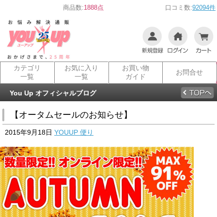
商品数:
1888点
口コミ数:
92094件
カテゴリ
お気に入り
お買い物
お問合せ
一覧
一覧
ガイド
You Up オフィシャルブログ
【オータムセールのお知らせ】
2015年9月18日
YOUUP 便り