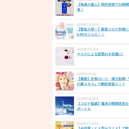
【無臭の達人】特許技術で24時
臭！
2020年3月14日
【緊急入荷！】新型コロナ対策に
9.99％ジェル！！
2020年3月13日
マスクによる肌荒れを快適に!
2020年3月6日
【最新】圧巻のハリ・弾力効果!
の巣エキス』で劇的若返り！？
2020年2月28日
【コロナ猛威】週末の韓国状況を
ポ―ト☆
2020年2月20日
【今話題！ヒト型セラミド】で乾