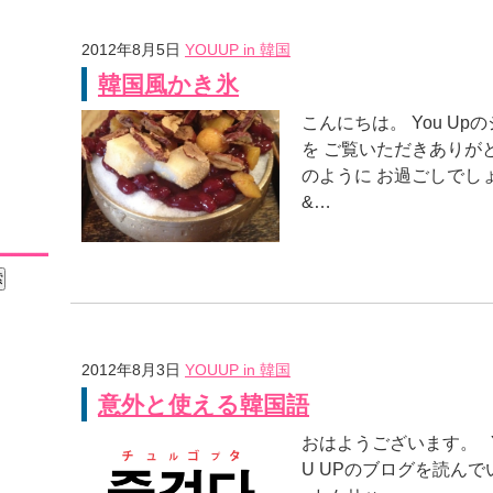
2012年8月5日
YOUUP in 韓国
韓国風かき氷
こんにちは。 You Up
を ご覧いただきありがと
のように お過ごしでし
&…
2012年8月3日
YOUUP in 韓国
意外と使える韓国語
おはようございます。 Y
U UPのブログを読ん