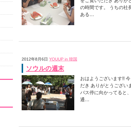
をご覧いただき ありが
の時間です。 うちの社長
ある…
2012年8月6日
YOUUP in 韓国
ソウルの週末
おはようございます!! 
だき ありがとうございます
バス停に向かってると、
通…