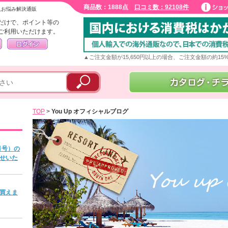
商品数：1888点
口コミ数：92108件
入お悩み解決通販
だけで、ポイント等の
ご利用いただけます。
▲ご注文金額が15,650円以上の場合、ご注文金額の約1
TOP
>
You Up オフィシャルブログ
月号）の
せいた
買えま