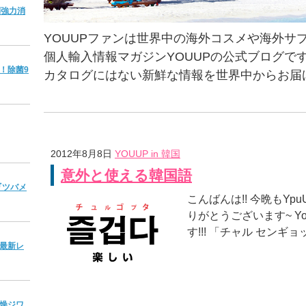
間強力消
YOUUPファンは世界中の海外コスメや海外サ
個人輸入情報マガジンYOUUPの公式ブログで
！除菌9
カタログにはない新鮮な情報を世界中からお届
2012年8月8日
YOUUP in 韓国
意外と使える韓国語
『ツバメ
こんばんは!! 今晩もYp
りがとうございます~ Y
す!!! 「チャル センギ
最新レ
燥ジワ