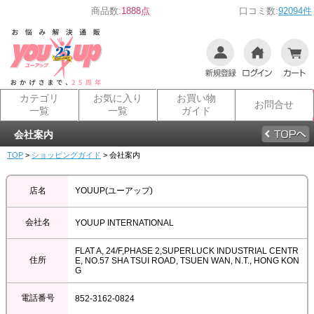
商品数:
1888点
口コミ数:
92094件
カテゴリ
お気に入り
お買い物
お問合せ
一覧
一覧
ガイド
会社案内
TOP
>
ショッピングガイド
> 会社案内
店名
YOUUP(ユーアップ)
会社名
YOUUP INTERNATIONAL
FLAT A, 24/F,PHASE 2,SUPERLUCK INDUSTRIAL CENTR
住所
E, NO.57 SHA TSUI ROAD, TSUEN WAN, N.T., HONG KON
G
電話番号
852-3162-0824