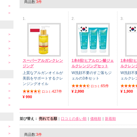
商品数:
3件
1.
2.
3.
スーパーアルガンクレン
1本4役!ヒアルロン酸ジェ
1本4役!
ジング
ルクレンジングセット
ルクレン
上質なアルガンオイルが
W洗顔不要のすご落ちジ
W洗顔不
美肌をサポートするクレ
ェルの3本セット
ェルクレ
ンジングオイル
65件
口コミ:
427件
¥ 2,990
¥ 1,900
口コミ:
¥ 990
並び替え：
売れてる順
｜
口コミの多い順
｜
価格順
｜
新着順
商品数:
3件