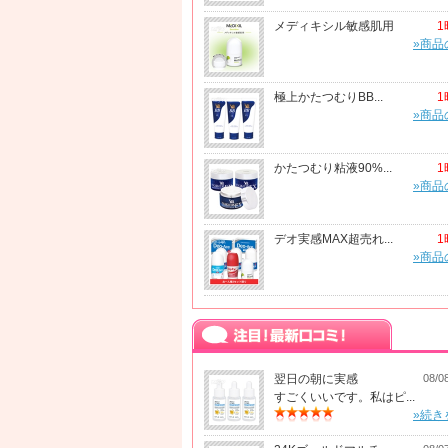
メディキシル敏感肌用
1
»商品
極上かたつむりBB...
1
»商品
かたつむり粘液90%...
1
»商品
デオ実感MAX超売れ...
1
»商品
翌日の朝に実感
08/0
すごくいいです。私はピ...
»続き