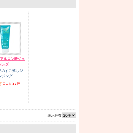
ヒアルロン酸ジェ
ジング
要のすご落ちジ
ンジング
23件
口コミ:
表示件数