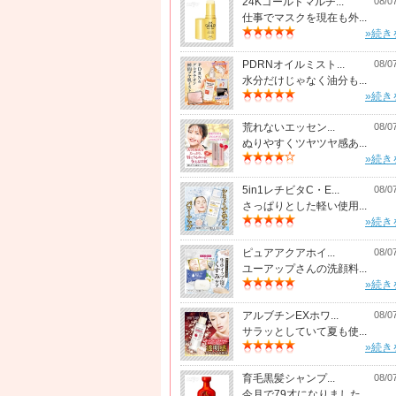
24Kゴールドマルチ...
08/0
仕事でマスクを現在も外...
»続き
PDRNオイルミスト...
08/0
水分だけじゃなく油分も...
»続き
荒れないエッセン...
08/0
ぬりやすくツヤツヤ感あ...
»続き
5in1レチビタC・E...
08/0
さっぱりとした軽い使用...
»続き
ピュアアクアホイ...
08/0
ユーアップさんの洗顔料...
»続き
アルブチンEXホワ...
08/0
サラッとしていて夏も使...
»続き
育毛黒髪シャンプ...
08/0
今月で79才になりました...