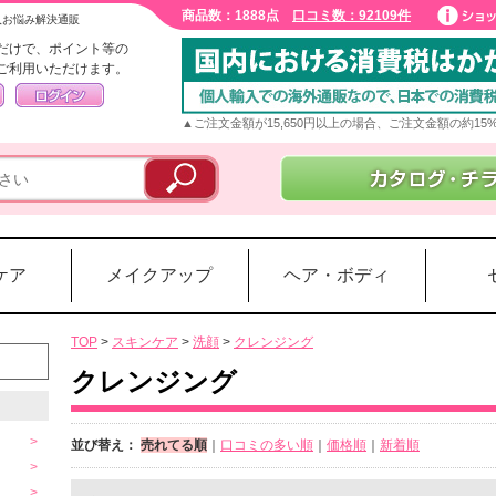
商品数：1888点
口コミ数：92109件
入お悩み解決通販
だけで、ポイント等の
ご利用いただけます。
▲ご注文金額が15,650円以上の場合、ご注文金額の約1
ケア
メイクアップ
ヘア・ボディ
TOP
>
スキンケア
>
洗顔
>
クレンジング
クレンジング
並び替え：
売れてる順
｜
口コミの多い順
｜
価格順
｜
新着順