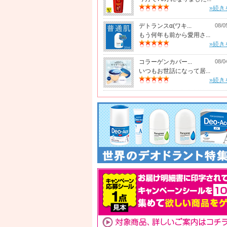
»続き
デトランスα(ワキ...
08/0
もう何年も前から愛用さ...
»続き
コラーゲンカバー...
08/0
いつもお世話になって居...
»続き