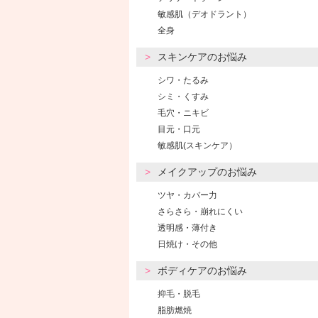
敏感肌（デオドラント）
全身
スキンケアのお悩み
シワ・たるみ
シミ・くすみ
毛穴・ニキビ
目元・口元
敏感肌(スキンケア）
メイクアップのお悩み
ツヤ・カバー力
さらさら・崩れにくい
透明感・薄付き
日焼け・その他
ボディケアのお悩み
抑毛・脱毛
脂肪燃焼