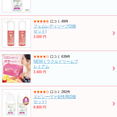
口コミ:49件
フェムレディソープ(2個
セット)
3,500
円
口コミ:639件
NEWミラクルドリームプ
レミアム
3,400
円
口コミ:282件
エピシーヴァ女性用(2個
セット)
8,800
円