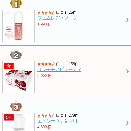
口コミ:25件
フェムレディソープ
1,990
円
口コミ:136件
リッチモアビューティ
3,000
円
口コミ:279件
エピシーヴァ女性用
4,800
円