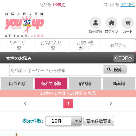
商品数:
1888点
口コミ数:
92118件
カテゴリ
お気に入り
お買い物
お問合せ
一覧
一覧
ガイド
女性のお悩み
口コミ順
売れてる順
価格順
新着順
18件中 1件目〜18件目を表示
1
表示件数: