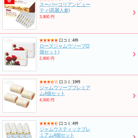
スーパーコリアンビュー
ティ(高麗人参)
3,900
円
口コミ:4件
ローズジャムウソープ(2
個セット)
2,900
円
口コミ:19件
ジャムウソーププレミア
ム4個セット
4,000
円
口コミ:4件
ジャムウスティックプレ
ミアム4個セット