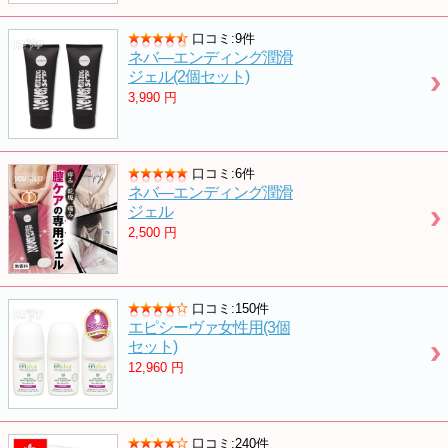
口コミ:9件
ネバ―エンディング潤滑
ジェル(2個セット)
3,990
円
口コミ:6件
ネバ―エンディング潤滑
ジェル
2,500
円
口コミ:150件
エピシーヴァ女性用(3個
セット)
12,960
円
口コミ:240件