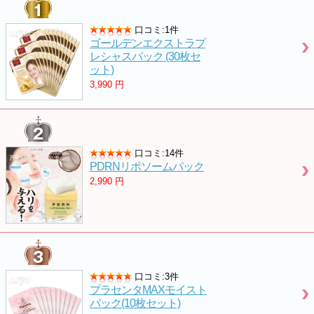
口コミ:1件
ゴールデンエクストラプ
レシャスパック (30枚セ
ット)
3,990
円
口コミ:14件
PDRNリポソームパック
2,990
円
口コミ:3件
プラセンタMAXモイスト
パック(10枚セット)