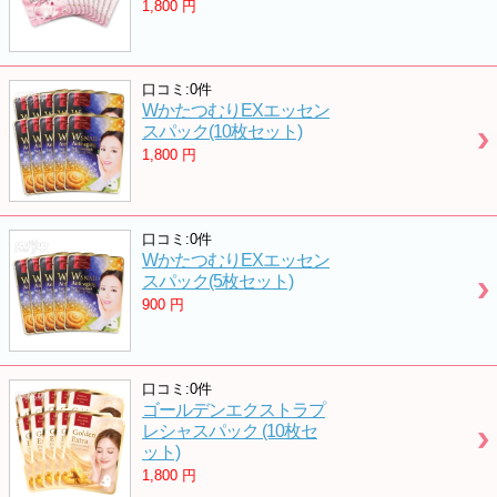
1,800
円
口コミ:0件
WかたつむりEXエッセン
スパック(10枚セット)
1,800
円
口コミ:0件
WかたつむりEXエッセン
スパック(5枚セット)
900
円
口コミ:0件
ゴールデンエクストラプ
レシャスパック (10枚セ
ット)
1,800
円