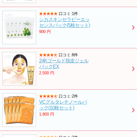
口コミ:1件
シカスキンセラピーエッ
センスパック(5枚セット)
900
円
口コミ:8件
24Kゴールド脱皮ジェル
パックEX
2,500
円
口コミ:2件
VCグルタレチノールパ
ック(10枚セット)
1,800
円