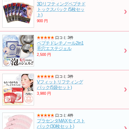
3Dリフティングペプチド
トックスパック (5枚セッ
ト)
900
円
口コミ:3件
ペプチドレチノール2in1
毛穴エステジェル
2,500
円
口コミ:3件
Vフィットリフティング
パック(5袋セット)
3,980
円
口コミ:4件
プラセンタMAXモイスト
パック(30枚セット)