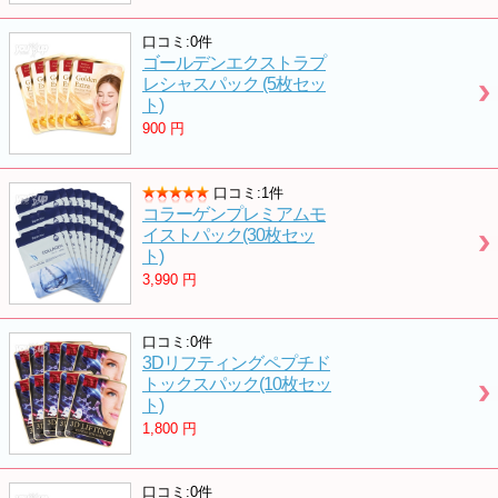
口コミ:0件
ゴールデンエクストラプ
レシャスパック (5枚セッ
ト)
900
円
口コミ:1件
コラーゲンプレミアムモ
イストパック(30枚セッ
ト)
3,990
円
口コミ:0件
3Dリフティングペプチド
トックスパック(10枚セッ
ト)
1,800
円
口コミ:0件