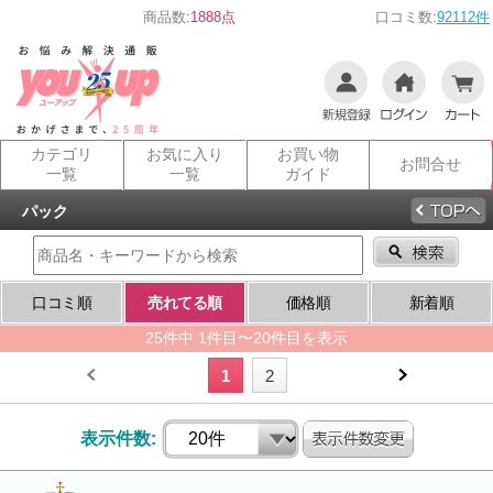
商品数:
1888点
口コミ数:
92112件
カテゴリ
お気に入り
お買い物
お問合せ
一覧
一覧
ガイド
パック
口コミ順
売れてる順
価格順
新着順
25件中 1件目〜20件目を表示
1
2
表示件数: