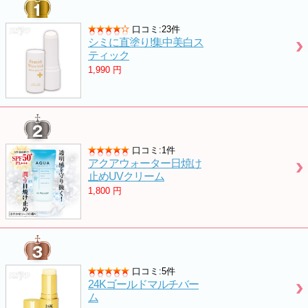
口コミ:23件
シミに直塗り!集中美白ス
ティック
1,990
円
口コミ:1件
アクアウォーター日焼け
止めUVクリーム
1,800
円
口コミ:5件
24Kゴールドマルチバー
ム