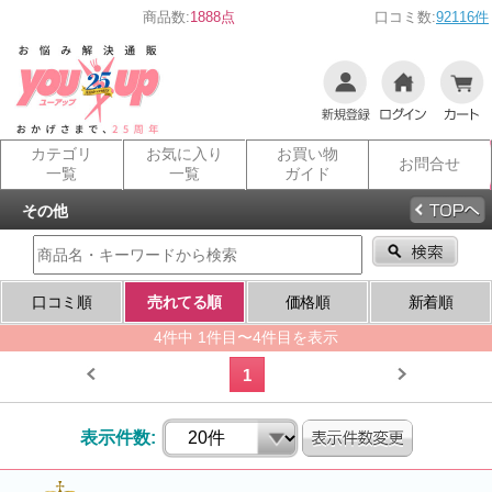
商品数:
1888点
口コミ数:
92116件
カテゴリ
お気に入り
お買い物
お問合せ
一覧
一覧
ガイド
その他
口コミ順
売れてる順
価格順
新着順
4件中 1件目〜4件目を表示
1
表示件数: