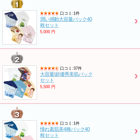
口コミ:1件
潤い感動大容量パック40
枚セット
5,000
円
口コミ:37件
大容量!超優秀美肌パック
セット
5,500
円
口コミ:1件
憧れ素肌美4種パック40
枚セット