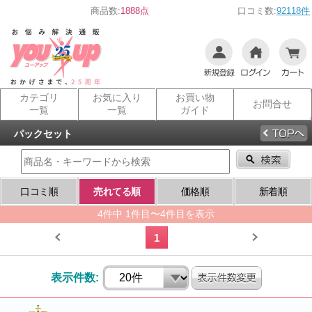
商品数:
1888点
口コミ数:
92118件
カテゴリ
お気に入り
お買い物
お問合せ
一覧
一覧
ガイド
パックセット
口コミ順
売れてる順
価格順
新着順
4件中 1件目〜4件目を表示
1
表示件数: