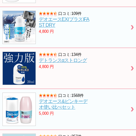
口コミ:109件
デオエースEX(プラス)FA
ST DRY
4,800
円
口コミ:134件
デトランスαストロング
4,800
円
口コミ:1568件
デオエース&ピンキーデ
オ使い比べセット
5,000
円