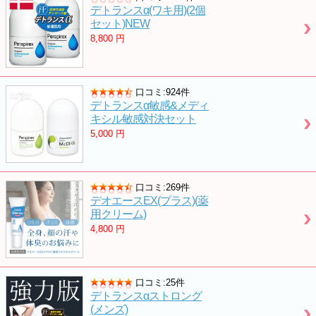
デトランスα(ワキ用)(2個
セット)NEW
8,800
円
口コミ:924件
デトランスα敏感&メディ
キシル敏感対決セット
5,000
円
口コミ:269件
デオエースEX(プラス)(薬
用クリーム)
4,800
円
口コミ:25件
デトランスαストロング
(メンズ)