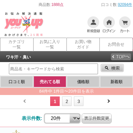
商品数:
1888点
口コミ数:
92094件
カテゴリ
お気に入り
お買い物
お問合せ
一覧
一覧
ガイド
ワキ汗・臭い
口コミ順
売れてる順
価格順
新着順
84件中 1件目〜20件目を表示
1
2
3
表示件数: