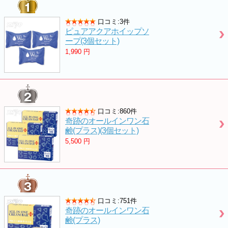
口コミ:3件
ピュアアクアホイップソ
ープ(3個セット)
1,990
円
口コミ:860件
奇跡のオールインワン石
鹸(プラス)(3個セット)
5,500
円
口コミ:751件
奇跡のオールインワン石
鹸(プラス)