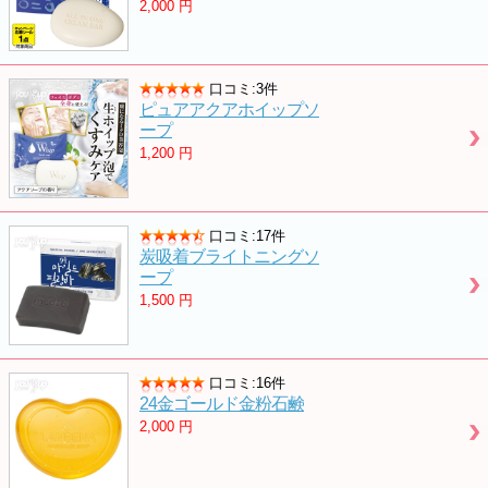
2,000
円
口コミ:3件
ピュアアクアホイップソ
ープ
1,200
円
口コミ:17件
炭吸着ブライトニングソ
ープ
1,500
円
口コミ:16件
24金ゴールド金粉石鹸
2,000
円