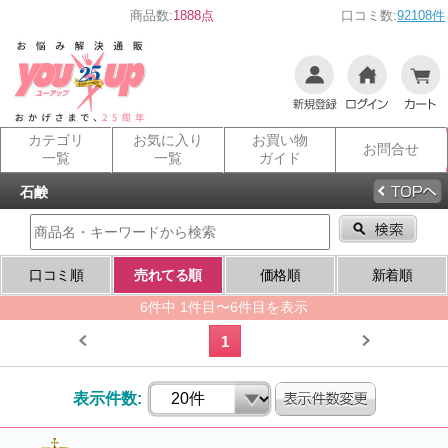
商品数:
1888点
口コミ数:
92108件
カテゴリ
お気に入り
お買い物
お問合せ
一覧
一覧
ガイド
石鹸
口コミ順
売れてる順
価格順
新着順
6件中 1件目〜6件目を表示
1
表示件数: