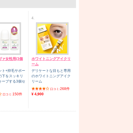
4.
ヴァ女性用(3個
ホワイトニングアイクリ
ーム
ント+抑毛サポー
デリケートな目もと専用
の下をスッキリ
のホワイトニングアイク
キープする3個セ
リーム
268件
口コミ:
150件
¥ 4,900
口コミ: