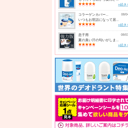
»続き
コラーゲンカバー...
08/0
いつもお世話になって居...
»続き
息子用
08/0
夏の臭い汗の匂いがしま...
»続き