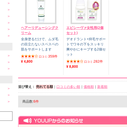
ヘアーリデューシングク
エピシーヴァ女性用(2個
リーム
セット)
全身塗るだけで、ムダ毛
デオドラント+抑毛サポー
の目立たないスベスベの
トでワキの下をスッキリ
肌をサポートします
爽やかにキープする2個セ
ット
359件
口コミ:
¥ 4,800
282件
口コミ:
¥ 8,800
並び替え：
売れてる順
｜
口コミの多い順
｜
価格順
｜
新着順
商品数:
6件