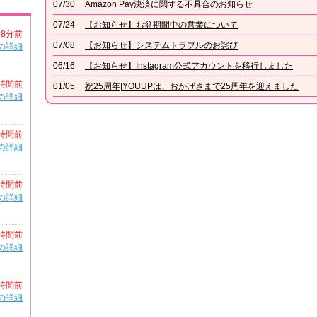
07/30
Amazon Pay決済に関する不具合のお知らせ
07/24
【お知らせ】お盆期間中の営業について
38分前
07/08
【お知らせ】システムトラブルのお詫び
の詳細
06/16
【お知らせ】Instagram公式アカウントを移行しました
時間前
01/05
祝25周年|YOUUPは、おかげさまで25周年を迎えました
の詳細
時間前
の詳細
時間前
の詳細
時間前
の詳細
時間前
の詳細