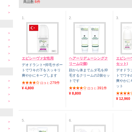
商品数:
6件
1.
2.
3.
エピシーヴァ女性用
ヘアーリデューシングク
エピシー
リーム(2個)
セット)
デオドラント+抑毛サポー
トでワキの下をスッキリ
顔から体までムダ毛を抑
デオドラ
爽やかにキープします
毛するクリームの2個セッ
トでワキ
トです
爽やかに
279件
口コミ:
ット
¥ 4,800
391件
口コミ:
¥ 8,800
¥ 12,960
5.
6.