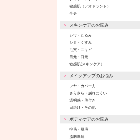
敏感肌（デオドラント）
全身
スキンケアのお悩み
シワ・たるみ
シミ・くすみ
毛穴・ニキビ
目元・口元
敏感肌(スキンケア）
メイクアップのお悩み
ツヤ・カバー力
さらさら・崩れにくい
透明感・薄付き
日焼け・その他
ボディケアのお悩み
抑毛・脱毛
脂肪燃焼