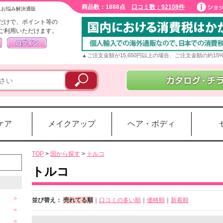
商品数：1888点
口コミ数：92108件
入お悩み解決通販
だけで、ポイント等の
ご利用いただけます。
▲ご注文金額が15,650円以上の場合、ご注文金額の約1
ケア
メイクアップ
ヘア・ボディ
TOP
>
国から探す
>
トルコ
トルコ
並び替え：
売れてる順
｜
口コミの多い順
｜
価格順
｜
新着順