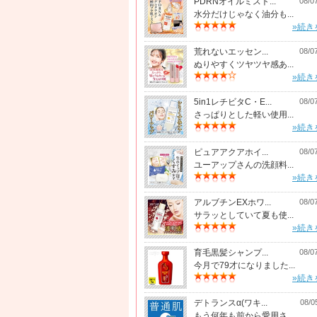
PDRNオイルミスト...
08/0
水分だけじゃなく油分も...
»続き
荒れないエッセン...
08/0
ぬりやすくツヤツヤ感あ...
»続き
5in1レチビタC・E...
08/0
さっぱりとした軽い使用...
»続き
ピュアアクアホイ...
08/0
ユーアップさんの洗顔料...
»続き
アルブチンEXホワ...
08/0
サラッとしていて夏も使...
»続き
育毛黒髪シャンプ...
08/0
今月で79才になりました...
»続き
デトランスα(ワキ...
08/0
もう何年も前から愛用さ...