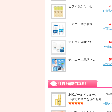
ビフィダかたつむ...
4
»商品
デオエース密着速...
4
»商品
デトランスα(ワキ...
5
»商品
デオエース圧縮マ...
5
»商品
24Kゴールドマルチ...
08/0
仕事でマスクを現在も外...
»続き