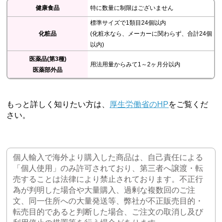
健康食品
特に数量に制限はございません
標準サイズで1類目24個以内
化粧品
(化粧水なら、メーカーに関わらず、合計24個
以内)
医薬品(第3種)
用法用量からみて1～2ヶ月分以内
医薬部外品
もっと詳しく知りたい方は、
厚生労働省のHP
をご覧くだ
さい。
個人輸入で海外より購入した商品は、自己責任による
「個人使用」のみ許可されており、第三者へ譲渡・転
売することは法律により禁止されております。不正行
為が判明した場合や大量購入、過剰な複数回のご注
文、同一住所への大量発送等、弊社が不正販売目的・
転売目的であると判断した場合、ご注文の取消し及び