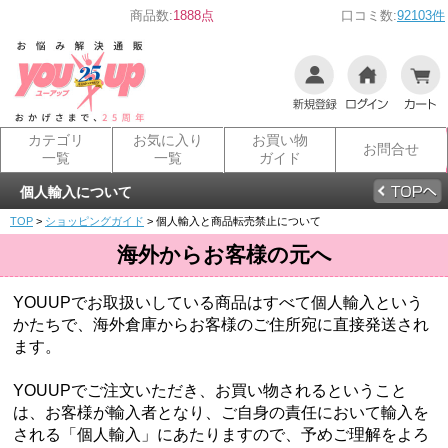
商品数:
1888点
口コミ数:
92103件
カテゴリ
お気に入り
お買い物
お問合せ
一覧
一覧
ガイド
個人輸入について
TOP
>
ショッピングガイド
> 個人輸入と商品転売禁止について
海外からお客様の元へ
YOUUPでお取扱いしている商品はすべて個人輸入という
かたちで、海外倉庫からお客様のご住所宛に直接発送され
ます。
YOUUPでご注文いただき、お買い物されるということ
は、お客様が輸入者となり、ご自身の責任において輸入を
される「個人輸入」にあたりますので、予めご理解をよろ