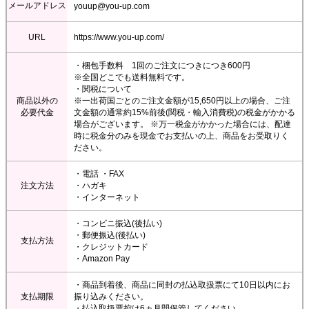
メールアドレス
youup@you-up.com
URL
https://www.you-up.com/
・梱包手数料 1回のご注文につきにつき600円
※全国どこでも送料無料です。
・関税について
商品以外の
※一出荷国ごとのご注文金額が15,650円以上の場合、ご注
必要代金
文金額の通常約15%前後(関税・輸入消費税)の税金がかかる
場合がございます。 ※万一税金がかかった場合には、配達
時に税金分のみを現金でお支払いの上、商品をお受取りく
ださい。
・電話 ・FAX
注文方法
・ハガキ
・インターネット
・コンビニ振込(後払い)
・郵便振込(後払い)
支払方法
・クレジットカード
・Amazon Pay
・商品到着後、商品に同封の払込取扱票にて10日以内にお
支払期限
振り込みください。
・払込取扱票控は6ヵ月間保管してください。