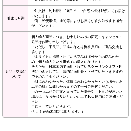
ご注文後、約1週間～10日で、ご自宅へ海外郵便にてお届け
いたします。
引渡し時期
※尚、郵便事情、通関等によりお届けが多少前後する場合
がございます。
個人輸入商品につき、お申し込み後の変更・キャンセル・
返品はお断り申し上げます。
・ただし、不良品、品違いなどは弊社負担にて返品交換を
承ります。
※本サイトに掲載されている商品は海外からの商品のた
め、個人輸入という形式での購入になります。
そのため、日本国内で適用されているクーリングオフ・PL
返品・交換に
法につきましては、法的に適用外とさせていただきますの
ついて
で予めご了承ください。
※肌に合わなかった、体質に合わなかったという場合も返
品等の対応は致しかねますので十分ご理解ください。
※万一商品がご注文と違っていた場合や、不良品が届いた
場合は一度お受取りいただいた上で10日以内にご連絡くだ
さい。
再送させていただきます。
(ただし商品未開封に限ります。）