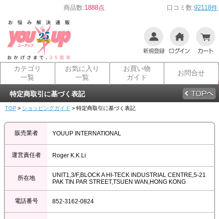
商品数:
1888点
口コミ数:
92118件
カテゴリ
お気に入り
お買い物
お問合せ
一覧
一覧
ガイド
特定商取引に基づく表記
TOP
>
ショッピングガイド
> 特定商取引に基づく表記
販売業者
YOUUP INTERNATIONAL
運営責任者
Roger K.K.Li
UNIT1,3/F,BLOCK A HI-TECK INDUSTRIAL CENTRE,5-21
所在地
PAK TIN PAR STREET,TSUEN WAN,HONG KONG
電話番号
852-3162-0824