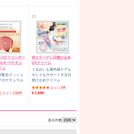
20.
ンCCファンデー
Wコラーゲン日焼け止め
ルキー)ナチュ
UVクリーム
ジュ
うるおいも紫外線ケアも
分配合クッショ
キレイもサポートする日
デのナチュラル
焼け止めクリーム
3件
口コミ:
136件
¥ 1,990
口コミ:
表示件数