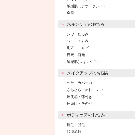
敏感肌（デオドラント）
全身
スキンケアのお悩み
シワ・たるみ
シミ・くすみ
毛穴・ニキビ
目元・口元
敏感肌(スキンケア）
メイクアップのお悩み
ツヤ・カバー力
さらさら・崩れにくい
透明感・薄付き
日焼け・その他
ボディケアのお悩み
抑毛・脱毛
脂肪燃焼