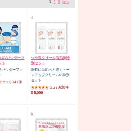
1
2
3
次へ
4.
スUVパウダーフ
つや玉クリーム(NEW)特
ット
別セット
るパウダーファ
瞬時に白肌へと導くトー
ト
ンアップクリームの特別
セット
147件
口コミ:
630件
口コミ:
¥ 5,000
8.