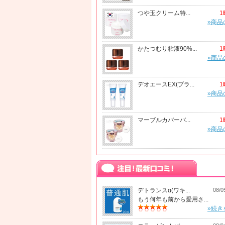
つや玉クリーム特...
1
»商品
かたつむり粘液90%...
1
»商品
デオエースEX(プラ...
1
»商品
マーブルカバーバ...
1
»商品
デトランスα(ワキ...
08/0
もう何年も前から愛用さ...
»続き