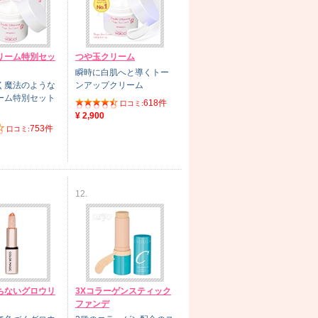
リーム特別セッ
つや玉クリーム
瞬時に白肌へと導くトー
く魔法のような
ンアップクリーム
ーム特別セット
618件
口コミ:
¥ 2,900
753件
口コミ:
12.
ちないグロウリ
3Xコラーゲンスティック
ファンデ