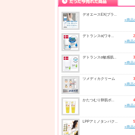
デオエースEX(プラ...
»商品
デトランスα(ワキ...
»商品
デトランスα敏感肌...
»商品
ツメディカクリーム
»商品
かたつむり卵肌ポ...
»商品
LPPアミノタンパク...
»商品