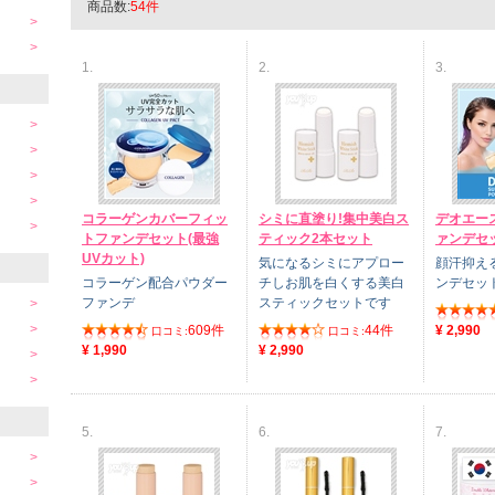
商品数:
54件
1.
2.
3.
コラーゲンカバーフィッ
シミに直塗り!集中美白ス
デオエー
トファンデセット(最強
ティック2本セット
ァンデセ
UVカット)
気になるシミにアプロー
顔汗抑え
コラーゲン配合パウダー
チしお肌を白くする美白
ンデセッ
ファンデ
スティックセットです
609件
44件
¥ 2,990
口コミ:
口コミ:
¥ 1,990
¥ 2,990
5.
6.
7.