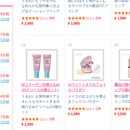
うるおいとツヤを与え、
肌にのばすと色がなじむ
唇の温度
なめらかな肌印象に仕上
カラーカプセル配合CCフ
リップ
げるクッションファンデ
ァンデ
4分前
8件
5件
¥ 1,990
口コミ:
口コミ:
の詳細
¥ 2,990
¥ 1,990
27分前
の詳細
13.
14.
15.
32分前
の詳細
32分前
の詳細
Wコラーゲン日焼け止め
ホワイトミネラルフェイ
魔法の落
UVクリーム(2個セット)
スパウダー
ップ(2個
44分前
うるおいも紫外線ケアも
メイクの仕上がりを整え
唇の温度
の詳細
キレイもサポートする日
るフェイスパウダー
リップの
焼け止めクリームの2個セ
2件
口コミ:
ット
¥ 1,990
¥ 3,500
57分前
3件
口コミ:
の詳細
¥ 2,990