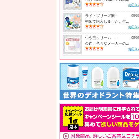
»続き
ライトブリーズ楽...
08/0
初めて購入しました。付...
»続き
つや玉クリーム ...
08/0
今迄、色々なメーカーの...
»続き