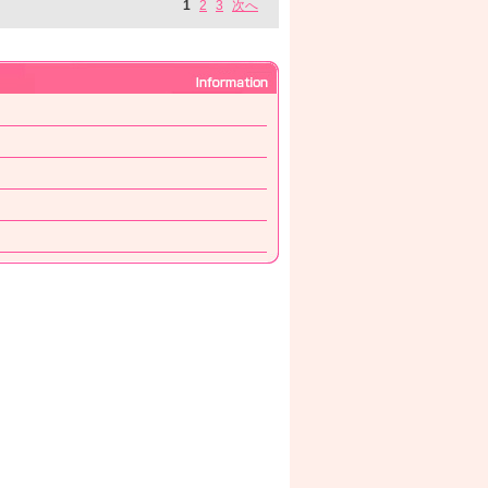
1
2
3
次へ