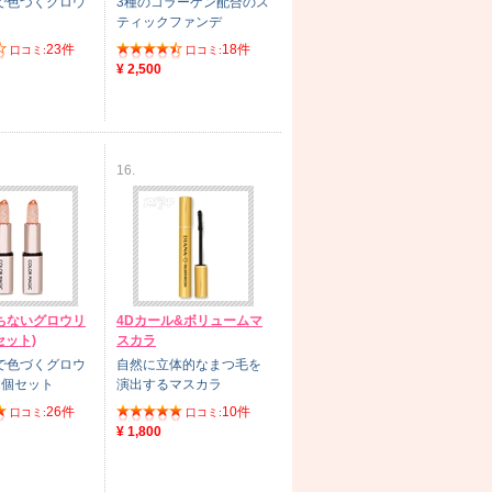
で色づくグロウ
3種のコラーゲン配合のス
ティックファンデ
23件
18件
口コミ:
口コミ:
¥ 2,500
16.
ちないグロウリ
4Dカール&ボリュームマ
セット)
スカラ
で色づくグロウ
自然に立体的なまつ毛を
2個セット
演出するマスカラ
26件
10件
口コミ:
口コミ:
¥ 1,800