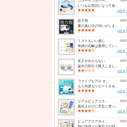
コラーゲンカバー...
08/0
いつもお世話になって居...
»続き
息子用
08/0
夏の臭い汗の匂いがしま...
»続き
ミストもいい感じ
08/0
奇跡の石鹸は愛用してい...
»続き
良さが分からない
08/0
誕生日割引で購入しまし...
»続き
ファイブヒアロ オ...
08/0
もう何度もリピートさせ...
»続き
リアルピュアコラ...
08/0
風呂上がりに手足に塗っ...
»続き
ピュアアクアホイ...
08/0
朝の洗顔とお風呂での顔...