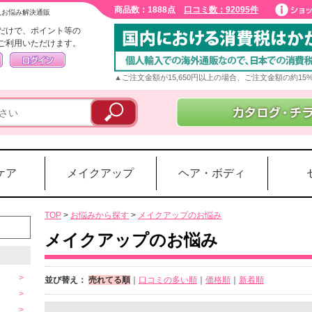
商品数：1888点
口コミ数：92095件
入お悩み解決通販
だけで、ポイント等の
ご利用いただけます。
▲ご注文金額が15,650円以上の場合、ご注文金額の約1
ケア
メイクアップ
ヘア・ボディ
TOP
>
お悩みから探す
>
メイクアップのお悩み
メイクアップのお悩み
並び替え：
売れてる順
｜
口コミの多い順
｜
価格順
｜
新着順