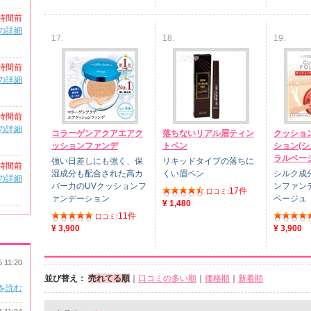
時間前
の詳細
17.
18.
19.
時間前
の詳細
時間前
の詳細
コラーゲンアクアエアク
落ちないリアル眉ティン
クッショ
ッションファンデ
トペン
ション(シ
ラルベー
強い日差しにも強く、保
リキッドタイプの落ちに
時間前
湿成分も配合された高カ
くい眉ペン
シルク成
の詳細
バー力のUVクッションフ
ンファン
17件
口コミ:
ァンデーション
ベージュ
¥ 1,480
11件
口コミ:
¥ 3,900
¥ 3,900
5 11:20
並び替え：
売れてる順
｜
口コミの多い順
｜
価格順
｜
新着順
を読む