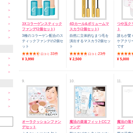
3Xコラーゲンスティック
4Dカール&ボリュームマ
つや玉ク
ファンデ(2個セット)
スカラ(2個セット)
ト
3種のコラーゲン配合のス
自然に立体的なまつ毛を
誰もが驚
ティックファンデの2個セ
演出するマスカラ2個セッ
ケアクリ
ット
ト
です
33件
23件
口コミ:
口コミ:
¥ 3,990
¥ 2,500
¥ 5,000
9.
10.
11.
オーラクッションファン
魔法の楽速フィットCCフ
魔法の落
デセット
ァンデ
ップ