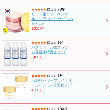
口コミ:730件
リッチ生コラーゲンオー
ルインワンクリーム(スペ
シャル)
3,300
円
口コミ:11件
バクチオールエクソソー
ム化粧水(3個セット)
5,000
円
口コミ:18件
卵殻膜パワーブライトオ
ールインワン(2個セット)
4,700
円
口コミ:1264件