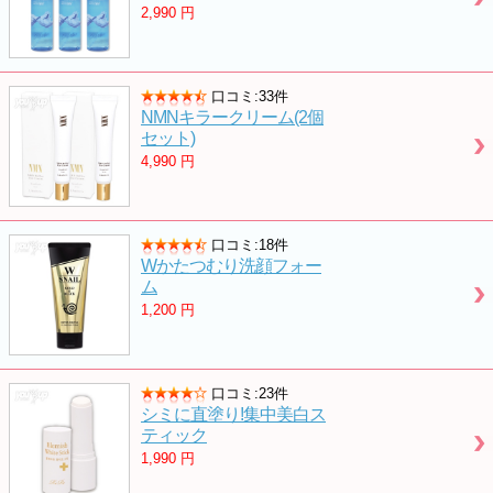
2,990
円
口コミ:33件
NMNキラークリーム(2個
セット)
4,990
円
口コミ:18件
Wかたつむり洗顔フォー
ム
1,200
円
口コミ:23件
シミに直塗り!集中美白ス
ティック
1,990
円