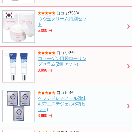
口コミ:753件
つや玉クリーム特別セッ
ト
5,000
円
口コミ:3件
コラーゲン目袋ローリン
グセラム(2個セット)
3,990
円
口コミ:4件
ペプチドレチノール2in1
毛穴エステジェル(3箱セ
ット)
3,990
円