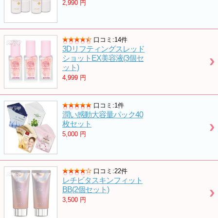
2,990
円
口コミ:14件
3Dリフティングスレッド
ショットEX美容液(3個セ
ット)
4,999
円
口コミ:1件
潤い感動大容量パック40
枚セット
5,000
円
口コミ:22件
レチビタスキンフィット
BB(2個セット)
3,500
円