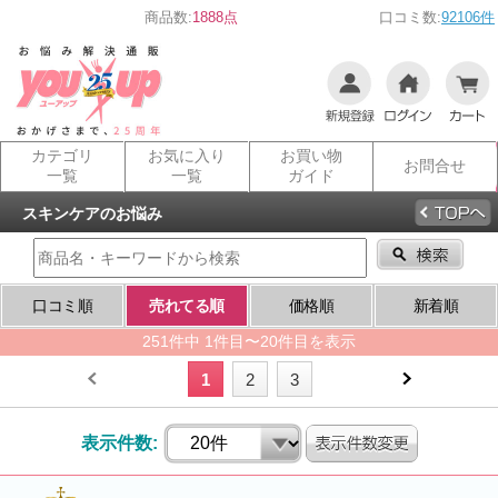
商品数:
1888点
口コミ数:
92106件
カテゴリ
お気に入り
お買い物
お問合せ
一覧
一覧
ガイド
スキンケアのお悩み
口コミ順
売れてる順
価格順
新着順
251件中 1件目〜20件目を表示
1
2
3
表示件数: