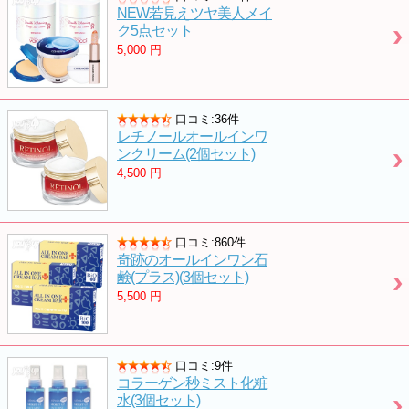
NEW若見えツヤ美人メイ
ク5点セット
5,000
円
口コミ:36件
レチノールオールインワ
ンクリーム(2個セット)
4,500
円
口コミ:860件
奇跡のオールインワン石
鹸(プラス)(3個セット)
5,500
円
口コミ:9件
コラーゲン秒ミスト化粧
水(3個セット)