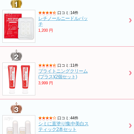
口コミ:14件
レチノールニードルパッ
チ
1,200
円
口コミ:11件
ブライトニングクリーム
(プラス)(2個セット)
3,999
円
口コミ:44件
シミに直塗り!集中美白ス
ティック2本セット