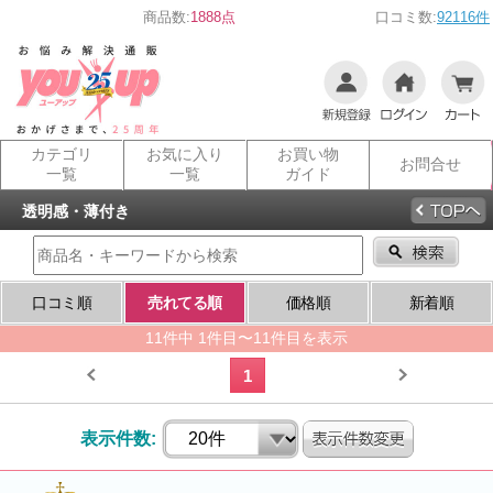
商品数:
1888点
口コミ数:
92116件
カテゴリ
お気に入り
お買い物
お問合せ
一覧
一覧
ガイド
透明感・薄付き
口コミ順
売れてる順
価格順
新着順
11件中 1件目〜11件目を表示
1
表示件数: