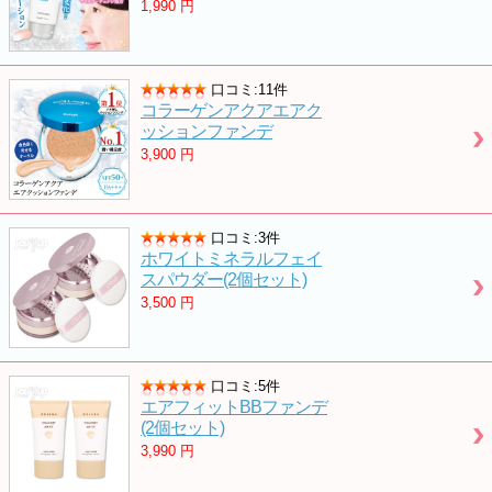
1,990
円
口コミ:11件
コラーゲンアクアエアク
ッションファンデ
3,900
円
口コミ:3件
ホワイトミネラルフェイ
スパウダー(2個セット)
3,500
円
口コミ:5件
エアフィットBBファンデ
(2個セット)
3,990
円