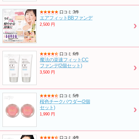
口コミ:3件
エアフィットBBファンデ
2,500
円
口コミ:6件
魔法の楽速フィットCC
ファンデ(2個セット)
3,500
円
口コミ:5件
桜色チークパウダー(2個
セット)
1,990
円
口コミ:4件