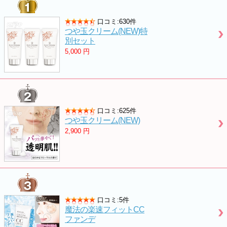
口コミ:630件
つや玉クリーム(NEW)特
別セット
5,000
円
口コミ:625件
つや玉クリーム(NEW)
2,900
円
口コミ:5件
魔法の楽速フィットCC
ファンデ