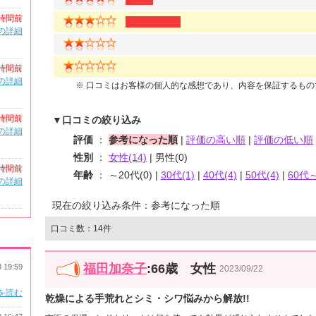
時間前
の詳細
時間前
の詳細
※ 口コミはお客様の個人的な感想であり、内容を保証するも
時間前
▼口コミの絞り込み
の詳細
評価
：
参考になった順
|
評価の高い順
|
評価の低い順
性別
：
女性(14)
| 男性(0)
時間前
年齢
： ～20代(0) |
30代(1)
|
40代(4)
|
50代(4)
|
60代～
の詳細
現在の絞り込み条件：参考になった順
口コミ数：14件
福田加奈子
:66歳 女性
8 19:59
2023/09/22
を読む
乾燥による手荒れとシミ・シワ悩みから解放!!