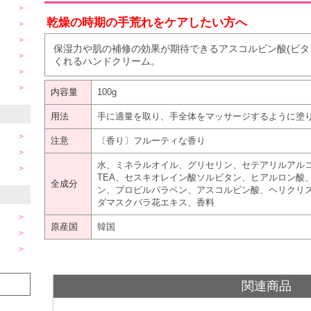
乾燥の時期の手荒れをケアしたい方へ
保湿力や肌の補修の効果が期待できるアスコルビン酸(ビタ
くれるハンドクリーム。
内容量
100g
用法
手に適量を取り、手全体をマッサージするように塗
注意
〔香り〕フルーティな香り
水、ミネラルオイル、グリセリン、セテアリルアルコ
TEA、セスキオレイン酸ソルビタン、ヒアルロン酸
全成分
ン、プロピルパラベン、アスコルビン酸、ヘリクリ
ダマスクバラ花エキス、香料
原産国
韓国
関連商品