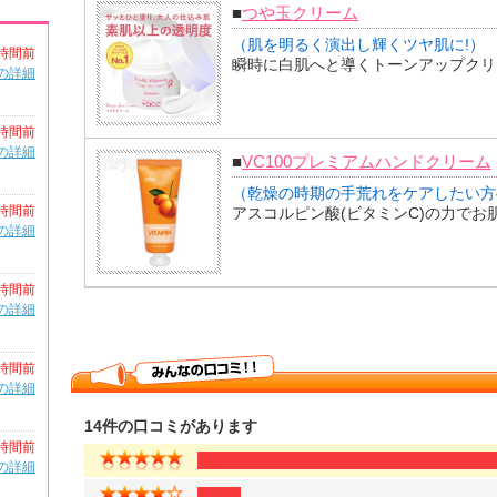
■
つや玉クリーム
（肌を明るく演出し輝くツヤ肌に!）
時間前
瞬時に白肌へと導くトーンアップクリ
の詳細
時間前
の詳細
■
VC100プレミアムハンドクリーム
（乾燥の時期の手荒れをケアしたい方
時間前
アスコルピン酸(ビタミンC)の力で
の詳細
時間前
の詳細
時間前
の詳細
14件の口コミがあります
時間前
の詳細