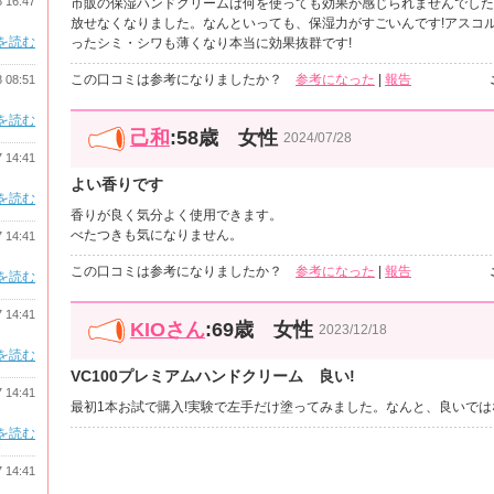
8 16:47
市販の保湿ハンドクリームは何を使っても効果が感じられませんでした
放せなくなりました。なんといっても、保湿力がすごいんです!アスコ
を読む
ったシミ・シワも薄くなり本当に効果抜群です!
この口コミは参考になりましたか？
参考になった
|
報告
8 08:51
を読む
己和
:58歳 女性
2024/07/28
7 14:41
よい香りです
を読む
香りが良く気分よく使用できます。
べたつきも気になりません。
7 14:41
この口コミは参考になりましたか？
参考になった
|
報告
を読む
7 14:41
KIOさん
:69歳 女性
2023/12/18
を読む
VC100プレミアムハンドクリーム 良い!
7 14:41
最初1本お試で購入!実験で左手だけ塗ってみました。なんと、良いで
を読む
7 14:41