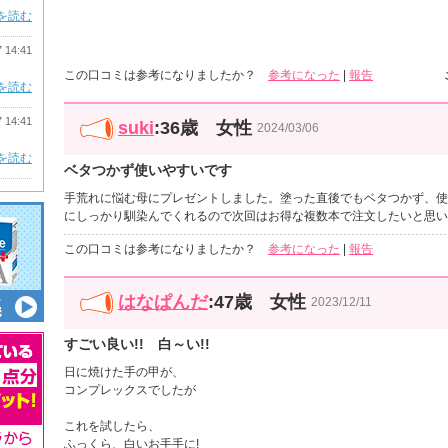
を読む
7 14:41
この口コミは参考になりましたか？
参考になった
|
報告
を読む
7 14:41
suki
:36歳 女性
2024/03/06
を読む
ベタつかず使いやすいです
手荒れに悩む母にプレゼントしました。塗った直後でもベタつかず、使
にしっかり馴染んでくれるので次回はお得な複数本で注文したいと思い
この口コミは参考になりましたか？
参考になった
|
報告
はなぱんだ
:47歳 女性
2023/12/11
すごい良い!! 白～い!!
日に焼けた手の甲が、
コンプレックスでしたが
これを試したら、
ふっくら、白いお手手に!