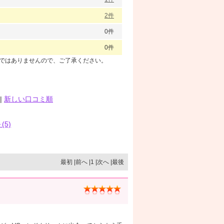
2件
0件
0件
のではありませんので、ご了承ください。
|
新しい口コミ順
(5)
最初 |前へ |1 |次へ |最後