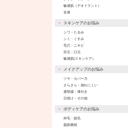
敏感肌（デオドラント）
全身
スキンケアのお悩み
シワ・たるみ
シミ・くすみ
毛穴・ニキビ
目元・口元
敏感肌(スキンケア）
メイクアップのお悩み
ツヤ・カバー力
さらさら・崩れにくい
透明感・薄付き
日焼け・その他
ボディケアのお悩み
抑毛・脱毛
脂肪燃焼