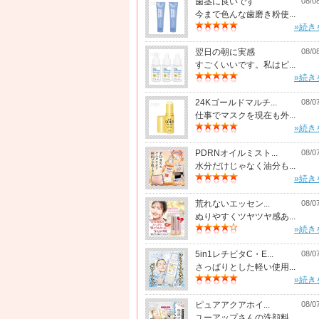
歯茎に良いです
08/0
今まで色んな歯磨き粉使...
»続き
翌日の朝に実感
08/0
すごくいいです。私はピ...
»続き
24Kゴールドマルチ...
08/0
仕事でマスクを現在も外...
»続き
PDRNオイルミスト...
08/0
水分だけじゃなく油分も...
»続き
荒れないエッセン...
08/0
ぬりやすくツヤツヤ感あ...
»続き
5in1レチビタC・E...
08/0
さっぱりとした軽い使用...
»続き
ピュアアクアホイ...
08/0
ユーアップさんの洗顔料...