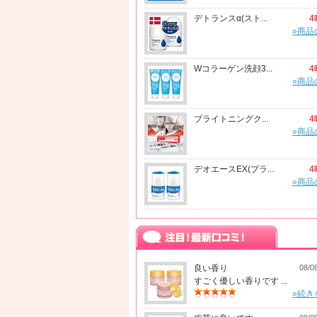
デトランスα(スト...
4
»商品
Wコラーゲン洗顔3...
4
»商品
ブライトニングク...
4
»商品
デオエースEX(プラ...
4
»商品
良い香り
08/0
すごく優しい香りです ...
»続き