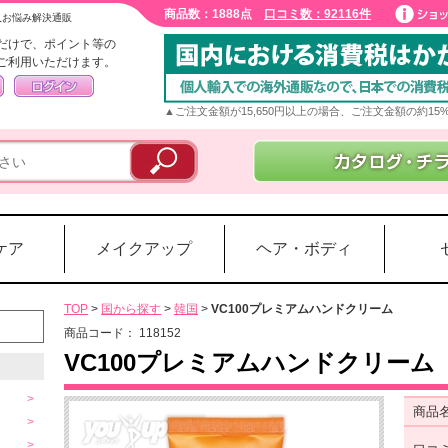
商品数：1888点
口コミ数：92116件
入お悩み解決通販
だけで、ポイント等の
ご利用いただけます。
▲ご注文金額が15,650円以上の場合、ご注文金額の約1
ケア
メイクアップ
ヘア・ボディ
TOP
>
国から探す
>
韓国
>
VC100プレミアムハンドクリーム
商品コード：
118152
VC100プレミアムハンドクリーム
商品