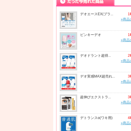
デオエースEX(プラ...
1
»商品
ピンキーデオ
1
»商品
デオドラント超得...
2
»商品
デオ実感MAX超売れ...
3
»商品
超伸びエクストラ...
3
»商品
デトランスα(ワキ用)
4
»商品