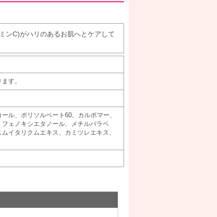
ミンC)がハリのあるお肌へとケアして
ります。
ール、ポリソルベート60、カルボマー、
、フェノキシエタノール、メチルパラベ
スムイタリクムエキス、カミツレエキス、