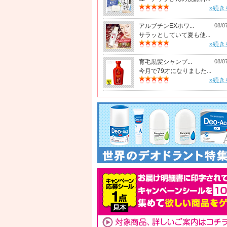
»続き
アルブチンEXホワ...
08/0
サラッとしていて夏も使...
»続き
育毛黒髪シャンプ...
08/0
今月で79才になりました...
»続き