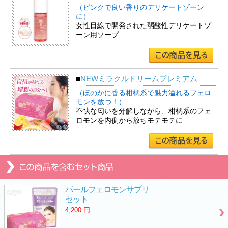
（ピンクで良い香りのデリケートゾーン
に）
女性目線で開発された弱酸性デリケートゾ
ーン用ソープ
■
NEWミラクルドリームプレミアム
（ほのかに香る柑橘系で魅力溢れるフェロ
モンを放つ！）
不快な匂いを分解しながら、柑橘系のフェ
ロモンを内側から放ちモテモテに
パールフェロモンサプリ
セット
4,200
円