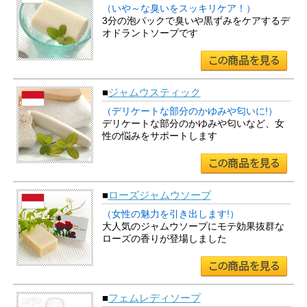
（いや～な臭いをスッキリケア！）
3分の泡パックで臭いや黒ずみをケアするデ
オドラントソープです
■
ジャムウスティック
（デリケートな部分のかゆみや匂いに!）
デリケートな部分のかゆみや匂いなど、女
性の悩みをサポートします
■
ローズジャムウソープ
（女性の魅力を引き出します!）
大人気のジャムウソープにモテ効果抜群な
ローズの香りが登場しました
■
フェムレディソープ