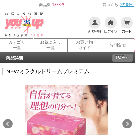
商品数:
1888点
口コミ数:
92104件
カテゴリ
お気に入り
お買い物
お問合せ
一覧
一覧
ガイド
TOPへ
商品詳細
NEWミラクルドリームプレミアム