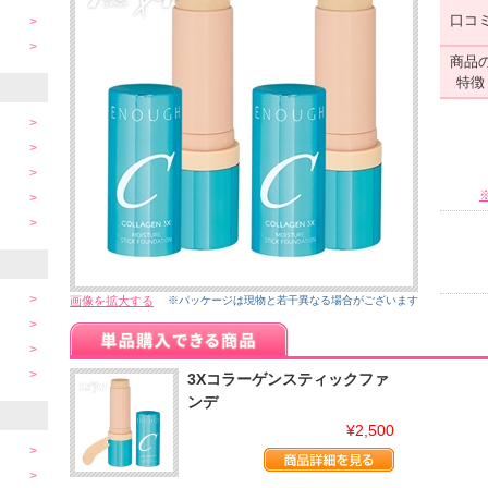
口コ
商品
特徴
画像を拡大する
※パッケージは現物と若干異なる場合がございます
3Xコラーゲンスティックファ
ンデ
¥2,500