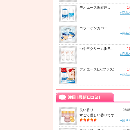
デオエース密着速...
1
»商品
コラーゲンカバー...
1
»商品
つや玉クリーム(NE...
1
»商品
デオエースEX(プラス)
1
»商品
良い香り
08/0
すごく優しい香りです ...
»続き