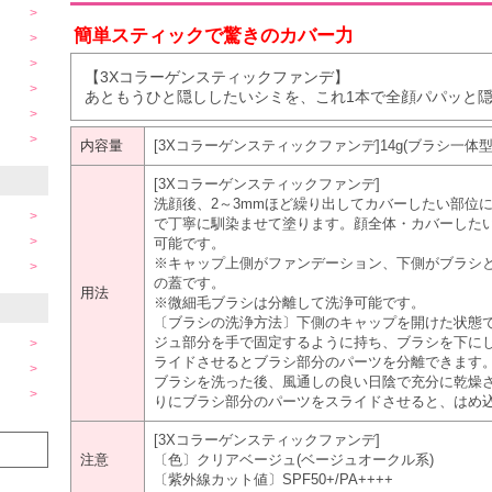
簡単スティックで驚きのカバー力
【3Xコラーゲンスティックファンデ】
あともうひと隠ししたいシミを、これ1本で全顔パパッと
内容量
[3Xコラーゲンスティックファンデ]14g(ブラシ一体型)
[3Xコラーゲンスティックファンデ]
洗顔後、2～3mmほど繰り出してカバーしたい部位
で丁寧に馴染ませて塗ります。顔全体・カバーした
可能です。
※キャップ上側がファンデーション、下側がブラシ
の蓋です。
用法
※微細毛ブラシは分離して洗浄可能です。
〔ブラシの洗浄方法〕下側のキャップを開けた状態
ジュ部分を手で固定するように持ち、ブラシを下に
ライドさせるとブラシ部分のパーツを分離できます
ブラシを洗った後、風通しの良い日陰で充分に乾燥
りにブラシ部分のパーツをスライドさせると、はめ
[3Xコラーゲンスティックファンデ]
注意
〔色〕クリアベージュ(ベージュオークル系)
〔紫外線カット値〕SPF50+/PA++++