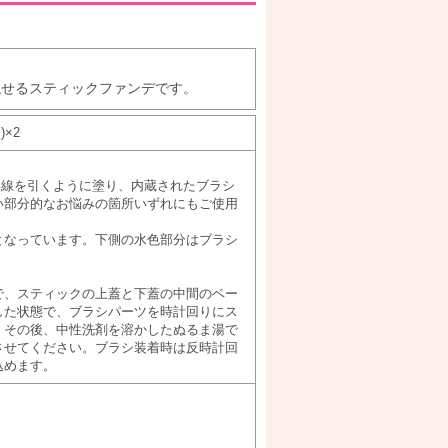
隠せるスティックファンデです。
×2
に線を引くように塗り、内蔵されたブラシ
い部分的なお悩みの箇所いずれにもご使用
となっています。下側の水色部分はブラシ
で、スティックの上蓋と下蓋の中間のベー
した状態で、ブラシパーツを時計回りにス
。その後、中性洗剤を溶かしたぬるま湯で
させてください。ブラシ装着時は反時計回
込めます。