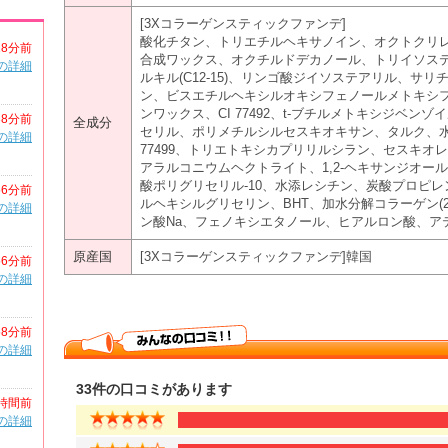
[3Xコラーゲンスティックファンデ]
酸化チタン、トリエチルヘキサノイン、オクトクリ
18分前
合成ワックス、オクチルドデカノール、トリイソステ
の詳細
ルキル(C12-15)、リンゴ酸ジイソステアリル、サ
ン、ビスエチルヘキシルオキシフェノールメトキシ
ンワックス、CI 77492、t-ブチルメトキシジベン
38分前
全成分
セリル、ポリメチルシルセスキオキサン、タルク、水、
の詳細
77499、トリエトキシカプリリルシラン、セスキオレイ
アラルコニウムヘクトライト、1,2-ヘキサンジオー
酸ポリグリセリル-10、水添レシチン、炭酸プロピ
56分前
ルヘキシルグリセリン、BHT、加水分解コラーゲン(20p
の詳細
ン酸Na、フェノキシエタノール、ヒアルロン酸、アテロコ
原産国
[3Xコラーゲンスティックファンデ]韓国
56分前
の詳細
58分前
の詳細
33件の口コミがあります
時間前
の詳細