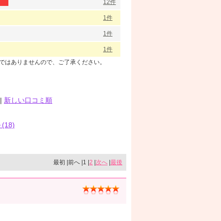
12件
1件
1件
1件
のではありませんので、ご了承ください。
|
新しい口コミ順
(18)
最初 |前へ |1 |
2
|
次へ
|
最後