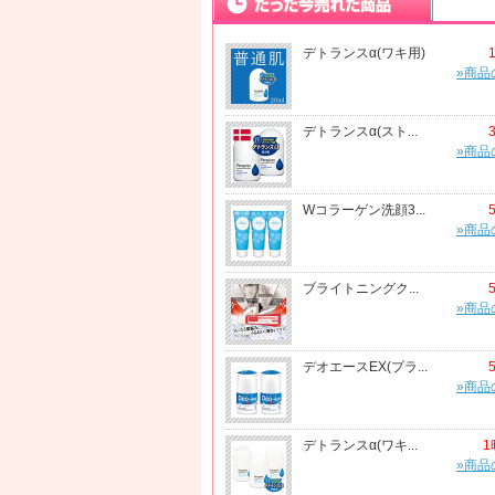
デトランスα(ワキ用)
»商品
デトランスα(スト...
»商品
Wコラーゲン洗顔3...
»商品
ブライトニングク...
»商品
デオエースEX(プラ...
»商品
デトランスα(ワキ...
1
»商品