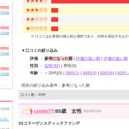
時間前
の詳細
時間前
の詳細
※ 口コミはお客様の個人的な感想であり、内容を保証するも
時間前
▼口コミの絞り込み
の詳細
評価
：
参考になった順
|
評価の高い順
|
評価の低い順
性別
：
女性(32)
| 男性(0)
時間前
年齢
： ～20代(0) |
30代(1)
|
40代(4)
|
50代(8)
|
60代～
の詳細
現在の絞り込み条件：参考になった順
口コミ数：33件
8 19:59
conte77
:65歳 女性
2024/07/24
を読む
3Xコラーゲンスティックファンデ