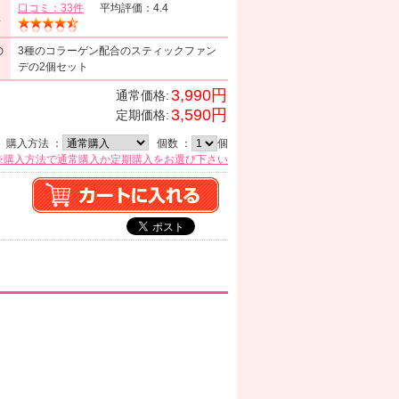
口コミ：33件
平均評価：4.4
ミ
の
3種のコラーゲン配合のスティックファン
デの2個セット
3,990円
通常価格:
3,590円
定期価格:
購入方法 ：
個数 ：
個
※購入方法で通常購入か定期購入をお選び下さい