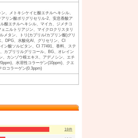
レン、メトキシケイヒ酸エチルヘキシル、
アリン酸ポリグリセリル-2、安息香酸ア
リチル酸エチルヘキシル、マイカ、ジメチコ
フェニルトリアジン、マイクロクリスタリ
ゾイルメタン、トリ(カプリル/カプリン酸)グリ
DPG、水酸化Al、グリセリン、CI
ン酸ソルビタン、CI 77491、香料、ステ
ル、カプリリルグリコール、BG、オレイン
レン、カンゾウ根エキス、アデノシン、エチ
pm)、水溶性コラーゲン(10ppm)、クエ
ラーゲン(0.3ppm)
18件