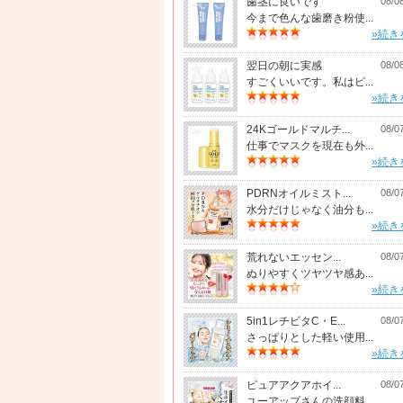
歯茎に良いです
08/0
今まで色んな歯磨き粉使...
»続き
翌日の朝に実感
08/0
すごくいいです。私はピ...
»続き
24Kゴールドマルチ...
08/0
仕事でマスクを現在も外...
»続き
PDRNオイルミスト...
08/0
水分だけじゃなく油分も...
»続き
荒れないエッセン...
08/0
ぬりやすくツヤツヤ感あ...
»続き
5in1レチビタC・E...
08/0
さっぱりとした軽い使用...
»続き
ピュアアクアホイ...
08/0
ユーアップさんの洗顔料...