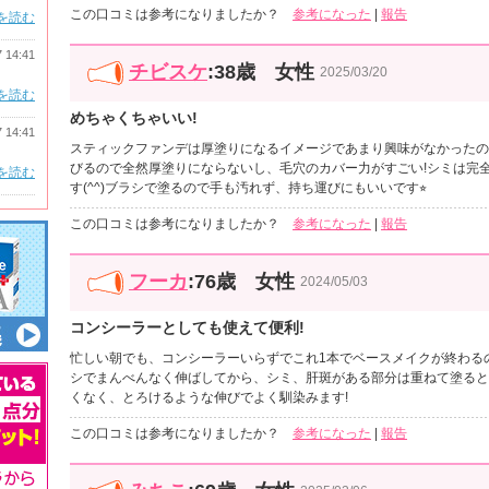
この口コミは参考になりましたか？
参考になった
|
報告
を読む
7 14:41
チビスケ
:38歳 女性
2025/03/20
を読む
めちゃくちゃいい!
7 14:41
スティックファンデは厚塗りになるイメージであまり興味がなかったの
びるので全然厚塗りにならないし、毛穴のカバー力がすごい!シミは完
を読む
す(^^)ブラシで塗るので手も汚れず、持ち運びにもいいです⭐︎
この口コミは参考になりましたか？
参考になった
|
報告
フーカ
:76歳 女性
2024/05/03
コンシーラーとしても使えて便利!
忙しい朝でも、コンシーラーいらずでこれ1本でベースメイクが終わる
シでまんべんなく伸ばしてから、シミ、肝斑がある部分は重ねて塗ると
くなく、とろけるような伸びでよく馴染みます!
この口コミは参考になりましたか？
参考になった
|
報告