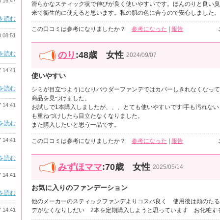
8 16:47
滑らかなスティック状で伸びが良く使いやすいです。ほんのりと良い臭
来て衛生的に使えると思います。私の肌の色に合うので安心しました。
を読む
この口コミは参考になりましたか？
参考になった
|
報告
8 08:51
を読む
のり
:48歳 女性
2024/09/07
7 14:41
使いやすい
を読む
シミが目立つようになりパウダーファンデではカバーしきれなくなって
商品を見つけました。
7 14:41
お試しで1本購入しましたが、、、とても使いやすいです!手も汚れな
も重ねづけしたら目立たなくなりました。
を読む
また購入したいと思う一品です。
7 14:41
この口コミは参考になりましたか？
参考になった
|
報告
を読む
みずほママ
:70歳 女性
2025/05/14
7 14:41
お気に入りのファンデーション
を読む
他のメーカーのスティックファンデよりコスパ良く 使用後は頬のたる
7 14:41
デがなくなりしだい 2本を定期購入しようと思っています お化粧す