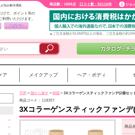
商品数：1888点
口コミ数：92116件
入お悩み解決通販
だけで、ポイント等の
ご利用いただけます。
▲ご注文金額が15,650円以上の場合、ご注文金額の約1
ケア
メイクアップ
ヘア・ボディ
TOP
>
国から探す
>
韓国
>
3Xコラーゲンスティックファンデ(2個セット
商品コード：
118357
3Xコラーゲンスティックファンデ(
商品