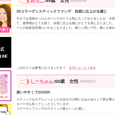
みちこ
:69歳 女性
2025/02/06
3Xコラーゲンスティックファンデ 自然に仕上がる感じ
今までも洗顔せっけんやパックがとても気に入っておりましたが、今回
て、使用感がとても快く、自然に仕上る感じがとても気に入りました。
ートの化粧品売場にいかなくなりました。嬉しい笑いです。娘にも使わ
この口コミは参考になりましたか？
参考になった
|
報告
しーちゃん
:60歳 女性
2024/11/12
使いやすくてGOOD!
スティックなのでちょっとしたお出かけの時にもぬりぬりして肌を整え
カバー力も良くてしっとりしています。
コラーゲンファンデのスティック版といった感じ。