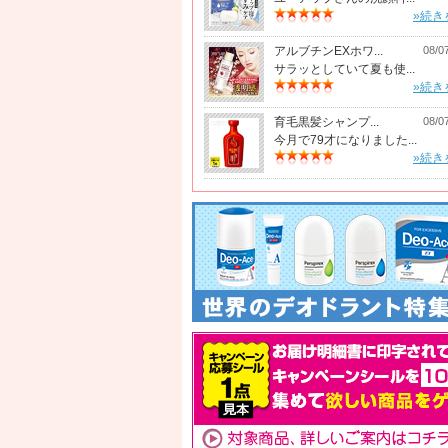
»続き
アルブチンEXホワ...
08/0
サラッとしていて夏も使...
»続き
育毛黒髪シャンプ...
08/0
今月で79才になりました...
»続き