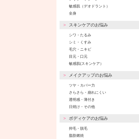
敏感肌（デオドラント）
全身
スキンケアのお悩み
シワ・たるみ
シミ・くすみ
毛穴・ニキビ
目元・口元
敏感肌(スキンケア）
メイクアップのお悩み
ツヤ・カバー力
さらさら・崩れにくい
透明感・薄付き
日焼け・その他
ボディケアのお悩み
抑毛・脱毛
脂肪燃焼