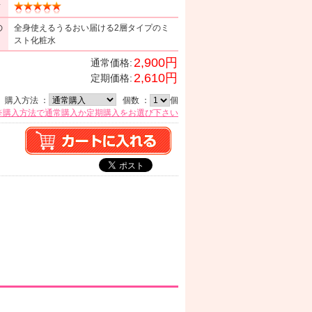
ミ
の
全身使えるうるおい届ける2層タイプのミ
スト化粧水
2,900円
通常価格:
2,610円
定期価格:
購入方法 ：
個数 ：
個
※購入方法で通常購入か定期購入をお選び下さい