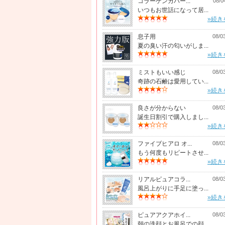
コラーゲンカバー...
08/0
いつもお世話になって居...
»続き
息子用
08/0
夏の臭い汗の匂いがしま...
»続き
ミストもいい感じ
08/0
奇跡の石鹸は愛用してい...
»続き
良さが分からない
08/0
誕生日割引で購入しまし...
»続き
ファイブヒアロ オ...
08/0
もう何度もリピートさせ...
»続き
リアルピュアコラ...
08/0
風呂上がりに手足に塗っ...
»続き
ピュアアクアホイ...
08/0
朝の洗顔とお風呂での顔...