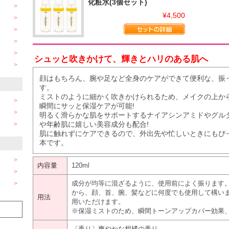
化粧水(3個セット)
¥4,500
シュッと吹きかけて、輝きとハリのある肌へ
顔はもちろん、腕や足など全身のケアができて便利な、振
す。
ミストのように細かく吹きかけられるため、メイクの上か
瞬間にサッと保湿ケアが可能!
明るく滑らかな肌をサポートするナイアシンアミドやグル
や年齢肌に嬉しい美容成分も配合!
肌に触れずにケアできるので、外出先や忙しいときにもぴっ
本です。
内容量
120ml
成分が均等に混ざるように、使用前によく振ります。そ
から、顔、首、腕、髪などに何度でも使用して構い
用法
用いただけます。
※保湿ミストのため、瞬間トーンアップカバー効果
〔香り〕爽やかな柑橘の香り