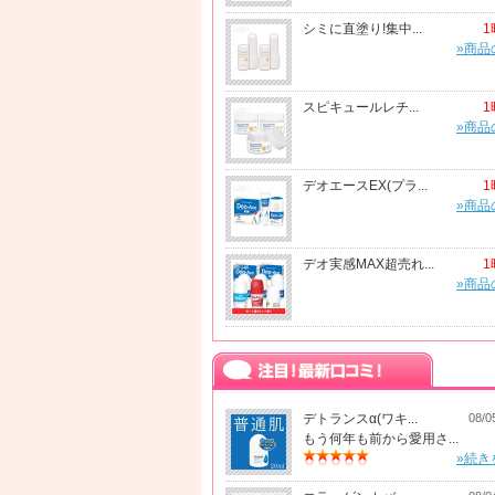
シミに直塗り!集中...
1
»商品
スピキュールレチ...
1
»商品
デオエースEX(プラ...
1
»商品
デオ実感MAX超売れ...
1
»商品
デトランスα(ワキ...
08/0
もう何年も前から愛用さ...
»続き