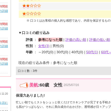
時間前
の詳細
※ 口コミはお客様の個人的な感想であり、内容を保証するも
時間前
の詳細
▼口コミの絞り込み
評価
：
参考になった順
|
評価の高い順
|
評価の低い順
時間前
性別
：
女性(3)
| 男性(0)
の詳細
年齢
： ～20代(0) | 30代(0) | 40代(0) |
50代(1)
|
60代～
時間前
現在の絞り込み条件：参考になった順
の詳細
口コミ数：3件
美帆
:60歳 女性
2025/07/16
5 11:20
保湿力ありました!
忙しい朝でもミストをシュッと吹くだけでスキンケアが完了する手軽さ
を読む
も肌がつっぱらない。それに美白成分のおかげか、透明感が日々アップ