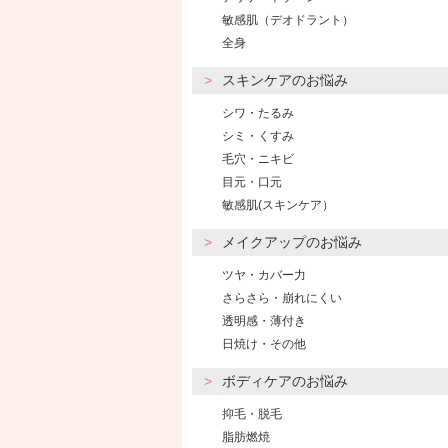
敏感肌（デオドラント）
全身
スキンケアのお悩み
シワ・たるみ
シミ・くすみ
毛穴・ニキビ
目元・口元
敏感肌(スキンケア）
メイクアップのお悩み
ツヤ・カバー力
さらさら・崩れにくい
透明感・薄付き
日焼け・その他
ボディケアのお悩み
抑毛・脱毛
脂肪燃焼