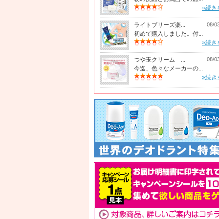
»続き
ライトブリーズ楽...
08/0
初めて購入しました。付...
»続き
つや玉クリーム ...
08/0
今迄、色々なメーカーの...
»続き
バクチオールエクソソー
コラーゲン目袋ローリン
152号限定!ス
ムクリーム特別セット
グセラム(2個セット)
りセット
口コミ:12件
口コミ:3件
口コミ:128件