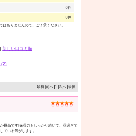
0件
0件
のではありませんので、ご了承ください。
|
新しい口コミ順
(2)
最初 |前へ |1 |次へ |最後
が最高です!保湿力もしっかり続いて、昼過ぎで
している気がします。