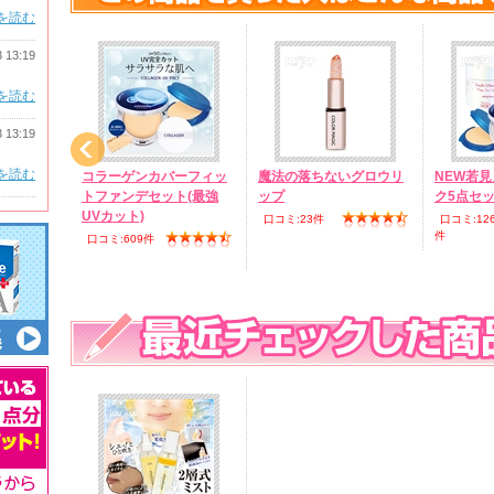
を読む
3 13:19
を読む
3 13:19
を読む
ーパー若返
コラーゲンカバーフィッ
魔法の落ちないグロウリ
NEW若
トファンデセット(最強
ップ
ク5点セ
UVカット)
口コミ:23件
口コミ:12
件
口コミ:609件