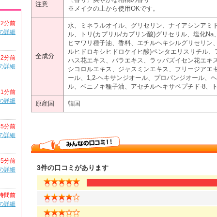
注意
※メイクの上から使用OKです。
2分前
水、ミネラルオイル、グリセリン、ナイアシンアミ
の詳細
ル、トリ(カプリル/カプリン酸)グリセリル、塩化N
ヒマワリ種子油、香料、エチルヘキシルグリセリン、グルタ
ルヒドロキシヒドロケイヒ酸)ペンタエリスリチル、アデ
全成分
2分前
ハス花エキス、バラエキス、ラッパズイセン花エキ
の詳細
シコロルエキス、ジャスミンエキス、フリージアエ
ール、1,2-ヘキサンジオール、プロパンジオール、
ル、ベニノキ種子油、アセチルヘキサペプチド-8、
21分前
の詳細
原産国
韓国
35分前
の詳細
35分前
3件の口コミがあります
の詳細
時間前
の詳細