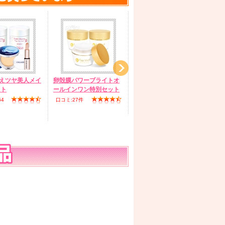
見えツヤ美人メイ
卵殻膜パワーブライトオ
ブルービタCホワイトシ
ヒ
ット
ールインワン特別セット
ョットジェル(2個セット)
ン
64
口コミ:27件
口コミ:30件
口コ