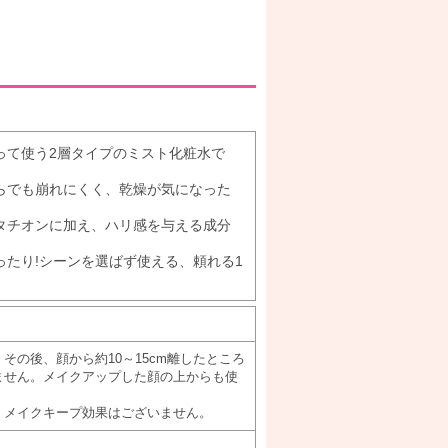
って使う2層タイプのミスト化粧水で
らでも崩れにくく、乾燥が気になった
タチオンに加え、ハリ感を与える成分
たり!シーンを選ばず使える、頼れる1
の後、顔から約10～15cm離したところ
ません。メイクアップした顔の上からも使
、メイクキープ効果はございません。