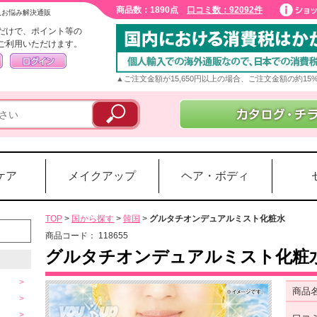
商品数：1890点
口コミ数：92092件
入お悩み解決通販
だけで、ポイント等の
ご利用いただけます。
▲ご注文金額が15,650円以上の場合、ご注文金額の約1
ケア
メイクアップ
ヘア・ボディ
TOP
>
国から探す
>
韓国
>
グルタチオンデュアルミスト化粧水
商品コード：
118655
グルタチオンデュアルミスト化粧
商品