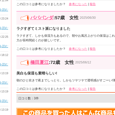
4 11:04
この口コミは参考になりましたか？
参考になった
|
報告
を読む
パパパンダ
:57歳 女性
2025/06/30
3 23:24
を読む
ラクすぎてミスト派になりました
ラクすぎて、しかも保湿力もあるので、朝やお風呂上がりの保湿はこれ
3 22:25
力が長時間続くのが嬉しいです。
を読む
この口コミは参考になりましたか？
参考になった
|
報告
3 18:12
橋田夏江
:72歳 女性
2025/06/12
を読む
美白も保湿も素晴らしい!
3 13:19
朝のひと吹きで夜までしっとり。しかもツヤツヤで透明感がすごーい!
を読む
この口コミは参考になりましたか？
参考になった
|
報告
3 13:19
口コミ数：3件
を読む
3 13:19