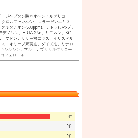
ド、ジヘプタン酸ネオペンチルグリコー
a、クロルフェネシン、コラーゲンエキス、
チオン(500ppm)、テトラ(ジ-t-ブチ
ノシン、EDTA-2Na、リモネン、BG、
ス、マドンナリリー根エキス、イリスベル
キス、オリーブ果実油、ダイズ油、リナロ
ヘキシルシンナマル、カプリリルグリコー
トコフェロール
3件
0件
0件