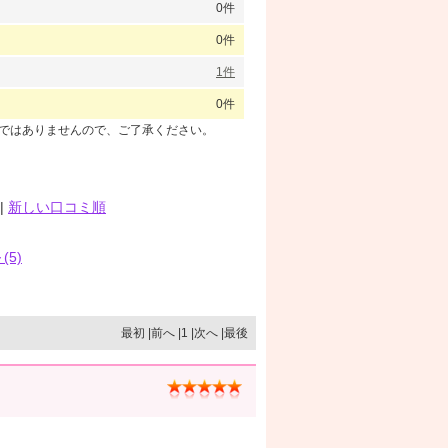
0件
0件
1件
0件
のではありませんので、ご了承ください。
|
新しい口コミ順
(5)
最初 |前へ |1 |次へ |最後