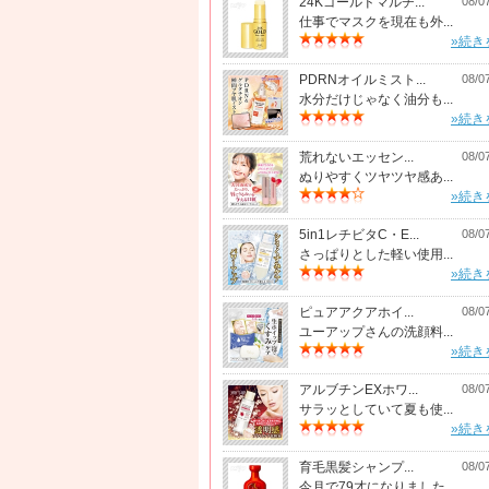
24Kゴールドマルチ...
08/0
仕事でマスクを現在も外...
»続き
PDRNオイルミスト...
08/0
水分だけじゃなく油分も...
»続き
荒れないエッセン...
08/0
ぬりやすくツヤツヤ感あ...
»続き
5in1レチビタC・E...
08/0
さっぱりとした軽い使用...
»続き
ピュアアクアホイ...
08/0
ユーアップさんの洗顔料...
»続き
アルブチンEXホワ...
08/0
サラッとしていて夏も使...
»続き
育毛黒髪シャンプ...
08/0
今月で79才になりました...