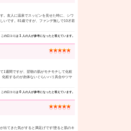
す。友人に温泉でスッピンを見せた時に、シワ
いです。81歳ですが、ファンデ無しで10才若
1
この口コミは
人の人が参考になったと答えています。
て1週間ですが、翌朝の肌がモチモチして化粧
す。化粧するのが勿体ないぐらいハリ具合やツヤ
0
この口コミは
人の人が参考になったと答えています。
が出てきた気がすると満足げです!塗ると肌のキ