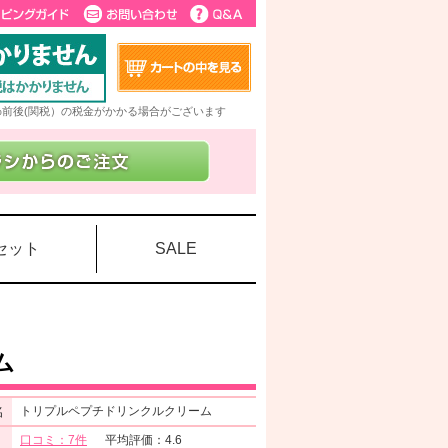
5%前後(関税）の税金がかかる場合がございます
セット
SALE
ム
名
トリプルペプチドリンクルクリーム
口コミ：7件
平均評価：4.6