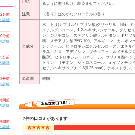
用法
るように塗り広げ、馴染ませてください。
注意
〔香り〕ほのかなフローラルの香り
2分前
の詳細
水、トリ(カプリル/カプリン酸)グリセリル、BG、
メチルグルコース、1,2-ヘキサンジオール、グリセ
ン、ジメチコン、ステアリン酸ソルビタン、ポリソル
10分前
料、ステアリン酸PEG-100、アルギニン、カルボ
の詳細
全成分
ンテノール、ヒドロキシエチルセルロース、エチルヘキ
ラ葉エキス、アデノシン、ブチルフェニルメチルプ
酸2K、ヒドロキシシトロネラール、サリチル酸ベン
15分前
トリン、リモネン、シトロネロール、α-イソメチルイオノ
の詳細
セチルヘキサペプチド-8(0.25 ppm)、デキストラン、パ
原産国
韓国
52分前
の詳細
時間前
の詳細
7件の口コミがあります
時間前
の詳細