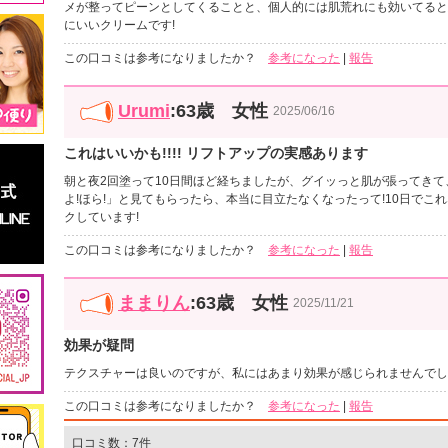
メが整ってピーンとしてくることと、個人的には肌荒れにも効いてると
にいいクリームです!
この口コミは参考になりましたか？
参考になった
|
報告
Urumi
:63歳 女性
2025/06/16
これはいいかも!!!! リフトアップの実感あります
朝と夜2回塗って10日間ほど経ちましたが、グイッっと肌が張ってき
よ!ほら!」と見てもらったら、本当に目立たなくなったって!10日で
クしています!
この口コミは参考になりましたか？
参考になった
|
報告
ままりん
:63歳 女性
2025/11/21
効果が疑問
テクスチャーは良いのですが、私にはあまり効果が感じられませんでし
この口コミは参考になりましたか？
参考になった
|
報告
口コミ数：7件