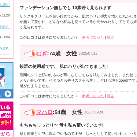
を読む
ファンデーション無しでも 10歳若く見られます
5 11:20
リンクルクリームを使い始めてから、肌のハリと弾力が増えた気がしま
が無くて驚かれ、どんな化粧品を使っているか聞かれたりしてとても嬉し
を読む
く見られます。
4 11:04
この口コミは参考になりましたか？
参考になった
|
報告
を読む
むぎ
:74歳 女性
2025/07/12
抜群の使用感です。 肌にハリが出てきました!
眉間のシワと顔のたるみが気になりこちらを試してみました。まだ使っ
ノリが良いです。ベタつきも香りのクセも無く、付け心地もgood!で
感がたまりません。
この口コミは参考になりましたか？
参考になった
|
報告
マハロ
:54歳 女性
2025/06/29
もちもちしっとり〜 母も私も驚いています!
母も乾燥とシワに悩んでいるのですが、しっとりして使いやすい。ハリ