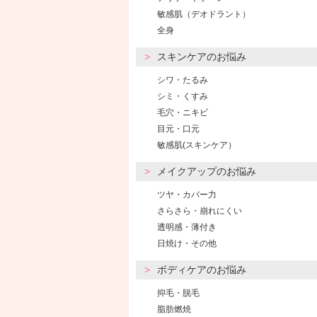
敏感肌（デオドラント）
全身
スキンケアのお悩み
シワ・たるみ
シミ・くすみ
毛穴・ニキビ
目元・口元
敏感肌(スキンケア）
メイクアップのお悩み
ツヤ・カバー力
さらさら・崩れにくい
透明感・薄付き
日焼け・その他
ボディケアのお悩み
抑毛・脱毛
脂肪燃焼