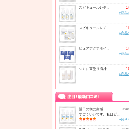
スピキュールレチ...
1
»商品
スピキュールレチ...
1
»商品
ピュアアクアホイ...
1
»商品
シミに直塗り!集中...
1
»商品
翌日の朝に実感
08/0
すごくいいです。私はピ...
»続き