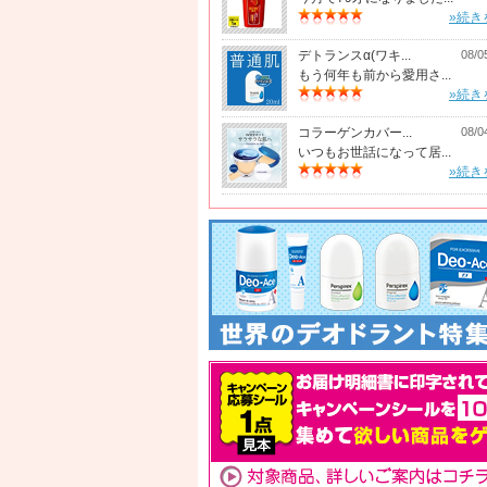
»続き
デトランスα(ワキ...
08/0
もう何年も前から愛用さ...
»続き
コラーゲンカバー...
08/0
いつもお世話になって居...
»続き