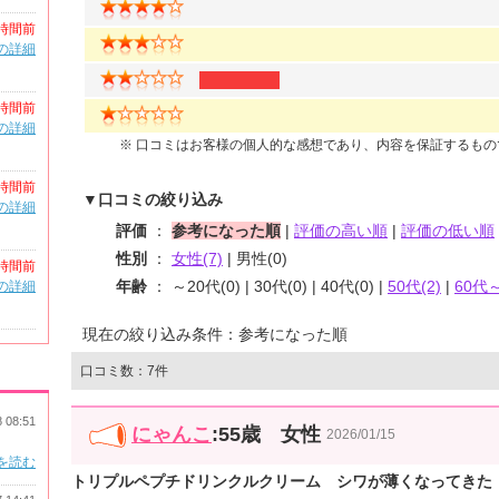
時間前
の詳細
時間前
の詳細
※ 口コミはお客様の個人的な感想であり、内容を保証するも
時間前
▼口コミの絞り込み
の詳細
評価
：
参考になった順
|
評価の高い順
|
評価の低い順
性別
：
女性(7)
| 男性(0)
時間前
年齢
： ～20代(0) | 30代(0) | 40代(0) |
50代(2)
|
60代～
の詳細
現在の絞り込み条件：参考になった順
口コミ数：7件
8 08:51
にゃんこ
:55歳 女性
2026/01/15
を読む
トリプルペプチドリンクルクリーム シワが薄くなってきた