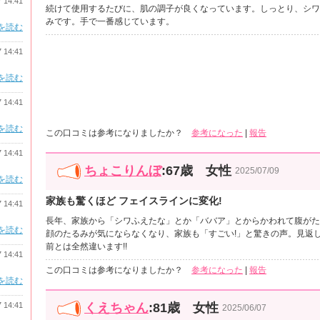
7 14:41
続けて使用するたびに、肌の調子が良くなっています。しっとり、シワ
みです。手で一番感じています。
を読む
7 14:41
を読む
7 14:41
を読む
この口コミは参考になりましたか？
参考になった
|
報告
7 14:41
ちょこりんぼ
:67歳 女性
2025/07/09
を読む
家族も驚くほど フェイスラインに変化!
7 14:41
長年、家族から「シワふえたな」とか「ババア」とからかわれて腹がた
を読む
顔のたるみが気にならなくなり、家族も「すごい!」と驚きの声。見返
前とは全然違います!!
7 14:41
この口コミは参考になりましたか？
参考になった
|
報告
を読む
7 14:41
くえちゃん
:81歳 女性
2025/06/07