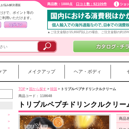
商品数：1888点
口コミ数：92109件
入お悩み解決通販
だけで、ポイント等の
ご利用いただけます。
▲ご注文金額が15,650円以上の場合、ご注文金額の約1
ケア
メイクアップ
ヘア・ボディ
TOP
>
国から探す
>
韓国
>
トリプルペプチドリンクルクリーム
商品コード：
118648
トリプルペプチドリンクルクリー
商品