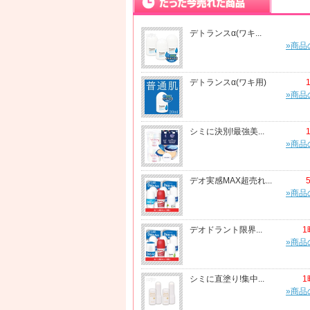
デトランスα(ワキ...
»商品
デトランスα(ワキ用)
»商品
シミに決別!最強美...
»商品
デオ実感MAX超売れ...
»商品
デオドラント限界...
1
»商品
シミに直塗り!集中...
1
»商品