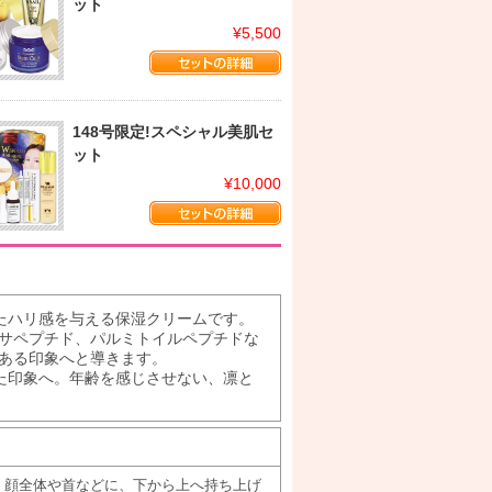
ット
¥5,500
148号限定!スペシャル美肌セ
ット
¥10,000
たハリ感を与える保湿クリームです。
キサペプチド、パルミトイルペプチドな
のある印象へと導きます。
た印象へ。年齢を感じさせない、凛と
、顔全体や首などに、下から上へ持ち上げ