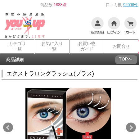
商品数:
1888点
口コミ数:
92096件
カテゴリ
お気に入り
お買い物
お問合せ
一覧
一覧
ガイド
TOPへ
商品詳細
エクストラロングラッシュ(プラス)