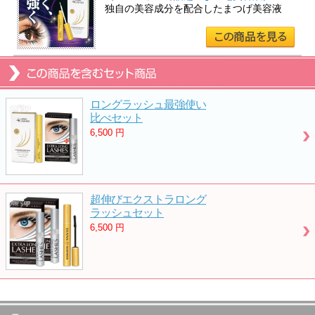
独自の美容成分を配合したまつげ美容液
ロングラッシュ最強使い
比べセット
6,500
円
超伸びエクストラロング
ラッシュセット
6,500
円