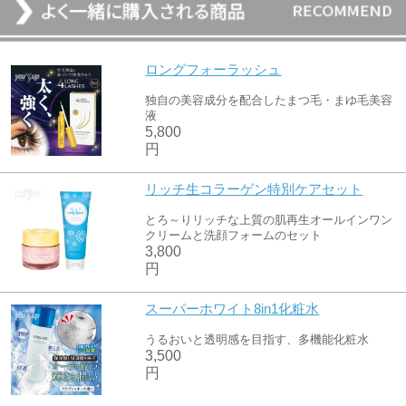
ロングフォーラッシュ
独自の美容成分を配合したまつ毛・まゆ毛美容
液
5,800
円
リッチ生コラーゲン特別ケアセット
とろ～りリッチな上質の肌再生オールインワン
クリームと洗顔フォームのセット
3,800
円
スーパーホワイト8in1化粧水
うるおいと透明感を目指す、多機能化粧水
3,500
円