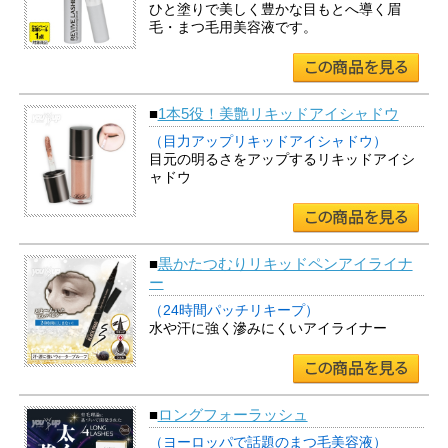
ひと塗りで美しく豊かな目もとへ導く眉
毛・まつ毛用美容液です。
■
1本5役！美艶リキッドアイシャドウ
（目力アップリキッドアイシャドウ）
目元の明るさをアップするリキッドアイシ
ャドウ
■
黒かたつむりリキッドペンアイライナ
ー
（24時間パッチリキープ）
水や汗に強く滲みにくいアイライナー
■
ロングフォーラッシュ
（ヨーロッパで話題のまつ毛美容液）