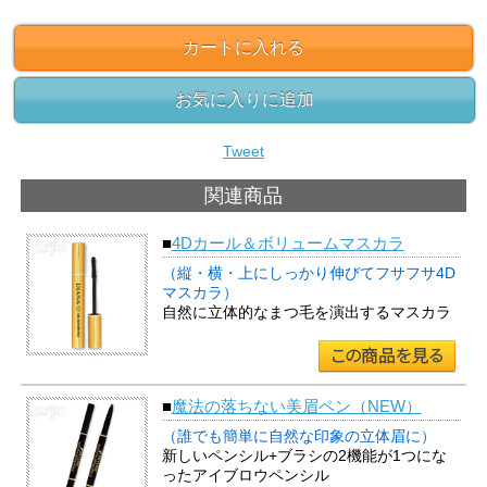
カートに入れる
お気に入りに追加
Tweet
関連商品
■
4Dカール＆ボリュームマスカラ
（縦・横・上にしっかり伸びてフサフサ4D
マスカラ）
自然に立体的なまつ毛を演出するマスカラ
■
魔法の落ちない美眉ペン（NEW）
（誰でも簡単に自然な印象の立体眉に）
新しいペンシル+ブラシの2機能が1つにな
ったアイブロウペンシル