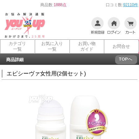
商品数:
1888点
口コミ数:
92110件
カテゴリ
お気に入り
お買い物
お問合せ
一覧
一覧
ガイド
TOPへ
商品詳細
エピシーヴァ女性用(2個セット)