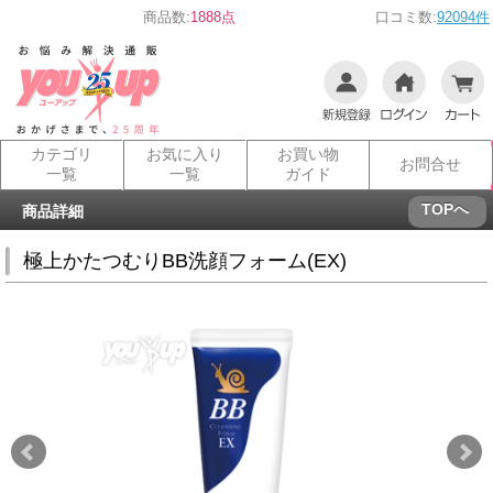
商品数:
1888点
口コミ数:
92094件
カテゴリ
お気に入り
お買い物
お問合せ
一覧
一覧
ガイド
TOPへ
商品詳細
極上かたつむりBB洗顔フォーム(EX)