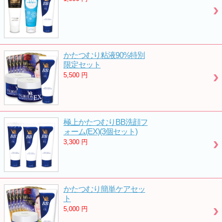
かたつむり粘液90%特別
限定セット
5,500
円
極上かたつむりBB洗顔フ
ォーム(EX)(3個セット)
3,300
円
かたつむり簡単ケアセッ
ト
5,000
円