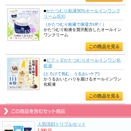
■
かたつむり粘液90%オールインワンク
リーム(EX)
（かたつむり粘液で保湿力UP！）
かたつむり粘液を贅沢配合したオールイン
ワンクリーム
■
ビフィダかたつむりオールインワン化
粧液
(とろけて包む、うるおいケア)
かうるおいとハリを届けるオールインワン
化粧液
人気洗顔トリプルセット
1,990
円