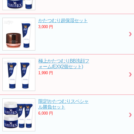
かたつむり超保湿セット
3,000
円
極上かたつむりBB洗顔フ
ォーム(EX)(2個セット)
1,990
円
限定!かたつむりスペシャ
ル勝負セット
6,000
円