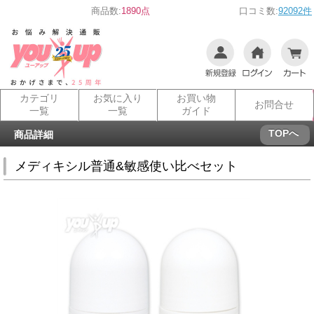
商品数:
1890点
口コミ数:
92092件
カテゴリ
お気に入り
お買い物
お問合せ
一覧
一覧
ガイド
TOPへ
商品詳細
メディキシル普通&敏感使い比べセット