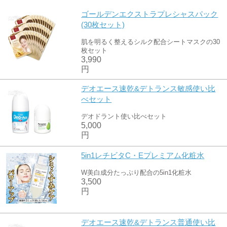
ゴールデンエクストラプレシャスパック
(30枚セット)
肌を明るく整えるシルク配合シートマスクの30
枚セット
3,990
円
デオエース速乾&デトランス敏感使い比
べセット
デオドラント使い比べセット
5,000
円
5in1レチビタC・Eプレミアム化粧水
W美白成分たっぷり配合の5in1化粧水
3,500
円
デオエース速乾&デトランス普通使い比