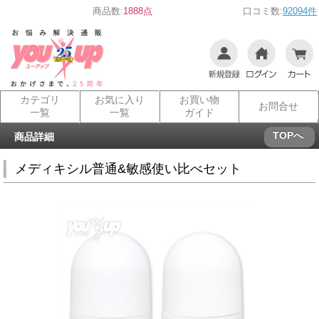
商品数:
1888点
口コミ数:
92094件
カテゴリ
お気に入り
お買い物
お問合せ
一覧
一覧
ガイド
TOPへ
商品詳細
メディキシル普通&敏感使い比べセット