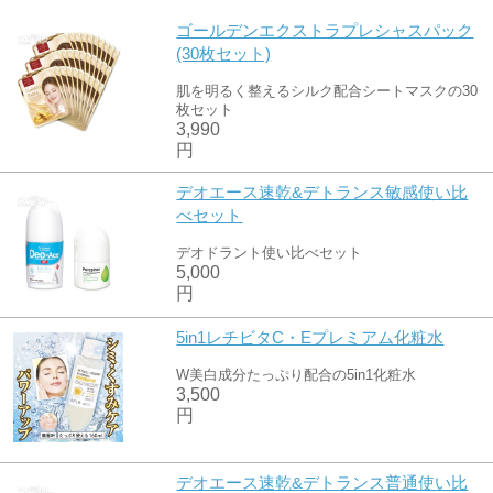
ゴールデンエクストラプレシャスパック
(30枚セット)
肌を明るく整えるシルク配合シートマスクの30
枚セット
3,990
円
デオエース速乾&デトランス敏感使い比
べセット
デオドラント使い比べセット
5,000
円
5in1レチビタC・Eプレミアム化粧水
W美白成分たっぷり配合の5in1化粧水
3,500
円
デオエース速乾&デトランス普通使い比