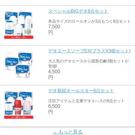
スペシャルBIGデオ8点セット
本品サイズのロールオンが3点もつく8点セット
7,500
円
デオエースソープEX(プラス)(3個セット)
大人気のデオエースから固形石鹸3個セットが
登場!
4,500
円
デオ新鋭オールスター8点セット
注目アイテムと定番デオエ―スの8点セット
6,500
円
売れ筋デオ豪華特売8点セット
→ もっと見る