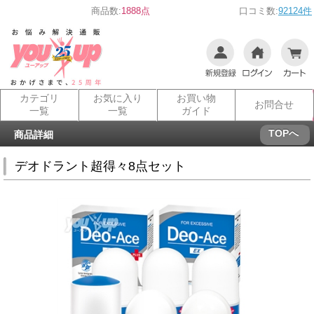
商品数:
1888点
口コミ数:
92124件
カテゴリ
お気に入り
お買い物
お問合せ
一覧
一覧
ガイド
TOPへ
商品詳細
デオドラント超得々8点セット