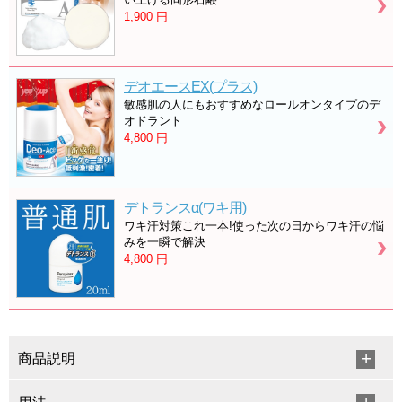
1,900
円
デオエースEX(プラス)
敏感肌の人にもおすすめなロールオンタイプのデ
オドラント
4,800
円
デトランスα(ワキ用)
ワキ汗対策これ一本!使った次の日からワキ汗の悩
みを一瞬で解決
4,800
円
商品説明