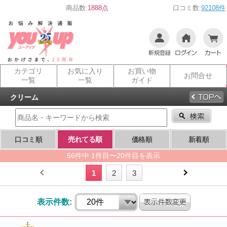
商品数:
1888点
口コミ数:
92108件
カテゴリ
お気に入り
お買い物
お問合せ
一覧
一覧
ガイド
クリーム
口コミ順
売れてる順
価格順
新着順
56件中 1件目〜20件目を表示
1
2
3
表示件数: