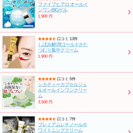
ファイブヒアロ オールイ
ンワンBIGゲル
1,900
円
口コミ:13件
しぼみ解消!ゴールドかた
つむり集中クリーム
1,900
円
口コミ:5件
シカティーカプセルジェ
ルオールインワンクリー
ム
3,500
円
口コミ:7件
プレミアムレチノールホ
ワイトニングクリーム