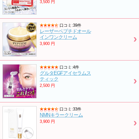
3,500
円
口コミ:39件
レーザーペプチドオール
インワンクリーム
3,900
円
口コミ:4件
グルタEGFアイセラムス
ティック
2,500
円
口コミ:33件
NMNキラークリーム
3,900
円