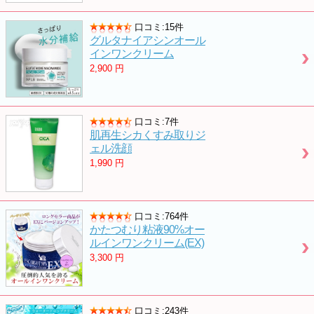
口コミ:15件
グルタナイアシンオール
インワンクリーム
2,900
円
口コミ:7件
肌再生シカくすみ取りジ
ェル洗顔
1,990
円
口コミ:764件
かたつむり粘液90%オー
ルインワンクリーム(EX)
3,300
円
口コミ:243件