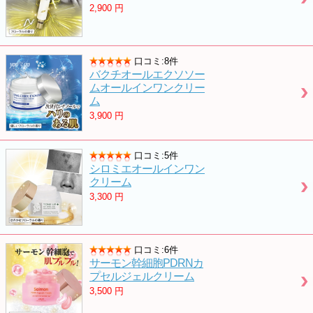
2,900
円
口コミ:8件
バクチオールエクソソー
ムオールインワンクリー
ム
3,900
円
口コミ:5件
シロミエオールインワン
クリーム
3,300
円
口コミ:6件
サーモン幹細胞PDRNカ
プセルジェルクリーム
3,500
円