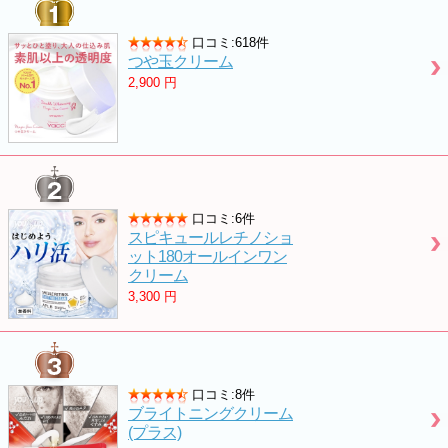
口コミ:618件
つや玉クリーム
2,900
円
口コミ:6件
スピキュールレチノショ
ット180オールインワン
クリーム
3,300
円
口コミ:8件
ブライトニングクリーム
(プラス)