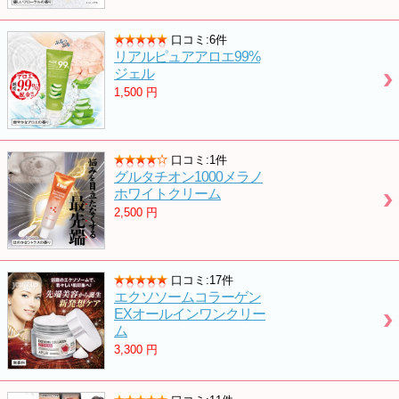
口コミ:6件
リアルピュアアロエ99%
ジェル
1,500
円
口コミ:1件
グルタチオン1000メラノ
ホワイトクリーム
2,500
円
口コミ:17件
エクソソームコラーゲン
EXオールインワンクリー
ム
3,300
円