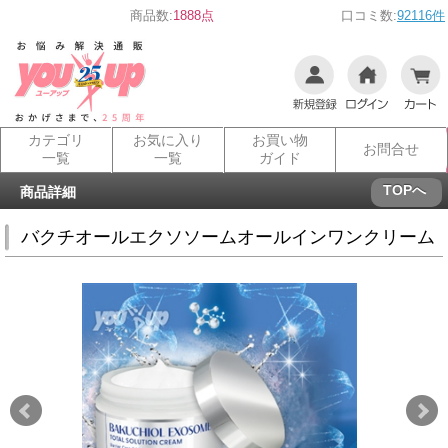
商品数:
1888点
口コミ数:
92116件
カテゴリ
お気に入り
お買い物
お問合せ
一覧
一覧
ガイド
TOPへ
商品詳細
バクチオールエクソソームオールインワンクリーム