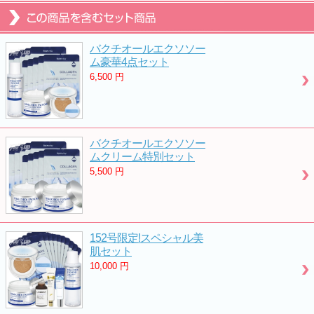
バクチオールエクソソー
ム豪華4点セット
6,500
円
バクチオールエクソソー
ムクリーム特別セット
5,500
円
152号限定!スペシャル美
肌セット
10,000
円