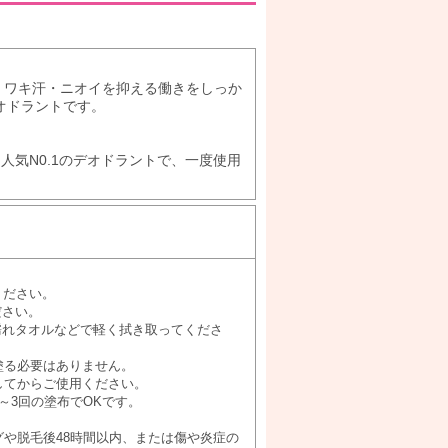
し、ワキ汗・ニオイを抑える働きをしっか
オドラントです。
人気N0.1のデオドラントで、一度使用
ください。
ださい。
濡れタオルなどで軽く拭き取ってくださ
塗る必要はありません。
してからご使用ください。
～3回の塗布でOKです。
や脱毛後48時間以内、または傷や炎症の