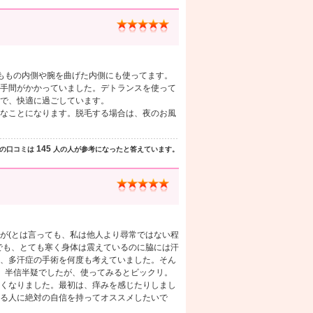
ももの内側や腕を曲げた内側にも使ってます。
手間がかかっていました。デトランスを使って
で、快適に過ごしています。
なことになります。脱毛する場合は、夜のお風
145
の口コミは
人の人が参考になったと答えています。
が(とは言っても、私は他人より尋常ではない程
でも、とても寒く身体は震えているのに脇には汗
、多汗症の手術を何度も考えていました。そん
。半信半疑でしたが、使ってみるとビックリ。
くなりました。最初は、痒みを感じたりしまし
る人に絶対の自信を持ってオススメしたいで