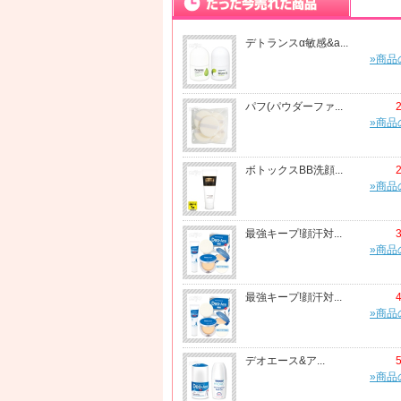
デトランスα敏感&a...
»商品
パフ(パウダーファ...
»商品
ボトックスBB洗顔...
»商品
最強キープ!顔汗対...
»商品
最強キープ!顔汗対...
»商品
デオエース&ア...
»商品