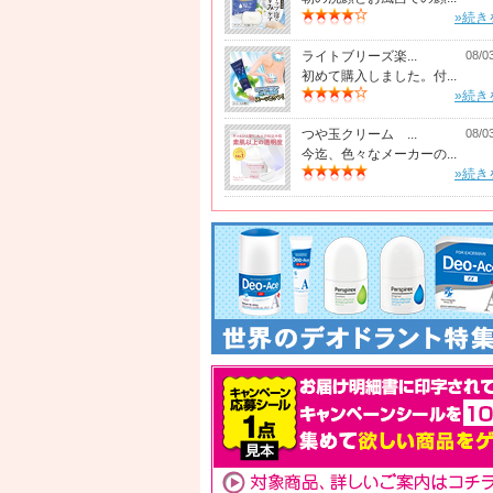
»続き
ライトブリーズ楽...
08/0
初めて購入しました。付...
»続き
つや玉クリーム ...
08/0
今迄、色々なメーカーの...
»続き