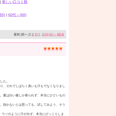
|
新しい口コミ順
55)
|
60代～(60)
最初 |前へ |1 |
2
|
3
|... |
168
|
次へ
|
最後
した。
り、それでしばらく臭いも汗もでなくなりまし
。夏は白い服しか着られず、本当にひどいもの
。効かないとは思っても、試してみよう、そう
、ウソのように汗が出ず、本当にびっくりしま