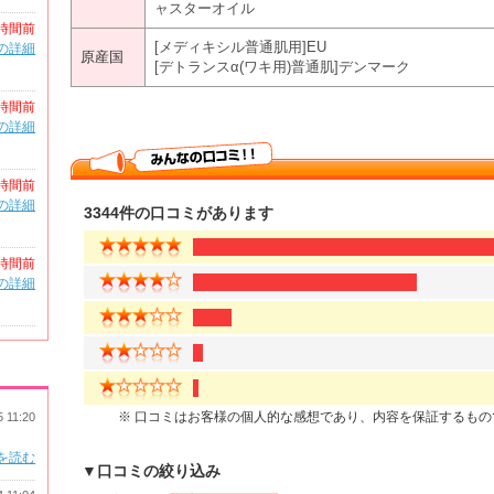
ャスターオイル
時間前
[メディキシル普通肌用]EU
の詳細
原産国
[デトランスα(ワキ用)普通肌]デンマーク
時間前
の詳細
時間前
の詳細
3344件の口コミがあります
時間前
の詳細
※ 口コミはお客様の個人的な感想であり、内容を保証するも
5 11:20
を読む
▼口コミの絞り込み