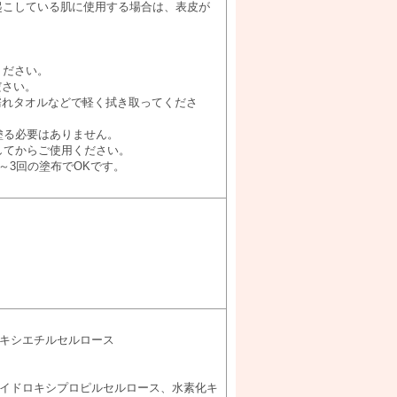
を起こしている肌に使用する場合は、表皮が
ください。
ださい。
濡れタオルなどで軽く拭き取ってくださ
塗る必要はありません。
してからご使用ください。
～3回の塗布でOKです。
ロキシエチルセルロース
ハイドロキシプロピルセルロース、水素化キ