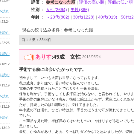
4 11:04
評価
：
参考になった順
|
評価の高い順
|
評価の低い順
性別
：
女性(2694)
|
男性(386)
を読む
年齢
：
～20代(802)
|
30代(1228)
|
40代(919)
|
50代(2
3 23:24
現在の絞り込み条件：参考になった順
を読む
口コミ数：3344件
3 22:25
を読む
ありす
:45歳 女性
2013/05/24
3 18:12
手術する前に出会いたかったです。
を読む
初めまして、いつも大変お世話になっております。
私は腋臭、多汗症で、若い時から悩んでいました。
3 13:19
電車の中で指摘されたことでむりやり手術を決意。
保険も利かず、手術をしても多汗症は治らない、と言われても、やりま
を読む
手術の際の麻酔はかなり痛み、術後は腕は上がらず、紫色にふくれあが
たが、持続したのは2週間だけ。泣けてきました。
3 13:19
年中腋の下は濡れ、ひどい時は肘、手首のほうまで汗が流れてきました
でした。
を読む
この商品を見た時、半ば諦めてはいたものの、やはりすがる思いでした
思いました。
3 13:19
最初、かゆみがあり、ああ、やっぱりダメかな?と思いましたが、翌日