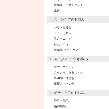
敏感肌（デオドラント）
全身
スキンケアのお悩み
シワ・たるみ
シミ・くすみ
毛穴・ニキビ
目元・口元
敏感肌(スキンケア）
メイクアップのお悩み
ツヤ・カバー力
さらさら・崩れにくい
透明感・薄付き
日焼け・その他
ボディケアのお悩み
抑毛・脱毛
脂肪燃焼