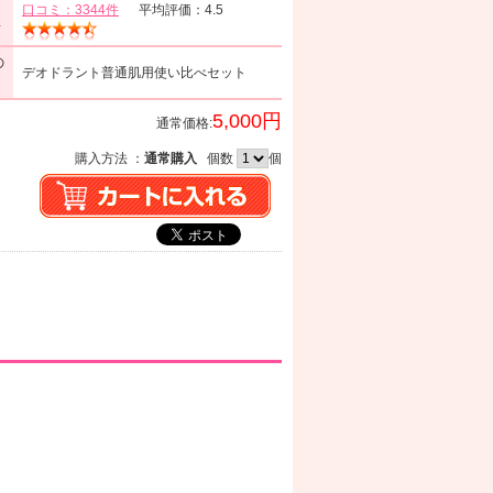
口コミ：3344件
平均評価：4.5
ミ
の
デオドラント普通肌用使い比べセット
5,000円
通常価格:
購入方法 ：
通常購入
個数
個