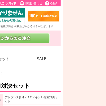
5%前後(関税）の税金がかかる場合がございます
セット
SALE
セット
通対決セット
デトランス普通&メディキシル普通対決セ
名
ット