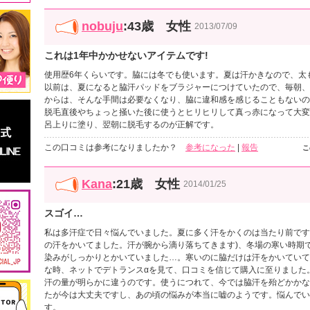
nobuju
:43歳 女性
2013/07/09
これは1年中かかせないアイテムです!
使用歴6年くらいです。脇には冬でも使います。夏は汗かきなので、太
以前は、夏になると脇汗パッドをブラジャーにつけていたので、毎朝、
からは、そんな手間は必要なくなり、脇に違和感を感じることもないの
脱毛直後やちょっと掻いた後に使うとヒリヒリして真っ赤になって大変
呂上りに塗り、翌朝に脱毛するのが正解です。
この口コミは参考になりましたか？
参考になった
|
報告
こ
Kana
:21歳 女性
2014/01/25
スゴイ…
私は多汗症で日々悩んでいました。夏に多く汗をかくのは当たり前です
の汗をかいてました。汗が腕から滴り落ちてきます)、冬場の寒い時期
染みがしっかりとかいていました…。寒いのに脇だけは汗をかいていて
な時、ネットでデトランスαを見て、口コミを信じて購入に至りました
汗の量が明らかに違うのです。使うにつれて、今では脇汗を殆どかかな
たが今は大丈夫ですし、あの頃の悩みが本当に嘘のようです。悩んでい
す。