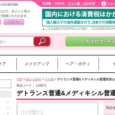
商品数：1888点
口コミ数：92095件
入お悩み解決通販
だけで、ポイント等の
ご利用いただけます。
▲ご注文金額が15,650円以上の場合、ご注文金額の約1
ケア
メイクアップ
ヘア・ボディ
TOP
>
国から探す
>
その他
>
デトランス普通&メディキシル普通対決
商品コード：
118871
デトランス普通&メディキシル普
商品