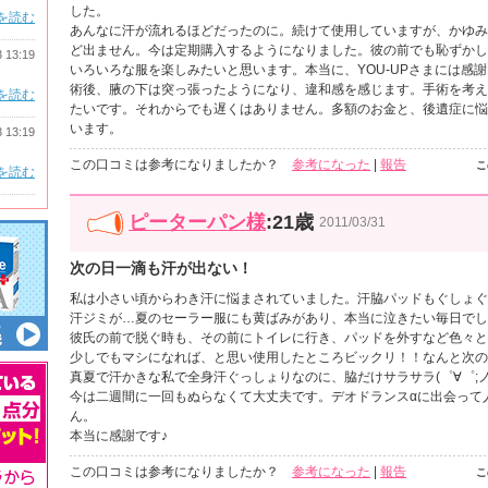
した。
を読む
あんなに汗が流れるほどだったのに。続けて使用していますが、かゆみ
ど出ません。今は定期購入するようになりました。彼の前でも恥ずかし
3 13:19
いろいろな服を楽しみたいと思います。本当に、YOU-UPさまには感
術後、腋の下は突っ張ったようになり、違和感を感じます。手術を考え
を読む
たいです。それからでも遅くはありません。多額のお金と、後遺症に悩
います。
3 13:19
この口コミは参考になりましたか？
参考になった
|
報告
こ
を読む
ピーターパン様
:21歳
2011/03/31
次の日一滴も汗が出ない！
私は小さい頃からわき汗に悩まされていました。汗脇パッドもぐしょぐ
汗ジミが…夏のセーラー服にも黄ばみがあり、本当に泣きたい毎日でし
彼氏の前で脱ぐ時も、その前にトイレに行き、パッドを外すなど色々と
少しでもマシになれば、と思い使用したところビックリ！！なんと次の
真夏で汗かきな私で全身汗ぐっしょりなのに、脇だけサラサラ(゜∀゜;ノ
今は二週間に一回もぬらなくて大丈夫です。デオドランスαに出会って
ん。
本当に感謝です♪
この口コミは参考になりましたか？
参考になった
|
報告
こ