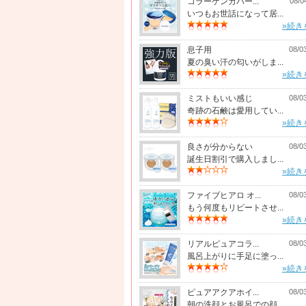
コラーゲンカバー...
08/0
いつもお世話になって居...
»続き
息子用
08/0
夏の臭い汗の匂いがしま...
»続き
ミストもいい感じ
08/0
奇跡の石鹸は愛用してい...
»続き
良さが分からない
08/0
誕生日割引で購入しまし...
»続き
ファイブヒアロ オ...
08/0
もう何度もリピートさせ...
»続き
リアルピュアコラ...
08/0
風呂上がりに手足に塗っ...
»続き
ピュアアクアホイ...
08/0
朝の洗顔とお風呂での顔...