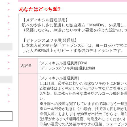
あなたはどっち派?
【メディキシル普通肌用】
肌へのやさしさに配慮した独自処方「MediDry」を採用
り発揮しながら、刺激となりやすい要素を抑えた設計のデ
【デトランスα(ワキ用)普通肌】
日本未入荷の制汗剤「デトランスα」は、ヨーロッパで常に
した人の92%以上がリピートする強力デオドラントです。
[メディキシル普通肌用]30ml
内容量
[デトランスα(ワキ用)普通肌]20ml
[メディキシル普通肌用]
1.1日1回、必ず夜に乾いた清潔なワキの下にお使い
2.塗布後はよく乾かしてからパジャマなどご着用く
3.翌朝、肌に残った余分な成分やアルコール成分を
い。
※汗腺への浸透は完了していますので朝にもう一度
※ロール部分が動きにくい場合、指で強く押し転が
※個人差にもよりますが効果が出始めてからは、週2
(効果が出るまで1週間程度、毎晩塗布してください)
※熱い温度での入浴後やサウナの直後、シェービング