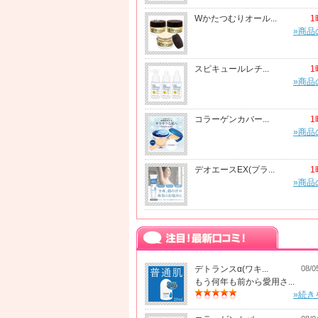
Wかたつむりオール...
1
»商品
スピキュールレチ...
1
»商品
コラーゲンカバー...
1
»商品
デオエースEX(プラ...
1
»商品
デトランスα(ワキ...
08/0
もう何年も前から愛用さ...
»続き