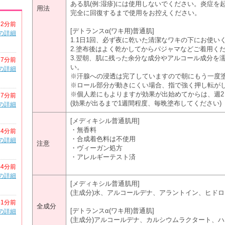
ある肌(例:湿疹)には使用しないでください。炎症
用法
完全に回復するまで使用をお控えください。
2分前
[デトランスα(ワキ用)普通肌]
の詳細
1.1日1回、必ず夜に乾いた清潔なワキの下にお使い
2.塗布後はよく乾かしてからパジャマなどご着用く
3.翌朝、肌に残った余分な成分やアルコール成分を
27分前
い。
の詳細
※汗腺への浸透は完了していますので朝にもう一度
※ロール部分が動きにくい場合、指で強く押し転が
※個人差にもよりますが効果が出始めてからは、週2
27分前
(効果が出るまで1週間程度、毎晩塗布してください)
の詳細
[メディキシル普通肌用]
・無香料
34分前
・合成着色料は不使用
の詳細
注意
・ヴィーガン処方
・アレルギーテスト済
44分前
の詳細
[メディキシル普通肌用]
(主成分)水、アルコールデナ、アラントイン、ヒド
51分前
全成分
[デトランスα(ワキ用)普通肌]
の詳細
(主成分)アルコールデナ、カルシウムラクタート、