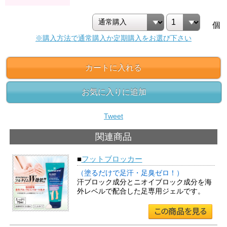
個
※購入方法で通常購入か定期購入をお選び下さい
カートに入れる
お気に入りに追加
Tweet
関連商品
■
フットブロッカー
（塗るだけで足汗・足臭ゼロ！）
汗ブロック成分とニオイブロック成分を海
外レベルで配合した足専用ジェルです。