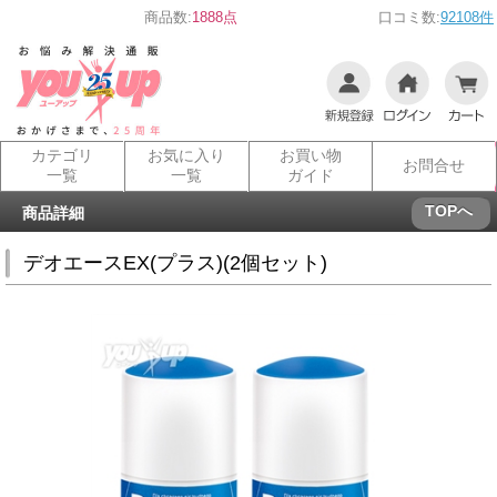
商品数:
1888点
口コミ数:
92108件
カテゴリ
お気に入り
お買い物
お問合せ
一覧
一覧
ガイド
TOPへ
商品詳細
デオエースEX(プラス)(2個セット)