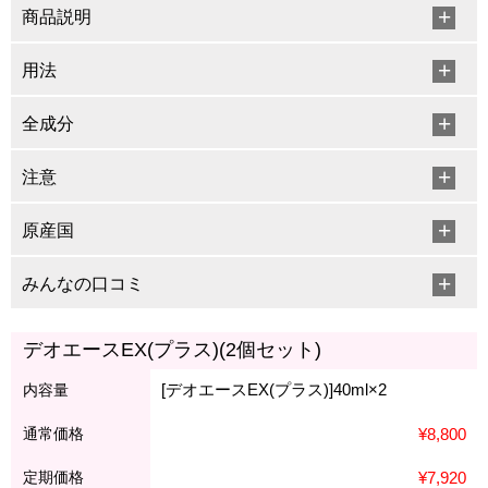
商品説明
用法
全成分
注意
原産国
みんなの口コミ
デオエースEX(プラス)(2個セット)
[デオエースEX(プラス)]40ml×2
内容量
通常価格
¥8,800
定期価格
¥7,920