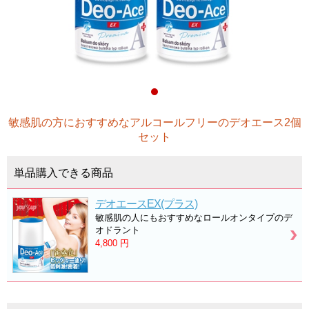
敏感肌の方におすすめなアルコールフリーのデオエース2個
セット
単品購入できる商品
デオエースEX(プラス)
敏感肌の人にもおすすめなロールオンタイプのデ
オドラント
4,800
円