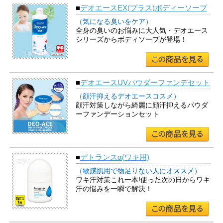
■
デオエースEX(プラス)ボディーソープ
（気になる臭いをケア）
全身の臭いのお悩みに大人気・デオエース
シリーズからボディソープが登場！
■
デオエースUVパウダーファンデセット
（顔汗抑えるデオエースコスメ）
顔汗対策しながら綺麗に顔汗抑えるパウダ
ーファンデーションセット
■
デトランスα(ワキ用)
（敏感肌用で物足りない人にオススメ）
ワキ汗対策これ一本!使った次の日からワキ
汗の悩みを一瞬で解決！