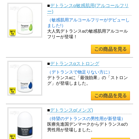
■
デトランスα敏感肌用(アルコールフリ
ー)
（敏感肌用アルコールフリーがデビューし
ました!）
大人気デトランスαの敏感肌用アルコール
フリーが登場！
■
デトランスαストロング
（デトランスで物足りない方に）
デトランスαに「最強効果」の「ストロン
グ」が登場しました。
■
デトランスα(メンズ)
（待望のデトランスの男性用が新登場）
医療先進国デンマークからデトランスαの
男性用が登場しました。