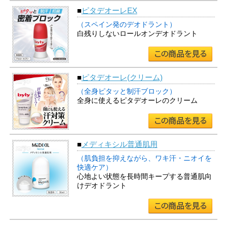
■
ピタデオーレEX
（スペイン発のデオドラント）
白残りしないロールオンデオドラント
■
ピタデオーレ(クリーム)
（全身ピタッと制汗ブロック）
全身に使えるピタデオーレのクリーム
■
メディキシル普通肌用
（肌負担を抑えながら、ワキ汗・ニオイを
快適ケア）
心地よい状態を長時間キープする普通肌向
けデオドラント