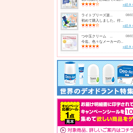
»続き
ライトブリーズ楽...
08/0
初めて購入しました。付...
»続き
つや玉クリーム ...
08/0
今迄、色々なメーカーの...
»続き