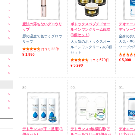
魔法の落ちないグロウリ
ボトックスペプチドオー
デオエース
ップ
ルインワンクリーム(EX)
ディソープ
(3個セット)
唇の温度で色づくグロウ
全身の臭
リップ
大人気のボトックスオー
人気・デ
ルインワンクリームの3個
ソープの
23件
口コミ:
セット
¥ 1,990
579件
¥ 5,000
口コミ:
¥ 5,990
89.
90.
91.
デトランスα(手・足用)(3
デトランスα敏感肌用(ア
デオエー
個セット)
ルコールフリー)(3個セッ
い比べセ