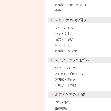
敏感肌（デオドラント）
全身
スキンケアのお悩み
シワ・たるみ
シミ・くすみ
毛穴・ニキビ
目元・口元
敏感肌(スキンケア）
メイクアップのお悩み
ツヤ・カバー力
さらさら・崩れにくい
透明感・薄付き
日焼け・その他
ボディケアのお悩み
抑毛・脱毛
脂肪燃焼