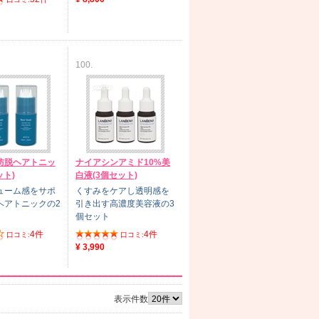
100.
防脱ヘアトニッ
ナイアシンアミド10%美
ット)
白液(3個セット)
ューム感をサポ
くすみをケアし透明感を
ヘアトニックの2
引き出す高濃度美容液の3
個セット
4件
4件
口コミ:
口コミ:
¥ 3,990
表示件数