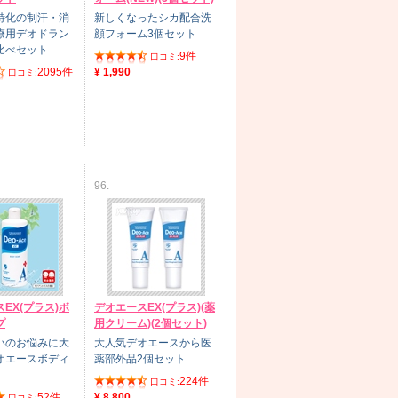
特化の制汗・消
新しくなったシカ配合洗
療用デオドラン
顔フォーム3個セット
比べセット
9件
口コミ:
2095件
¥ 1,990
口コミ:
96.
EX(プラス)ボ
デオエースEX(プラス)(薬
プ
用クリーム)(2個セット)
いのお悩みに大
大人気デオエースから医
オエースボディ
薬部外品2個セット
224件
口コミ:
52件
¥ 8,800
口コミ: