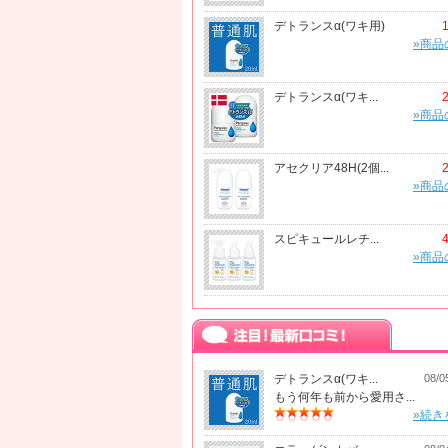
デトランスα(ワキ用)
»商品
デトランスα(ワキ...
»商品
アセクリア48H(2個...
»商品
スピキュールレチ...
»商品
デトランスα(ワキ...
08/0
もう何年も前から愛用さ...
»続き