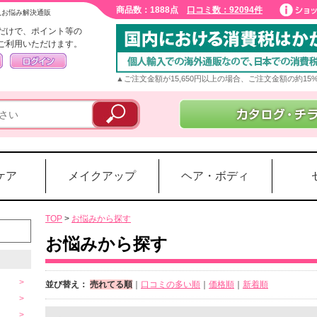
商品数：1888点
口コミ数：92094件
入お悩み解決通販
だけで、ポイント等の
ご利用いただけます。
▲ご注文金額が15,650円以上の場合、ご注文金額の約1
ケア
メイクアップ
ヘア・ボディ
TOP
>
お悩みから探す
お悩みから探す
並び替え：
売れてる順
｜
口コミの多い順
｜
価格順
｜
新着順