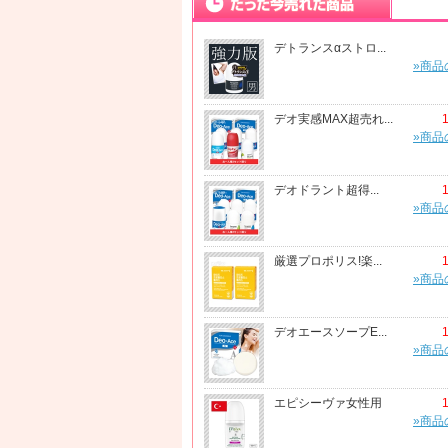
デトランスαストロ...
»商品
デオ実感MAX超売れ...
»商品
デオドラント超得...
»商品
厳選プロポリス!楽...
»商品
デオエースソープE...
»商品
エピシーヴァ女性用
»商品