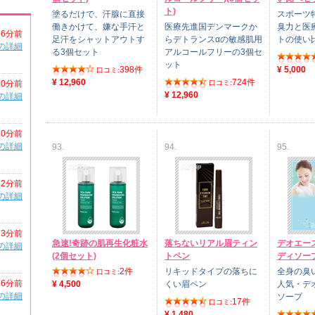
ト)
塗るだけで、汗腺に直接
スポーツ
働きかけて、嫌な手汗と
医療先進国デンマークか
臭力と医
6分前
足汗をシャットアウトす
らデトランスαの敏感肌用
トの使い
の詳細
る3個セット
アルコールフリーの3個セ
ット
398件
¥ 5,000
口コミ:
¥ 12,960
724件
10分前
口コミ:
¥ 12,960
の詳細
10分前
の詳細
93.
94.
95.
12分前
の詳細
13分前
急速!奇跡の肌再生化粧水
落ちないリアル眉ティン
デオエース
の詳細
(2個セット)
トペン
ディソー
2件
リキッドタイプの落ちに
全身の臭
口コミ:
16分前
¥ 4,500
くい眉ペン
人気・デ
の詳細
ソープ
17件
口コミ:
¥ 1,480