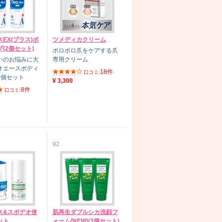
EX(プラス)ボ
ツメディカクリーム
(2個セット)
ボロボロ爪をケアする爪
いのお悩みに大
専用クリーム
オエースボディ
18件
口コミ:
2個セット
¥ 3,300
8件
口コミ:
92.
ス&スポデオ使
肌再生ダブルシカ洗顔フ
ット
ォーム(NEW)(3個セット)