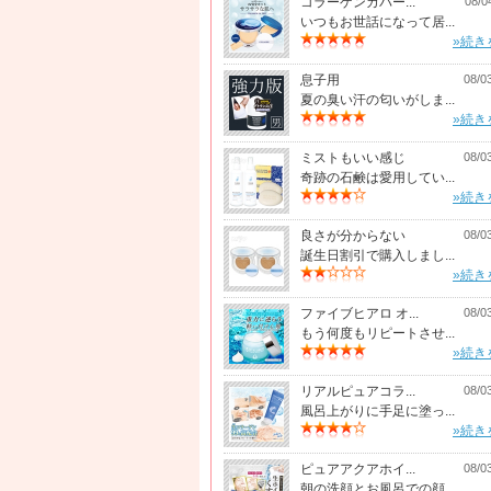
コラーゲンカバー...
08/0
いつもお世話になって居...
»続き
息子用
08/0
夏の臭い汗の匂いがしま...
»続き
ミストもいい感じ
08/0
奇跡の石鹸は愛用してい...
»続き
良さが分からない
08/0
誕生日割引で購入しまし...
»続き
ファイブヒアロ オ...
08/0
もう何度もリピートさせ...
»続き
リアルピュアコラ...
08/0
風呂上がりに手足に塗っ...
»続き
ピュアアクアホイ...
08/0
朝の洗顔とお風呂での顔...