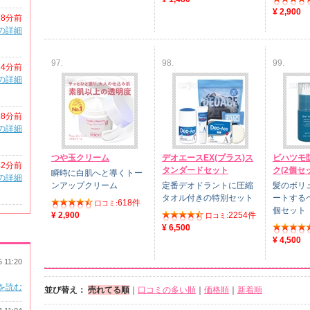
¥ 2,900
18分前
の詳細
97.
98.
99.
24分前
の詳細
28分前
の詳細
つや玉クリーム
デオエースEX(プラス)ス
ビハツモ
42分前
タンダードセット
ク(2個セ
瞬時に白肌へと導くトー
の詳細
ンアップクリーム
定番デオドラントに圧縮
髪のボリ
タオル付きの特別セット
ートする
618件
口コミ:
個セット
¥ 2,900
2254件
口コミ:
¥ 6,500
¥ 4,500
5 11:20
を読む
並び替え：
売れてる順
｜
口コミの多い順
｜
価格順
｜
新着順