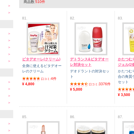
商品数:
510件
81.
82.
83.
ピタデオーレ(クリーム)
デトランス&ピタデオー
かたつむ
レ対決セット
ジェル(2
全身に使えるピタデオー
レのクリーム
デオドラントの対決セッ
かたつむ
ト
合の角質
4件
口コミ:
セット
¥ 4,800
3376件
口コミ:
¥ 5,000
¥ 3,500
85.
86.
87.