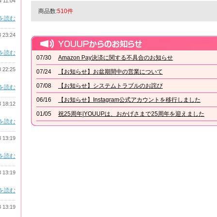
4 11:04
商品数:
510件
を読む
3 23:24
を読む
07/30
Amazon Pay決済に関する不具合のお知らせ
3 22:25
07/24
【お知らせ】お盆期間中の営業について
07/08
【お知らせ】システムトラブルのお詫び
を読む
06/16
【お知らせ】Instagram公式アカウントを移行しました
3 18:12
01/05
祝25周年|YOUUPは、おかげさまで25周年を迎えました
を読む
3 13:19
を読む
3 13:19
を読む
3 13:19