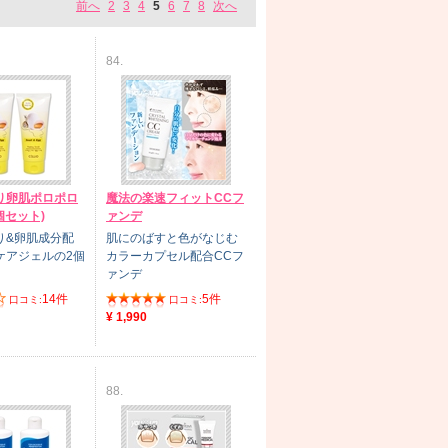
前へ
2
3
4
5
6
7
8
次へ
84.
り卵肌ポロポロ
魔法の楽速フィットCCフ
個セット)
ァンデ
り&卵肌成分配
肌にのばすと色がなじむ
ケアジェルの2個
カラーカプセル配合CCフ
ァンデ
14件
5件
口コミ:
口コミ:
¥ 1,990
88.