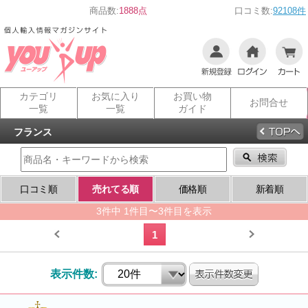
商品数:
1888点
口コミ数:
92108件
カテゴリ
お気に入り
お買い物
お問合せ
一覧
一覧
ガイド
フランス
口コミ順
売れてる順
価格順
新着順
3件中 1件目〜3件目を表示
1
表示件数: