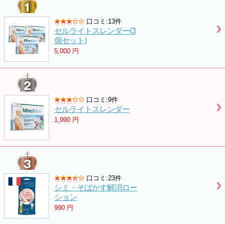
口コミ:13件
セルライトスレンダー(3
個セット)
5,000
円
口コミ:9件
セルライトスレンダー
1,990
円
口コミ:23件
シミ・そばかす解消ロー
ション
990
円