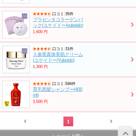
口コミ:35件
プラセンタコラーゲンパ
ック(ユケイドー/yukeido)
1,600
円
口コミ:31件
人参黒真珠美肌クリーム
(ユケイドー/Yukeido)
1,300
円
口コミ:594件
育毛黒髪シャンプー(400
ml)
3,500
円
1