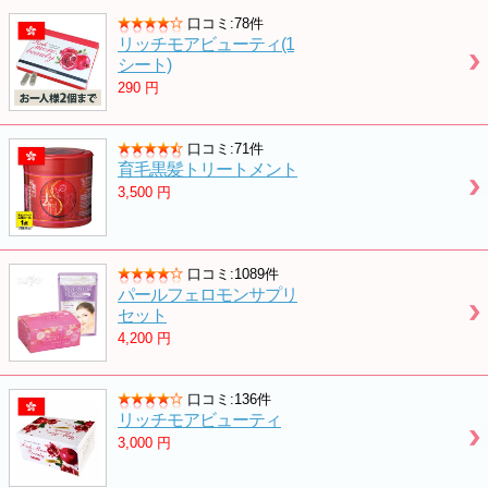
口コミ:78件
リッチモアビューティ(1
シート)
290
円
口コミ:71件
育毛黒髪トリートメント
3,500
円
口コミ:1089件
パールフェロモンサプリ
セット
4,200
円
口コミ:136件
リッチモアビューティ
3,000
円