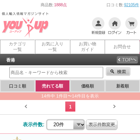
商品数:
1888点
口コミ数:
92105件
カテゴリ
お気に入り
お買い物
お問合せ
一覧
一覧
ガイド
香港
口コミ順
売れてる順
価格順
新着順
14件中 1件目〜14件目を表示
1
表示件数: