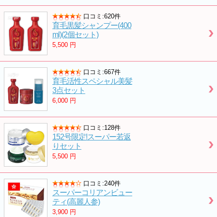
口コミ:620件
育毛黒髪シャンプー(400
ml)(2個セット)
5,500
円
口コミ:667件
育毛活性スペシャル美髪
3点セット
6,000
円
口コミ:128件
152号限定!スーパー若返
りセット
5,500
円
口コミ:240件
スーパーコリアンビュー
ティ(高麗人参)
3,900
円