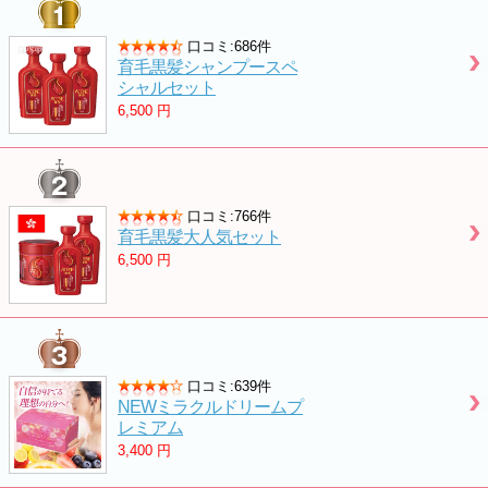
口コミ:686件
育毛黒髪シャンプースペ
シャルセット
6,500
円
口コミ:766件
育毛黒髪大人気セット
6,500
円
口コミ:639件
NEWミラクルドリームプ
レミアム
3,400
円