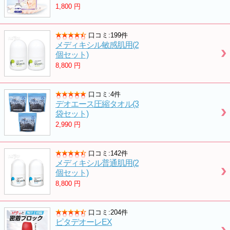
1,800
円
口コミ:199件
メディキシル敏感肌用(2
個セット)
8,800
円
口コミ:4件
デオエース圧縮タオル(3
袋セット)
2,990
円
口コミ:142件
メディキシル普通肌用(2
個セット)
8,800
円
口コミ:204件
ピタデオーレEX