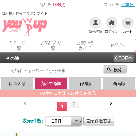
商品数:
1888点
口コミ数:
92094件
カテゴリ
お気に入り
お買い物
お問合せ
一覧
一覧
ガイド
その他
口コミ順
売れてる順
価格順
新着順
40件中 1件目〜20件目を表示
2
1
表示件数: