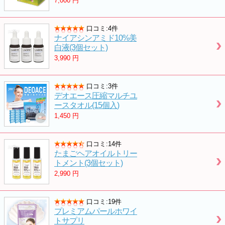
7,000
円
口コミ:4件
ナイアシンアミド10%美
白液(3個セット)
3,990
円
口コミ:3件
デオエース圧縮マルチユ
ースタオル(15個入)
1,450
円
口コミ:14件
たまごヘアオイルトリー
トメント(3個セット)
2,990
円
口コミ:19件
プレミアムパールホワイ
トサプリ