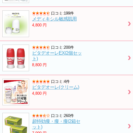
口コミ:199件
メディキシル敏感肌用
4,800
円
口コミ:200件
ピタデオーレEX(2個セッ
ト)
8,800
円
口コミ:4件
ピタデオーレ(クリーム)
4,800
円
口コミ:260件
超特効痩・痩・痩(2箱セ
ット)