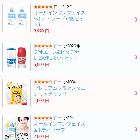
口コミ:3件
オールインワンフェイス
&ボディソープ (2個セッ
ト)
3,990
円
口コミ:2026件
デオエース&ピタデオー
レEX使い比べセット
5,000
円
口コミ:40件
プレミアムプラセンタエ
ンリッチサプリ
1,800
円
口コミ:3件
オールインワンフェイス
&ボディソープ
2,500
円