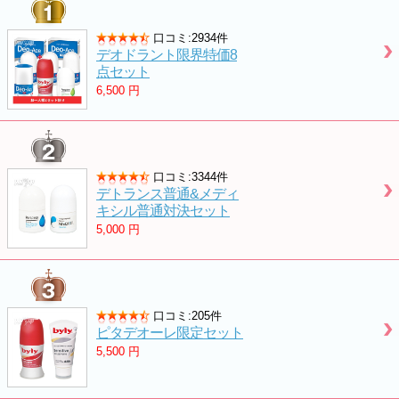
口コミ:2934件
デオドラント限界特価8
点セット
6,500
円
口コミ:3344件
デトランス普通&メディ
キシル普通対決セット
5,000
円
口コミ:205件
ピタデオーレ限定セット
5,500
円