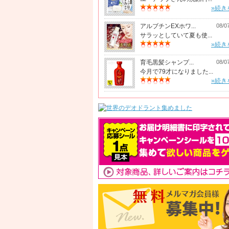
»続き
アルブチンEXホワ...
08/0
サラッとしていて夏も使...
»続き
育毛黒髪シャンプ...
08/0
今月で79才になりました...
»続き