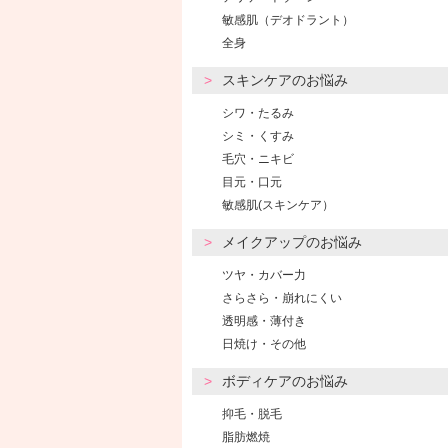
敏感肌（デオドラント）
全身
スキンケアのお悩み
シワ・たるみ
シミ・くすみ
毛穴・ニキビ
目元・口元
敏感肌(スキンケア）
メイクアップのお悩み
ツヤ・カバー力
さらさら・崩れにくい
透明感・薄付き
日焼け・その他
ボディケアのお悩み
抑毛・脱毛
脂肪燃焼