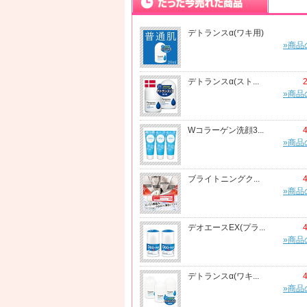
デトランスα(ワキ用)
»商品
デトランスα(スト...
»商品
Wコラーゲン洗顔3...
»商品
ブライトニングク...
»商品
デオエースEX(プラ...
»商品
デトランスα(ワキ...
»商品