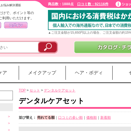
商品数：1888点
口コミ数：92116件
入お悩み解決通販
だけで、ポイント等の
ご利用いただけます。
▲ご注文金額が15,650円以上の場合、ご注文金額の約1
ケア
メイクアップ
ヘア・ボディ
TOP
>
セット
>
デンタルケアセット
デンタルケアセット
並び替え：
売れてる順
｜
口コミの多い順
｜
価格順
｜
新着順