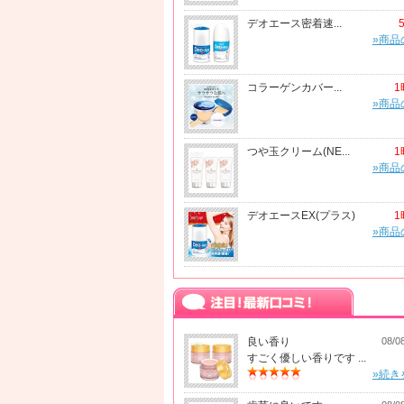
デオエース密着速...
»商品
コラーゲンカバー...
1
»商品
つや玉クリーム(NE...
1
»商品
デオエースEX(プラス)
1
»商品
良い香り
08/0
すごく優しい香りです ...
»続き