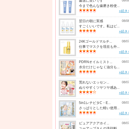
歯茎に良いです
08/0
今まで色んな歯磨き粉使...
»続き
翌日の朝に実感
08/0
すごくいいです。私はピ...
»続き
24Kゴールドマルチ...
08/0
仕事でマスクを現在も外...
»続き
PDRNオイルミスト...
08/0
水分だけじゃなく油分も...
»続き
荒れないエッセン...
08/0
ぬりやすくツヤツヤ感あ...
»続き
5in1レチビタC・E...
08/0
さっぱりとした軽い使用...
»続き
ピュアアクアホイ...
08/0
ユーアップさんの洗顔料...