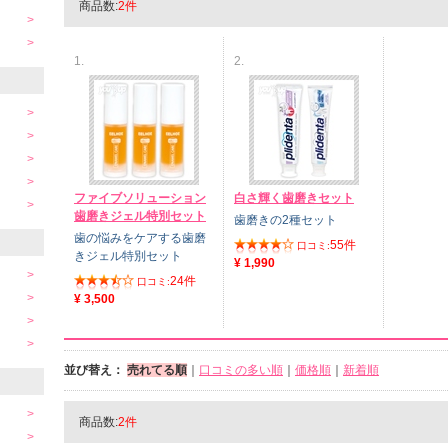
商品数:
2件
1.
2.
ファイブソリューション
白さ輝く歯磨きセット
歯磨きジェル特別セット
歯磨きの2種セット
歯の悩みをケアする歯磨
55件
口コミ:
きジェル特別セット
¥ 1,990
24件
口コミ:
¥ 3,500
並び替え：
売れてる順
｜
口コミの多い順
｜
価格順
｜
新着順
商品数:
2件